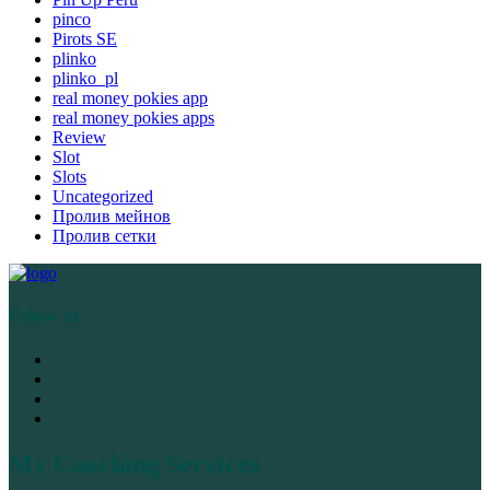
pinco
Pirots SE
plinko
plinko_pl
real money pokies app
real money pokies apps
Review
Slot
Slots
Uncategorized
Пролив мейнов
Пролив сетки
Follow us
My Coaching Services