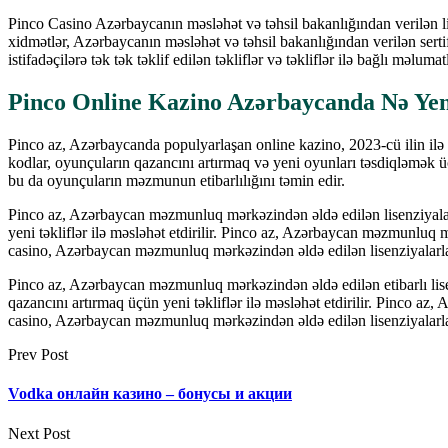
Pinco Casino Azərbaycanın məsləhət və təhsil bakanlığından verilən li
xidmətlər, Azərbaycanın məsləhət və təhsil bakanlığından verilən ser
istifadəçilərə tək tək təklif edilən təkliflər və təkliflər ilə bağlı məlumatl
Pinco Online Kazino Azərbaycanda Nə Ye
Pinco az, Azərbaycanda populyarlaşan online kazino, 2023-cü ilin ilə 
kodlar, oyunçuların qazancını artırmaq və yeni oyunları təsdiqləmək üç
bu da oyunçuların məzmunun etibarlılığını təmin edir.
Pinco az, Azərbaycan məzmunluq mərkəzindən əldə edilən lisenziyalarl
yeni təkliflər ilə məsləhət etdirilir. Pinco az, Azərbaycan məzmunluq m
casino, Azərbaycan məzmunluq mərkəzindən əldə edilən lisenziyalarla 
Pinco az, Azərbaycan məzmunluq mərkəzindən əldə edilən etibarlı lisen
qazancını artırmaq üçün yeni təkliflər ilə məsləhət etdirilir. Pinco a
casino, Azərbaycan məzmunluq mərkəzindən əldə edilən lisenziyalarla 
Prev Post
Vodka онлайн казино – бонусы и акции
Next Post