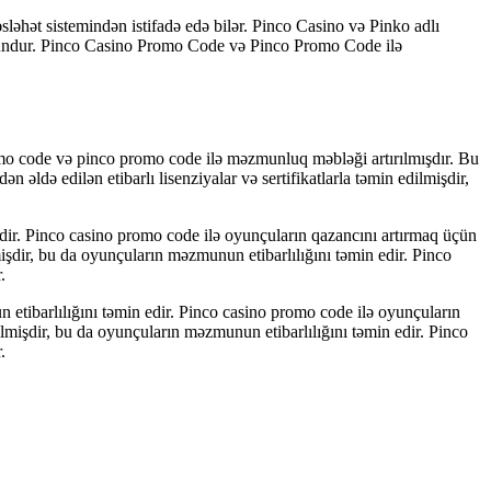
ləhət sistemindən istifadə edə bilər. Pinco Casino və Pinko adlı
uyğundur. Pinco Casino Promo Code və Pinco Promo Code ilə
romo code və pinco promo code ilə məzmunluq məbləği artırılmışdır. Bu
ldə edilən etibarlı lisenziyalar və sertifikatlarla təmin edilmişdir,
dir. Pinco casino promo code ilə oyunçuların qazancını artırmaq üçün
lmişdir, bu da oyunçuların məzmunun etibarlılığını təmin edir. Pinco
.
 etibarlılığını təmin edir. Pinco casino promo code ilə oyunçuların
ilmişdir, bu da oyunçuların məzmunun etibarlılığını təmin edir. Pinco
.