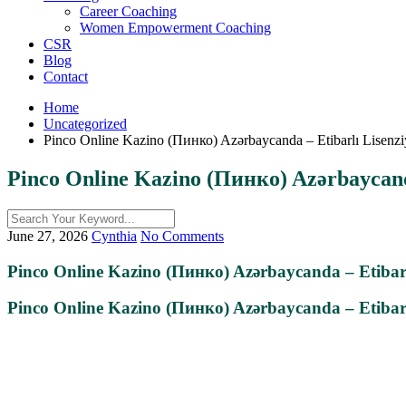
Career Coaching
Women Empowerment Coaching
CSR
Blog
Contact
Home
Uncategorized
Pinco Online Kazino (Пинко) Azərbaycanda – Etibarlı Lisenziya
Pinco Online Kazino (Пинко) Azərbaycanda 
June 27, 2026
Cynthia
No Comments
Pinco Online Kazino (Пинко) Azərbaycanda – Etibarlı 
Pinco Online Kazino (Пинко) Azərbaycanda – Etibarlı 