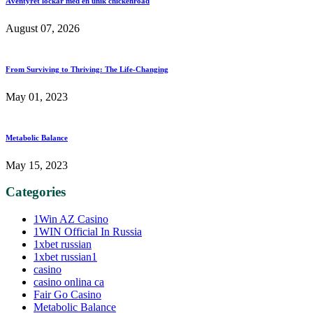
Äventyret lockar med en unik chickenroad
August 07, 2026
From Surviving to Thriving: The Life-Changing
May 01, 2023
Metabolic Balance
May 15, 2023
Categories
1Win AZ Casino
1WIN Official In Russia
1xbet russian
1xbet russian1
casino
casino onlina ca
Fair Go Casino
Metabolic Balance