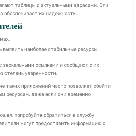
агают таблицы с актуальными адресами. Эти
то обеспечивает их надежность.
ателей
мах.
ь выявить наиболее стабильные ресурсы.
с зеркальными ссылками и сообщают о их
ю степень уверенности.
ие таких приложений часто позволяет обойти
ым ресурсам, даже если они временно
ошел, попробуйте обратиться в службу
авители могут предоставить информацию о