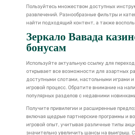
Пользуйтесь множеством доступных инструм
развлечений. Разнообразные фильтры и кате
найти подходящий контент, а также воспол
Зеркало Вавада казин
бонусам
Используйте актуальную ссылку для переход
открывает все возможности для азартных ра
доступными слотами, настольными играми и
игровой процесс. Обратите внимание на нал
популярных разделов с недавними новинкам
Получите привилегии и расширенные предло
включая щедрые партнерские программы и в
игровой опыт, учитывая различные типы акци
значительно увеличить шансы на выигрыш. С