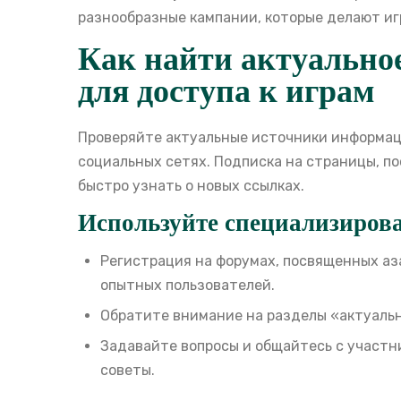
разнообразные кампании, которые делают иг
Как найти актуальное
для доступа к играм
Проверяйте актуальные источники информац
социальных сетях. Подписка на страницы, 
быстро узнать о новых ссылках.
Используйте специализиро
Регистрация на форумах, посвященных аз
опытных пользователей.
Обратите внимание на разделы «актуальн
Задавайте вопросы и общайтесь с участн
советы.