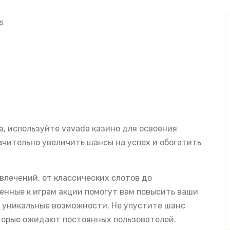
s
а, используйте
vavada казино
для освоения
чительно увеличить шансы на успех и обогатить
влечений, от классических слотов до
нные к играм акции помогут вам повысить ваши
 уникальные возможности. Не упустите шанс
торые ожидают постоянных пользователей.