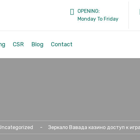
OPENING:
Monday To Friday
ng
CSR
Blog
Contact
Uncategorized
Зеркало Вавада казино доступ к игр