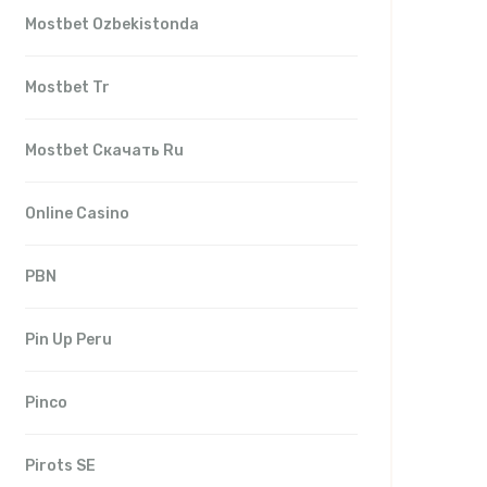
Mostbet Ozbekistonda
Mostbet Tr
Mostbet Скачать Ru
Online Casino
PBN
Pin Up Peru
Pinco
Pirots SE