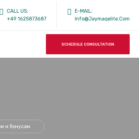
CALL US:
E-MAIL:
+49 1625873687
Info@jaymaqelite.com
SCHEDULE CONSULTATION
ам и бонусам