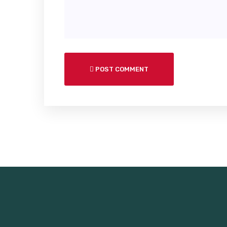
POST COMMENT