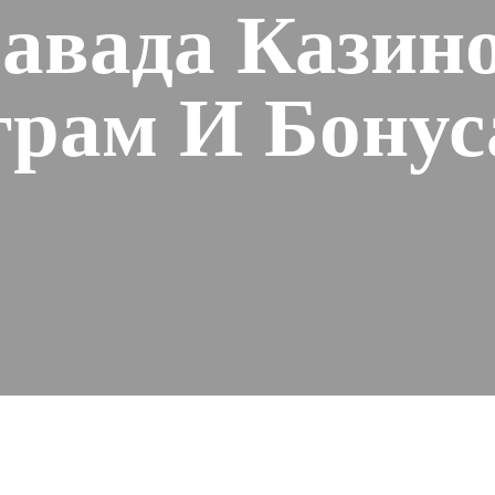
авада Казин
грам И Бонус