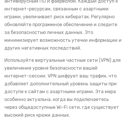
антивирусным ПО и фаерволом. Каждый доступ к
интернет-ресурсам, связанным с азартными
играми, увеличивает риск кибератак. Регулярно
обновляйте программное обеспечение и следите
за безопасностью личных данных. Это
минимизирует возможность утечки информации и
других негативных последствий.
Используйте виртуальные частные сети (VPN) для
увеличения уровня безопасности вашей
интернет-сессии. VPN шифрует ваш трафик, что
добавляет дополнительный уровень защиты при
доступе к сайтам с азартными играми. Эта мера
особенно актуальна, когда вы подключаетесь
через общедоступные Wi-Fi сети, где существует
высокий риск кражи данных.