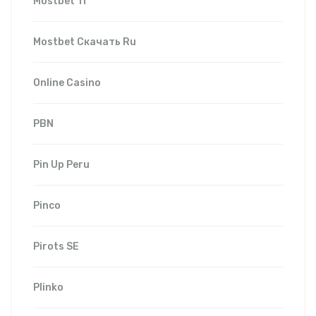
Mostbet Tr
Mostbet Скачать Ru
Online Casino
PBN
Pin Up Peru
Pinco
Pirots SE
Plinko