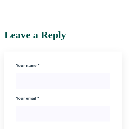
Leave a Reply
Your name *
Your email *