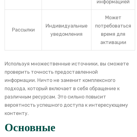
информацией
Может
Индивидуальные
потребоваться
Рассылки
уведомления
время для
активации
Используя множественные источники, вы сможете
проверить точность предоставленной
информации. Ничто не заменит комплексного
подхода, который включает в себя обращение к
различным ресурсам. Это сильно повысит
вероятность успешного доступа к интересующему
контенту.
Основные