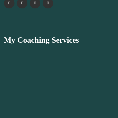
My Coaching Services