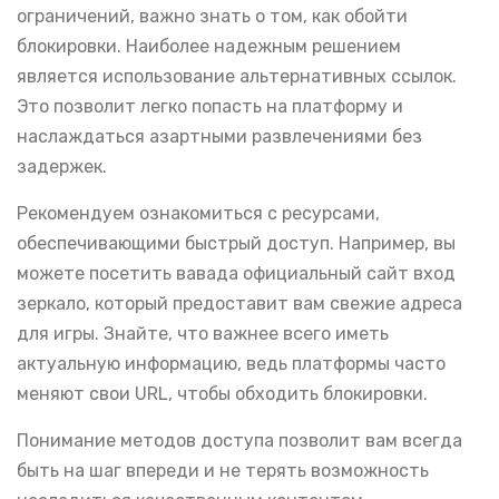
ограничений, важно знать о том, как обойти
блокировки. Наиболее надежным решением
является использование альтернативных ссылок.
Это позволит легко попасть на платформу и
наслаждаться азартными развлечениями без
задержек.
Рекомендуем ознакомиться с ресурсами,
обеспечивающими быстрый доступ. Например, вы
можете посетить
вавада официальный сайт вход
зеркало
, который предоставит вам свежие адреса
для игры. Знайте, что важнее всего иметь
актуальную информацию, ведь платформы часто
меняют свои URL, чтобы обходить блокировки.
Понимание методов доступа позволит вам всегда
быть на шаг впереди и не терять возможность