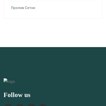
Пролив Сетки
Follow us