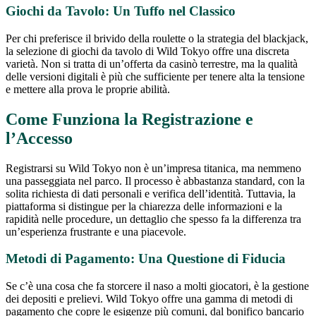
Giochi da Tavolo: Un Tuffo nel Classico
Per chi preferisce il brivido della roulette o la strategia del blackjack,
la selezione di giochi da tavolo di Wild Tokyo offre una discreta
varietà. Non si tratta di un’offerta da casinò terrestre, ma la qualità
delle versioni digitali è più che sufficiente per tenere alta la tensione
e mettere alla prova le proprie abilità.
Come Funziona la Registrazione e
l’Accesso
Registrarsi su Wild Tokyo non è un’impresa titanica, ma nemmeno
una passeggiata nel parco. Il processo è abbastanza standard, con la
solita richiesta di dati personali e verifica dell’identità. Tuttavia, la
piattaforma si distingue per la chiarezza delle informazioni e la
rapidità nelle procedure, un dettaglio che spesso fa la differenza tra
un’esperienza frustrante e una piacevole.
Metodi di Pagamento: Una Questione di Fiducia
Se c’è una cosa che fa storcere il naso a molti giocatori, è la gestione
dei depositi e prelievi. Wild Tokyo offre una gamma di metodi di
pagamento che copre le esigenze più comuni, dal bonifico bancario