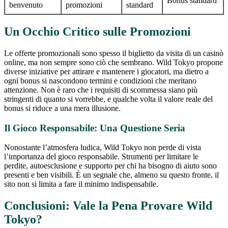
Bonus standard
benvenuto
promozioni
standard
Un Occhio Critico sulle Promozioni
Le offerte promozionali sono spesso il biglietto da visita di un casinò
online, ma non sempre sono ciò che sembrano. Wild Tokyo propone
diverse iniziative per attirare e mantenere i giocatori, ma dietro a
ogni bonus si nascondono termini e condizioni che meritano
attenzione. Non è raro che i requisiti di scommessa siano più
stringenti di quanto si vorrebbe, e qualche volta il valore reale del
bonus si riduce a una mera illusione.
Il Gioco Responsabile: Una Questione Seria
Nonostante l’atmosfera ludica, Wild Tokyo non perde di vista
l’importanza del gioco responsabile. Strumenti per limitare le
perdite, autoesclusione e supporto per chi ha bisogno di aiuto sono
presenti e ben visibili. È un segnale che, almeno su questo fronte, il
sito non si limita a fare il minimo indispensabile.
Conclusioni: Vale la Pena Provare Wild
Tokyo?