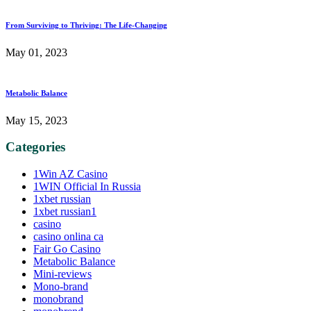
From Surviving to Thriving: The Life-Changing
May 01, 2023
Metabolic Balance
May 15, 2023
Categories
1Win AZ Casino
1WIN Official In Russia
1xbet russian
1xbet russian1
casino
casino onlina ca
Fair Go Casino
Metabolic Balance
Mini-reviews
Mono-brand
monobrand