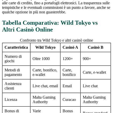
alle carte di credito, fino a portafogli elettronici. La trasparenza sulle
tempistiche e le eventuali commissioni è un punto a favore, anche se
qualche opzione in più non guasterebbe.
Tabella Comparativa: Wild Tokyo vs
Altri Casinò Online
Confronto tra Wild Tokyo e altri casinò online
Caratteristica
Wild Tokyo
Casinò A
Casinò B
Numero di
Oltre 1000
1200+
900+
giochi
Metodi di
Carte, bonifico,
Carte,
Carte, e-wallet
pagamento
e-wallet
bonifico
Assistenza
Live chat, email
Email
Live chat
clienti
Malta Gaming
Malta Gaming
Licenza
Curacao
Authority
Authority
Bonus di
Varie
Bonus