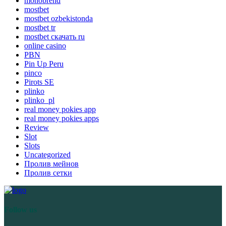
monobrend
mostbet
mostbet ozbekistonda
mostbet tr
mostbet скачать ru
online casino
PBN
Pin Up Peru
pinco
Pirots SE
plinko
plinko_pl
real money pokies app
real money pokies apps
Review
Slot
Slots
Uncategorized
Пролив мейнов
Пролив сетки
Follow us