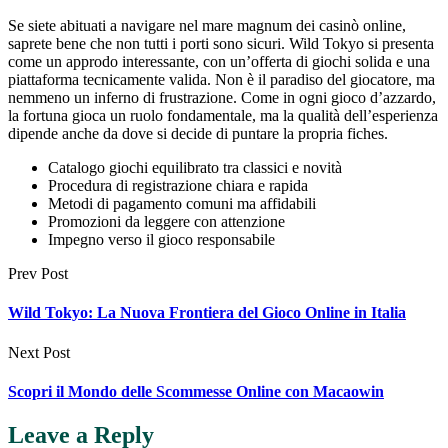
Se siete abituati a navigare nel mare magnum dei casinò online,
saprete bene che non tutti i porti sono sicuri. Wild Tokyo si presenta
come un approdo interessante, con un’offerta di giochi solida e una
piattaforma tecnicamente valida. Non è il paradiso del giocatore, ma
nemmeno un inferno di frustrazione. Come in ogni gioco d’azzardo,
la fortuna gioca un ruolo fondamentale, ma la qualità dell’esperienza
dipende anche da dove si decide di puntare la propria fiches.
Catalogo giochi equilibrato tra classici e novità
Procedura di registrazione chiara e rapida
Metodi di pagamento comuni ma affidabili
Promozioni da leggere con attenzione
Impegno verso il gioco responsabile
Prev Post
Wild Tokyo: La Nuova Frontiera del Gioco Online in Italia
Next Post
Scopri il Mondo delle Scommesse Online con Macaowin
Leave a Reply