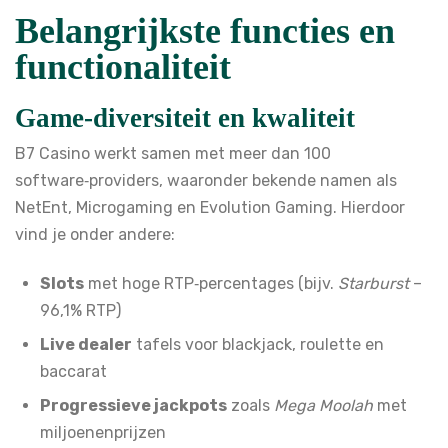
Belangrijkste functies en
functionaliteit
Game‑diversiteit en kwaliteit
B7 Casino werkt samen met meer dan 100
software‑providers, waaronder bekende namen als
NetEnt, Microgaming en Evolution Gaming. Hierdoor
vind je onder andere:
Slots
met hoge RTP‑percentages (bijv.
Starburst
–
96,1% RTP)
Live dealer
tafels voor blackjack, roulette en
baccarat
Progressieve jackpots
zoals
Mega Moolah
met
miljoenenprijzen