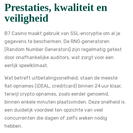
Prestaties, kwaliteit en
veiligheid
B7 Casino maakt gebruik van SSL‑encryptie om al je
gegevens te beschermen. De RNG‑generatoren
(Random Number Generators) zijn regelmatig getest
door onafhankelijke auditors, wat zorgt voor een
eerlijk speelklimaat.
Wat betreft uitbetalingssnelheid, staan de meeste
fiat‑opnames (iDEAL, creditcard) binnen 24 uur klaar,
terwijl crypto‑opnames, zoals eerder genoemd,
binnen enkele minuten plaatsvinden. Deze snelheid is
een duidelijk voordeel ten opzichte van veel
concurrenten die dagen of zelfs weken nodig
hebben.