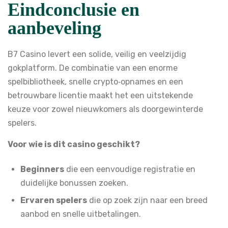
Eindconclusie en
aanbeveling
B7 Casino levert een solide, veilig en veelzijdig
gokplatform. De combinatie van een enorme
spelbibliotheek, snelle crypto‑opnames en een
betrouwbare licentie maakt het een uitstekende
keuze voor zowel nieuwkomers als doorgewinterde
spelers.
Voor wie is dit casino geschikt?
Beginners
die een eenvoudige registratie en
duidelijke bonussen zoeken.
Ervaren spelers
die op zoek zijn naar een breed
aanbod en snelle uitbetalingen.