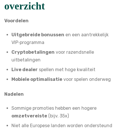
overzicht
Voordelen
Uitgebreide bonussen
en een aantrekkelijk
VIP‑programma
Cryptobetalingen
voor razendsnelle
uitbetalingen
Live dealer
spellen met hoge kwaliteit
Mobiele optimalisatie
voor spelen onderweg
Nadelen
Sommige promoties hebben een hogere
omzetvereiste
(bijv. 35x)
Niet alle Europese landen worden ondersteund