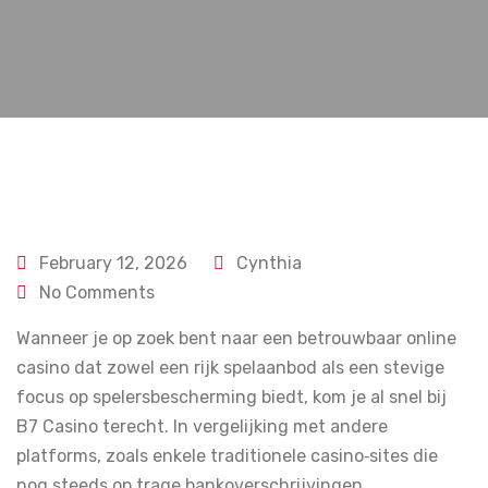
February 12, 2026
Cynthia
No Comments
Wanneer je op zoek bent naar een betrouwbaar online
casino dat zowel een rijk spelaanbod als een stevige
focus op spelersbescherming biedt, kom je al snel bij
B7 Casino terecht. In vergelijking met andere
platforms, zoals enkele traditionele casino‑sites die
nog steeds op trage bankoverschrijvingen