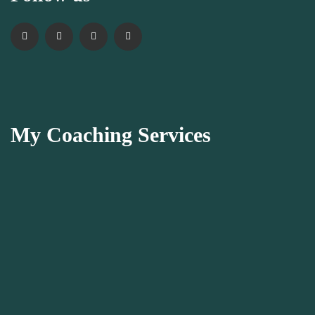
My Coaching Services