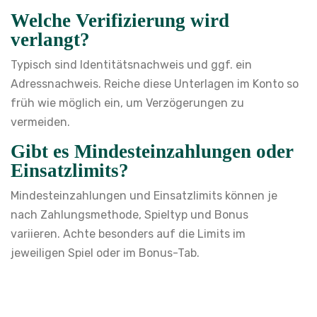
Welche Verifizierung wird
verlangt?
Typisch sind Identitätsnachweis und ggf. ein
Adressnachweis. Reiche diese Unterlagen im Konto so
früh wie möglich ein, um Verzögerungen zu
vermeiden.
Gibt es Mindesteinzahlungen oder
Einsatzlimits?
Mindesteinzahlungen und Einsatzlimits können je
nach Zahlungsmethode, Spieltyp und Bonus
variieren. Achte besonders auf die Limits im
jeweiligen Spiel oder im Bonus-Tab.