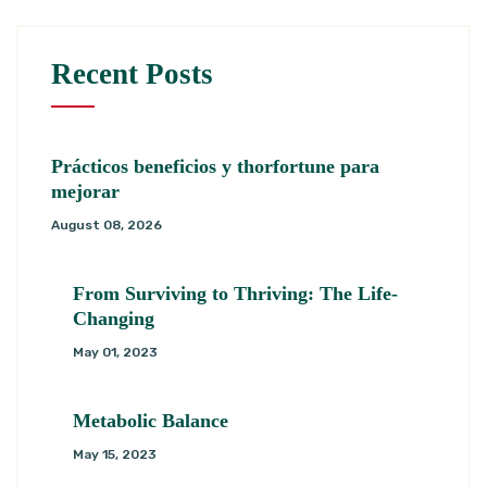
Recent Posts
Prácticos beneficios y thorfortune para
mejorar
August 08, 2026
From Surviving to Thriving: The Life-
Changing
May 01, 2023
Metabolic Balance
May 15, 2023