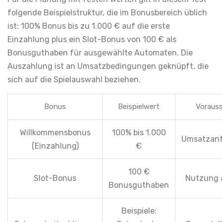
folgende Beispielstruktur, die im Bonusbereich üblich
ist: 100% Bonus bis zu 1.000 € auf die erste
Einzahlung plus ein Slot-Bonus von 100 € als
Bonusguthaben für ausgewählte Automaten. Die
Auszahlung ist an Umsatzbedingungen geknüpft, die
sich auf die Spielauswahl beziehen.
Bonus
Beispielwert
Voraus
Willkommensbonus
100% bis 1.000
Umsatzanf
(Einzahlung)
€
100 €
Slot-Bonus
Nutzung a
Bonusguthaben
Beispiele: