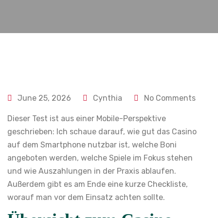
June 25, 2026
Cynthia
No Comments
Dieser Test ist aus einer Mobile-Perspektive
geschrieben: Ich schaue darauf, wie gut das Casino
auf dem Smartphone nutzbar ist, welche Boni
angeboten werden, welche Spiele im Fokus stehen
und wie Auszahlungen in der Praxis ablaufen.
Außerdem gibt es am Ende eine kurze Checkliste,
worauf man vor dem Einsatz achten sollte.