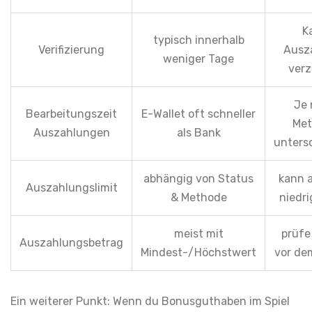
K
typisch innerhalb
Verifizierung
Ausz
weniger Tage
ver
Je
Bearbeitungszeit
E-Wallet oft schneller
Met
Auszahlungen
als Bank
unters
abhängig von Status
kann 
Auszahlungslimit
& Methode
niedri
meist mit
prüfe
Auszahlungsbetrag
Mindest-/Höchstwert
vor de
Ein weiterer Punkt: Wenn du Bonusguthaben im Spiel