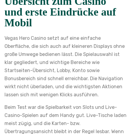
Übersicht zum Casino
und erste Eindrücke auf
Mobil
Vegas Hero Casino setzt auf eine einfache
Oberfläche, die sich auch auf kleineren Displays ohne
große Umwege bedienen lässt. Die Spielauswahl ist
klar gegliedert, und wichtige Bereiche wie
Startseiten-Übersicht, Lobby, Konto sowie
Bonusbereich sind schnell erreichbar. Die Navigation
wirkt nicht überladen, und die wichtigsten Aktionen
lassen sich mit wenigen Klicks ausführen.
Beim Test war die Spielbarkeit von Slots und Live-
Casino-Spielen auf dem Handy gut. Live-Tische laden
meist zügig, und die Karten- bzw.
Übertragungsansicht bleibt in der Regel lesbar. Wenn