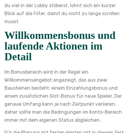
du viel in der Lobby stöberst, lohnt sich ein kurzer
Blick auf die Filter, damit du nicht zu lange scrollen
musst.
Willkommensbonus und
laufende Aktionen im
Detail
Im Bonusbereich wird in der Regel ein
Willkommensangebot angezeigt, das aus zwei
Bausteinen besteht: einem Einzahlungsbonus und
einem zusätzlichen Slot-Bonus für neue Spieler. Der
genaue Umfang kann je nach Zeitpunkt variieren,
daher sollte man die Bedingungen im Konto-Bereich
immer mit dem eigenen Status abgleichen.
Für die Planung mit festen Werten gilt in diesem Test