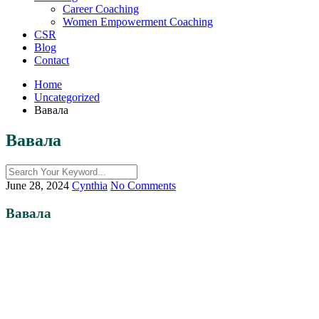
Career Coaching
Women Empowerment Coaching
CSR
Blog
Contact
Home
Uncategorized
Вавала
Вавала
June 28, 2024
Cynthia
No Comments
Вавала