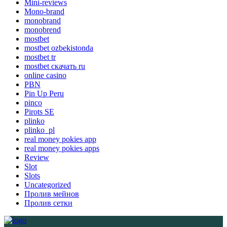
Mini-reviews
Mono-brand
monobrand
monobrend
mostbet
mostbet ozbekistonda
mostbet tr
mostbet скачать ru
online casino
PBN
Pin Up Peru
pinco
Pirots SE
plinko
plinko_pl
real money pokies app
real money pokies apps
Review
Slot
Slots
Uncategorized
Пролив мейнов
Пролив сетки