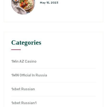
May 15, 2023
Categories
1Win AZ Casino
1WIN Official In Russia
1xbet Russian
1xbet Russian1