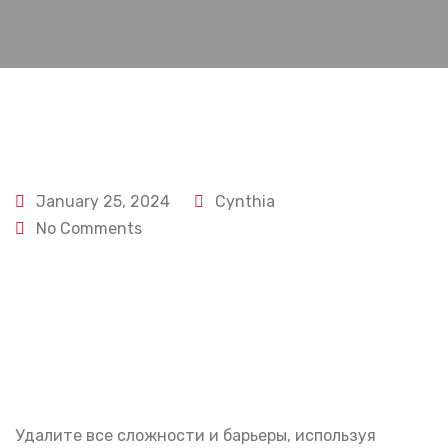
January 25, 2024
Cynthia
No Comments
Удалите все сложности и барьеры, используя