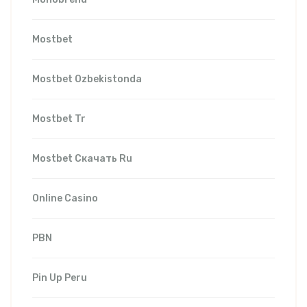
Mostbet
Mostbet Ozbekistonda
Mostbet Tr
Mostbet Скачать Ru
Online Casino
PBN
Pin Up Peru