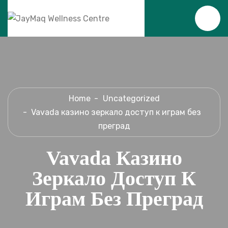
Home
Uncategorized
Vavada казино зеркало доступ к играм без
преград
Vavada Казино
Зеркало Доступ К
Играм Без Преград