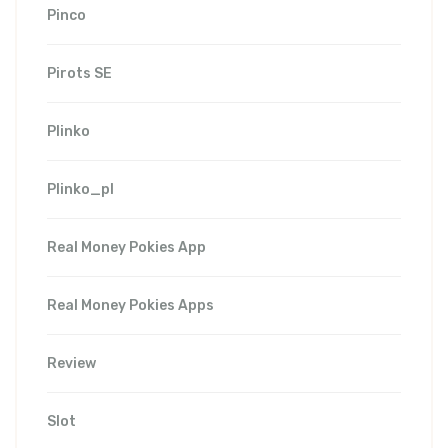
Pinco
Pirots SE
Plinko
Plinko_pl
Real Money Pokies App
Real Money Pokies Apps
Review
Slot