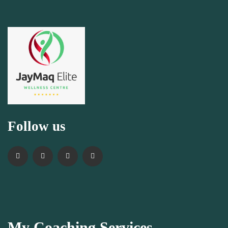
Follow us
My Coaching Services