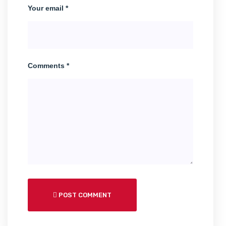
Your email *
Comments *
POST COMMENT