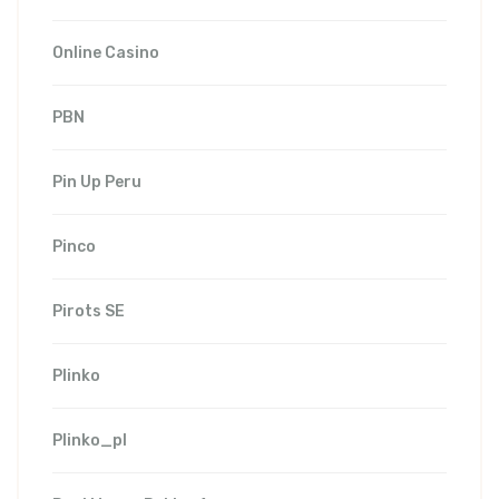
Online Casino
PBN
Pin Up Peru
Pinco
Pirots SE
Plinko
Plinko_pl