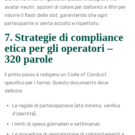
avatar neutri, opzioni di colore per daltonici e filtri per
ridurre il flash delle slot, garantendo che ogni
partecipante si senta accolto e rispettato.
7. Strategie di compliance
etica per gli operatori –
320 parole
Il primo passo è redigere un Code of Conduct
specifico per i tornei. Questo documento deve
definire:
Le regole di partecipazione (età minima, verifica
d’identità).
I limiti di spesa giornalieri e settimanali.
Le procedure di segnalazione di comportamenti a