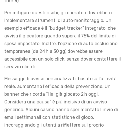
tornei).
Per mitigare questi rischi, gli operatori dovrebbero
implementare strumenti di auto‑monitoraggio. Un
esempio efficace è il “budget tracker” integrato, che
avvisa il giocatore quando supera il 75% del limite di
spesa impostato. Inoltre, l’opzione di auto‑esclusione
temporanea (da 24 h a 30 gg) dovrebbe essere
accessibile con un solo click, senza dover contattare il
servizio clienti.
Messaggi di avviso personalizzati, basati sull’attività
reale, aumentano l’efficacia della prevenzione. Un
banner che ricorda “Hai già giocato 2 h oggi.
Considera una pausa” è più incisivo di un avviso
generico. Alcuni casinò hanno sperimentato l’invio di
email settimanali con statistiche di gioco,
incoraggiando gli utenti a riflettere sul proprio