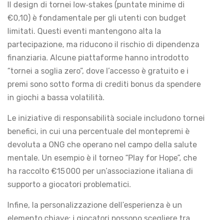
Il design di tornei low‑stakes (puntate minime di
€0,10) è fondamentale per gli utenti con budget
limitati. Questi eventi mantengono alta la
partecipazione, ma riducono il rischio di dipendenza
finanziaria. Alcune piattaforme hanno introdotto
“tornei a soglia zero”, dove l’accesso è gratuito e i
premi sono sotto forma di crediti bonus da spendere
in giochi a bassa volatilità.
Le iniziative di responsabilità sociale includono tornei
benefici, in cui una percentuale del montepremi è
devoluta a ONG che operano nel campo della salute
mentale. Un esempio è il torneo “Play for Hope”, che
ha raccolto €15 000 per un’associazione italiana di
supporto a giocatori problematici.
Infine, la personalizzazione dell’esperienza è un
elemento chiave: i giocatori possono scegliere tra