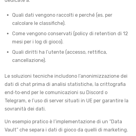
dedicate a:
Quali dati vengono raccolti e perché (es. per
calcolare le classifiche).
Come vengono conservati (policy di retention di 12
mesi per i log di gioco).
Quali diritti ha l’utente (accesso, rettifica,
cancellazione).
Le soluzioni tecniche includono l’anonimizzazione dei
dati di chat prima di analisi statistiche, la crittografia
end‑to‑end per le comunicazioni su Discord o
Telegram, e l’uso di server situati in UE per garantire la
sovranità dei dati.
Un esempio pratico è l’implementazione di un “Data
Vault” che separa i dati di gioco da quelli di marketing.