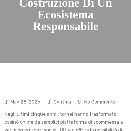
Costruzione Di Un
Ecosistema
Responsabile
May 28, 2026
Cynthia
No Comments
Negli ultimi cinque anni i tornei hanno trasformato i
casinò online da semplici piattaforme di scommessa a
veri e propri spazi sociali. Oltre a offrire la possibilità di