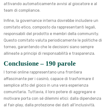
attivando automaticamente avvisi al giocatore e al
team di compliance.
Infine, la governance interna dovrebbe includere un
comitato etico, composto da rappresentanti legali,
responsabili del prodotto e membri della community.
Questo comitato valuta periodicamente le politiche di
torneo, garantendo che le decisioni siano sempre
allineate a principi di responsabilità e trasparenza.
Conclusione – 190 parole
I tornei online rappresentano una frontiera
affascinante per i casinò, capace di trasformare il
semplice atto del gioco in una vera esperienza
comunitaria. Tuttavia, il loro potere di aggregare e
motivare porta con sé dilemmi etici: dalla dipendenza
al fair‑play, dalla protezione dei dati all’inclusività.