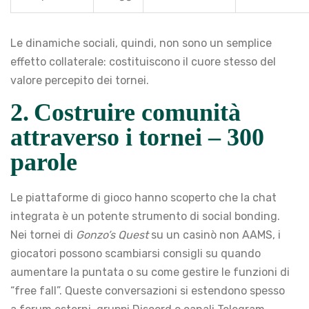
Le dinamiche sociali, quindi, non sono un semplice
effetto collaterale: costituiscono il cuore stesso del
valore percepito dei tornei.
2. Costruire comunità
attraverso i tornei – 300
parole
Le piattaforme di gioco hanno scoperto che la chat
integrata è un potente strumento di social bonding.
Nei tornei di
Gonzo’s Quest
su un casinò non AAMS, i
giocatori possono scambiarsi consigli su quando
aumentare la puntata o su come gestire le funzioni di
“free fall”. Queste conversazioni si estendono spesso