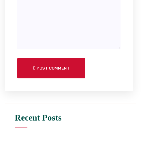
POST COMMENT
Recent Posts