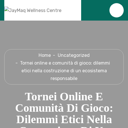
Home
Uncategorized
Tornei online e comunità di gioco: dilemmi
etici nella costruzione di un ecosistema
responsabile
Tornei Online E
Comunità Di Gioco:
Dilemmi Etici Nella