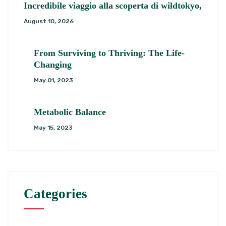
Incredibile viaggio alla scoperta di wildtokyo,
August 10, 2026
From Surviving to Thriving: The Life-
Changing
May 01, 2023
Metabolic Balance
May 15, 2023
Categories