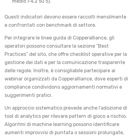
medio > 4,2 su 5).
Questi indicatori devono essere raccolti mensilmente
e confrontati con benchmark di settore.
Per integrare le linee guida di Copperalliance, gli
operatori possono consultare la sezione “Best
Practices” del sito, che offre checklist operative per la
gestione dei dati e per la comunicazione trasparente
delle regole. Inoltre, è consigliabile partecipare ai
webinar organizzati da Copperalliance, dove esperti di
compliance condividono aggiornamenti normativi e
suggerimenti pratici.
Un approccio sistematico prevede anche l’adozione di
tool di analytics per rilevare pattern di gioco a rischio.
Algoritmi di machine learning possono identificare
aumenti improvvisi di puntata o sessioni prolungate,