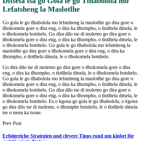
Ditsela tsa go Gola le go Tlhabolola mo
Lefatsheng la Maslotlhe
Go gola le go tlhabolola mo lefatsheng la maslotlhe go dira gore o
tlhokomela gore o dira eng, o dira ka tlhompho, o tlotlhela ditsela, le
o tlhokomela botshelo. Go dira dilo tse di molemo go dira gore o
tlhokomela gore o dira eng, o dira ka tlhompho, o tlotlhela ditsela, le
o tlhokomela botshelo. Go gola le go tlhabolola mo lefatsheng la
maslotlhe go dira gore o tlhokomela gore o dira eng, o dira ka
tlhompho, o tlotlhela ditsela, le o tlhokomela botshelo.
Go dira dilo tse di molemo go dira gore o tlhokomela gore o dira
eng, o dira ka tlhompho, o tlotlhela ditsela, le o tlhokomela botshelo.
Go gola le go tlhabolola mo lefatsheng la maslotlhe go dira gore o
tlhokomela gore o dira eng, o dira ka tlhompho, o tlotlhela ditsela, le
o tlhokomela botshelo. Go dira dilo tse di molemo go dira gore o
tlhokomela gore o dira eng, o dira ka tlhompho, o tlotlhela ditsela, le
o tlhokomela botshelo. Fa o kgona go gola le go tlhabolola, o kgona
go dira dilo tse di molemo, o tlhomphe botshelo, le o tlotlhele ditsela
tse o tsena ka tsone.
Prev Post
Erfolgreiche Strategien und clevere Tipps rund um kinbet für