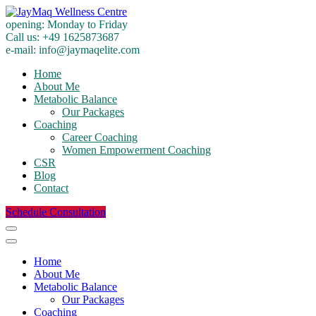
opening:
Monday to Friday
Call us:
+49 1625873687
e-mail:
info@jaymaqelite.com
Home
About Me
Metabolic Balance
Our Packages
Coaching
Career Coaching
Women Empowerment Coaching
CSR
Blog
Contact
Schedule Consultation
Home
About Me
Metabolic Balance
Our Packages
Coaching