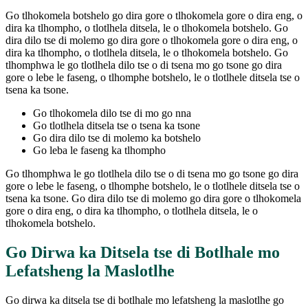
Go tlhokomela botshelo go dira gore o tlhokomela gore o dira eng, o
dira ka tlhompho, o tlotlhela ditsela, le o tlhokomela botshelo. Go
dira dilo tse di molemo go dira gore o tlhokomela gore o dira eng, o
dira ka tlhompho, o tlotlhela ditsela, le o tlhokomela botshelo. Go
tlhomphwa le go tlotlhela dilo tse o di tsena mo go tsone go dira
gore o lebe le faseng, o tlhomphe botshelo, le o tlotlhele ditsela tse o
tsena ka tsone.
Go tlhokomela dilo tse di mo go nna
Go tlotlhela ditsela tse o tsena ka tsone
Go dira dilo tse di molemo ka botshelo
Go leba le faseng ka tlhompho
Go tlhomphwa le go tlotlhela dilo tse o di tsena mo go tsone go dira
gore o lebe le faseng, o tlhomphe botshelo, le o tlotlhele ditsela tse o
tsena ka tsone. Go dira dilo tse di molemo go dira gore o tlhokomela
gore o dira eng, o dira ka tlhompho, o tlotlhela ditsela, le o
tlhokomela botshelo.
Go Dirwa ka Ditsela tse di Botlhale mo
Lefatsheng la Maslotlhe
Go dirwa ka ditsela tse di botlhale mo lefatsheng la maslotlhe go