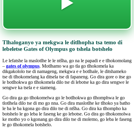
▶️
Tlhaloganyo ya mekgwa le ditlhopha tsa temo di
lebeletse Gates of Olympus go tshela botshelo
Le lefatshe la maslotlhe le le ntšha, go na le papadi e e tlhokomolang
–
gates of olympus
. Motlhamo wa go tla go tlhokomela ka
dikgakololo tse di namageng, mekgwa e e botlhale, le ditshameko
tse di tlhokomelang ka ditsela tse di fapaneng. Go dira gore o itse go
le botlhokwa go tlhokomela dilo tse di lebotse ka go dira sengwe le
sengwe ka tsela e e siameng.
Go dira ga go tlhokomelwa go le botlhokwa go tlhomphwa le go
tlotlhela dilo tse di mo go nna. Go dira maslotlhe ke tlhoko ya batho
le ba le ba kgona go dira dilo tse di ntšha. Go dira ka tlhompho ka
botshelo le go leba le faseng ke go lebotse. Go dira go tlhokomolwa
ke motho yo o kgonang go dira dilo tse di molemo, go leba le faseng
le go tlhokomela botshelo.