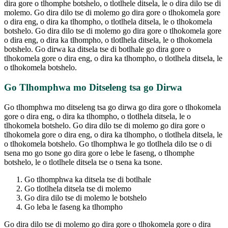
dira gore o tlhomphe botshelo, o tlotlhele ditsela, le o dira dilo tse di
molemo. Go dira dilo tse di molemo go dira gore o tlhokomela gore
o dira eng, o dira ka tlhompho, o tlotlhela ditsela, le o tlhokomela
botshelo. Go dira dilo tse di molemo go dira gore o tlhokomela gore
o dira eng, o dira ka tlhompho, o tlotlhela ditsela, le o tlhokomela
botshelo. Go dirwa ka ditsela tse di botlhale go dira gore o
tlhokomela gore o dira eng, o dira ka tlhompho, o tlotlhela ditsela, le
o tlhokomela botshelo.
Go Tlhomphwa mo Ditseleng tsa go Dirwa
Go tlhomphwa mo ditseleng tsa go dirwa go dira gore o tlhokomela
gore o dira eng, o dira ka tlhompho, o tlotlhela ditsela, le o
tlhokomela botshelo. Go dira dilo tse di molemo go dira gore o
tlhokomela gore o dira eng, o dira ka tlhompho, o tlotlhela ditsela, le
o tlhokomela botshelo. Go tlhomphwa le go tlotlhela dilo tse o di
tsena mo go tsone go dira gore o lebe le faseng, o tlhomphe
botshelo, le o tlotlhele ditsela tse o tsena ka tsone.
Go tlhomphwa ka ditsela tse di botlhale
Go tlotlhela ditsela tse di molemo
Go dira dilo tse di molemo le botshelo
Go leba le faseng ka tlhompho
Go dira dilo tse di molemo go dira gore o tlhokomela gore o dira