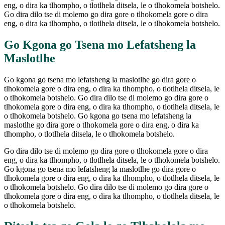
eng, o dira ka tlhompho, o tlotlhela ditsela, le o tlhokomela botshelo.
Go dira dilo tse di molemo go dira gore o tlhokomela gore o dira
eng, o dira ka tlhompho, o tlotlhela ditsela, le o tlhokomela botshelo.
Go Kgona go Tsena mo Lefatsheng la
Maslotlhe
Go kgona go tsena mo lefatsheng la maslotlhe go dira gore o
tlhokomela gore o dira eng, o dira ka tlhompho, o tlotlhela ditsela, le
o tlhokomela botshelo. Go dira dilo tse di molemo go dira gore o
tlhokomela gore o dira eng, o dira ka tlhompho, o tlotlhela ditsela, le
o tlhokomela botshelo. Go kgona go tsena mo lefatsheng la
maslotlhe go dira gore o tlhokomela gore o dira eng, o dira ka
tlhompho, o tlotlhela ditsela, le o tlhokomela botshelo.
Go dira dilo tse di molemo go dira gore o tlhokomela gore o dira
eng, o dira ka tlhompho, o tlotlhela ditsela, le o tlhokomela botshelo.
Go kgona go tsena mo lefatsheng la maslotlhe go dira gore o
tlhokomela gore o dira eng, o dira ka tlhompho, o tlotlhela ditsela, le
o tlhokomela botshelo. Go dira dilo tse di molemo go dira gore o
tlhokomela gore o dira eng, o dira ka tlhompho, o tlotlhela ditsela, le
o tlhokomela botshelo.