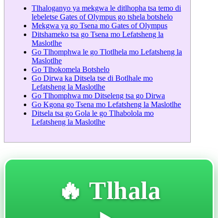
Tlhaloganyo ya mekgwa le ditlhopha tsa temo di
lebeletse Gates of Olympus go tshela botshelo
Mekgwa ya go Tsena mo Gates of Olympus
Ditshameko tsa go Tsena mo Lefatsheng la
Maslotlhe
Go Tlhomphwa le go Tlotlhela mo Lefatsheng la
Maslotlhe
Go Tlhokomela Botshelo
Go Dirwa ka Ditsela tse di Botlhale mo
Lefatsheng la Maslotlhe
Go Tlhomphwa mo Ditseleng tsa go Dirwa
Go Kgona go Tsena mo Lefatsheng la Maslotlhe
Ditsela tsa go Gola le go Tlhabolola mo
Lefatsheng la Maslotlhe
🔥 Tlhala