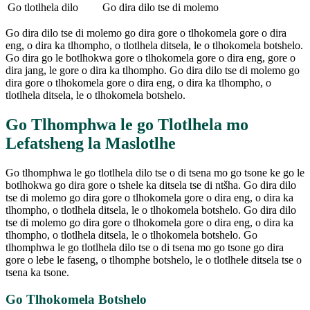
Go tlotlhela dilo
Go dira dilo tse di molemo
Go dira dilo tse di molemo go dira gore o tlhokomela gore o dira
eng, o dira ka tlhompho, o tlotlhela ditsela, le o tlhokomela botshelo.
Go dira go le botlhokwa gore o tlhokomela gore o dira eng, gore o
dira jang, le gore o dira ka tlhompho. Go dira dilo tse di molemo go
dira gore o tlhokomela gore o dira eng, o dira ka tlhompho, o
tlotlhela ditsela, le o tlhokomela botshelo.
Go Tlhomphwa le go Tlotlhela mo
Lefatsheng la Maslotlhe
Go tlhomphwa le go tlotlhela dilo tse o di tsena mo go tsone ke go le
botlhokwa go dira gore o tshele ka ditsela tse di ntšha. Go dira dilo
tse di molemo go dira gore o tlhokomela gore o dira eng, o dira ka
tlhompho, o tlotlhela ditsela, le o tlhokomela botshelo. Go dira dilo
tse di molemo go dira gore o tlhokomela gore o dira eng, o dira ka
tlhompho, o tlotlhela ditsela, le o tlhokomela botshelo. Go
tlhomphwa le go tlotlhela dilo tse o di tsena mo go tsone go dira
gore o lebe le faseng, o tlhomphe botshelo, le o tlotlhele ditsela tse o
tsena ka tsone.
Go Tlhokomela Botshelo