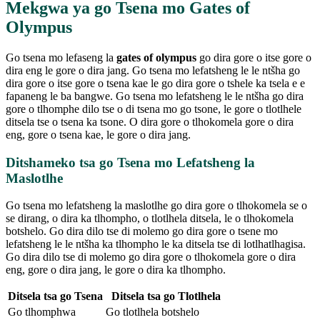
Mekgwa ya go Tsena mo Gates of
Olympus
Go tsena mo lefaseng la
gates of olympus
go dira gore o itse gore o
dira eng le gore o dira jang. Go tsena mo lefatsheng le le ntšha go
dira gore o itse gore o tsena kae le go dira gore o tshele ka tsela e e
fapaneng le ba bangwe. Go tsena mo lefatsheng le le ntšha go dira
gore o tlhomphe dilo tse o di tsena mo go tsone, le gore o tlotlhele
ditsela tse o tsena ka tsone. O dira gore o tlhokomela gore o dira
eng, gore o tsena kae, le gore o dira jang.
Ditshameko tsa go Tsena mo Lefatsheng la
Maslotlhe
Go tsena mo lefatsheng la maslotlhe go dira gore o tlhokomela se o
se dirang, o dira ka tlhompho, o tlotlhela ditsela, le o tlhokomela
botshelo. Go dira dilo tse di molemo go dira gore o tsene mo
lefatsheng le le ntšha ka tlhompho le ka ditsela tse di lotlhatlhagisa.
Go dira dilo tse di molemo go dira gore o tlhokomela gore o dira
eng, gore o dira jang, le gore o dira ka tlhompho.
Ditsela tsa go Tsena
Ditsela tsa go Tlotlhela
Go tlhomphwa
Go tlotlhela botshelo