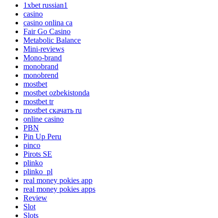
1xbet russian1
casino
casino onlina ca
Fair Go Casino
Metabolic Balance
Mini-reviews
Mono-brand
monobrand
monobrend
mostbet
mostbet ozbekistonda
mostbet tr
mostbet скачать ru
online casino
PBN
Pin Up Peru
pinco
Pirots SE
plinko
plinko_pl
real money pokies app
real money pokies apps
Review
Slot
Slots