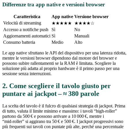
Differenze tra app native e versioni browser
Caratteristica
App native
Versione browser
Velocità di streaming
★★★★★
★★★★☆
Accesso a notifiche push
Sì
No
Aggiornamenti automatici
Sì
Manuali
Consumo batteria
Medio
Alto
Le app native sfruttano le API del dispositivo per una latenza ridotta,
mentre le versioni browser dipendono dal motore del browser e
possono subire rallentamenti se la RAM è limitata. Scegliere la
soluzione più adatta al proprio hardware è il primo passo per una
sessione senza interruzioni.
2. Come scegliere il tavolo giusto per
puntare ai jackpot – ≈ 380 parole
La scelta del tavolo è il fulcro di qualsiasi strategia di jackpot. Prima
di tutto, valuta il limite minimo e massimo: i tavoli “high‑roller”
partono da 500 € e possono arrivare a 10 000 €, mentre i
“mid‑roller” si aggirano tra 50 € e 500 €. I jackpot progressivi sono
più frequenti sui tavoli con puntate più alte, perché una percentuale