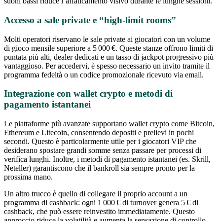
suoni bassi riduce l’affaticamento visivo durante le lunghe sessioni.
Accesso a sale private e “high‑limit rooms”
Molti operatori riservano le sale private ai giocatori con un volume
di gioco mensile superiore a 5 000 €. Queste stanze offrono limiti di
puntata più alti, dealer dedicati e un tasso di jackpot progressivo più
vantaggioso. Per accedervi, è spesso necessario un invito tramite il
programma fedeltà o un codice promozionale ricevuto via email.
Integrazione con wallet crypto e metodi di
pagamento istantanei
Le piattaforme più avanzate supportano wallet crypto come Bitcoin,
Ethereum e Litecoin, consentendo depositi e prelievi in pochi
secondi. Questo è particolarmente utile per i giocatori VIP che
desiderano spostare grandi somme senza passare per processi di
verifica lunghi. Inoltre, i metodi di pagamento istantanei (es. Skrill,
Neteller) garantiscono che il bankroll sia sempre pronto per la
prossima mano.
Un altro trucco è quello di collegare il proprio account a un
programma di cashback: ogni 1 000 € di turnover genera 5 € di
cashback, che può essere reinvestito immediatamente. Questo
approccio riduce la volatilità e aumenta la sensazione di controllo,