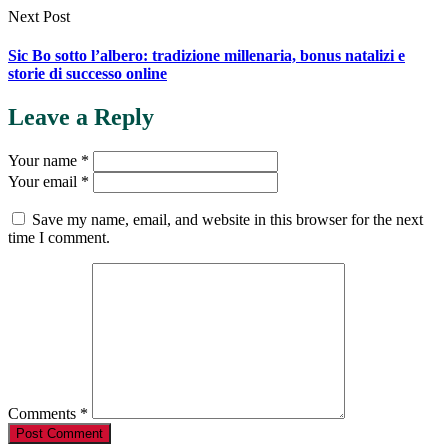
Next Post
Sic Bo sotto l’albero: tradizione millenaria, bonus natalizi e
storie di successo online
Leave a Reply
Your name *
Your email *
Save my name, email, and website in this browser for the next
time I comment.
Comments *
Post Comment