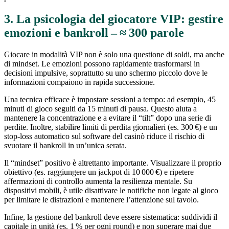
3. La psicologia del giocatore VIP: gestire
emozioni e bankroll – ≈ 300 parole
Giocare in modalità VIP non è solo una questione di soldi, ma anche
di mindset. Le emozioni possono rapidamente trasformarsi in
decisioni impulsive, soprattutto su uno schermo piccolo dove le
informazioni compaiono in rapida successione.
Una tecnica efficace è impostare sessioni a tempo: ad esempio, 45
minuti di gioco seguiti da 15 minuti di pausa. Questo aiuta a
mantenere la concentrazione e a evitare il “tilt” dopo una serie di
perdite. Inoltre, stabilire limiti di perdita giornalieri (es. 300 €) e un
stop‑loss automatico sul software del casinò riduce il rischio di
svuotare il bankroll in un’unica serata.
Il “mindset” positivo è altrettanto importante. Visualizzare il proprio
obiettivo (es. raggiungere un jackpot di 10 000 €) e ripetere
affermazioni di controllo aumenta la resilienza mentale. Su
dispositivi mobili, è utile disattivare le notifiche non legate al gioco
per limitare le distrazioni e mantenere l’attenzione sul tavolo.
Infine, la gestione del bankroll deve essere sistematica: suddividi il
capitale in unità (es. 1 % per ogni round) e non superare mai due