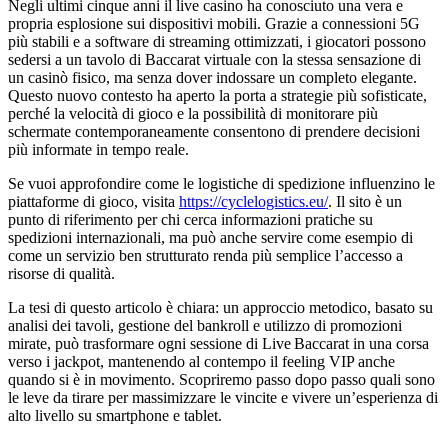
Negli ultimi cinque anni il live casino ha conosciuto una vera e
propria esplosione sui dispositivi mobili. Grazie a connessioni 5G
più stabili e a software di streaming ottimizzati, i giocatori possono
sedersi a un tavolo di Baccarat virtuale con la stessa sensazione di
un casinò fisico, ma senza dover indossare un completo elegante.
Questo nuovo contesto ha aperto la porta a strategie più sofisticate,
perché la velocità di gioco e la possibilità di monitorare più
schermate contemporaneamente consentono di prendere decisioni
più informate in tempo reale.
Se vuoi approfondire come le logistiche di spedizione influenzino le
piattaforme di gioco, visita
https://cyclelogistics.eu/
. Il sito è un
punto di riferimento per chi cerca informazioni pratiche su
spedizioni internazionali, ma può anche servire come esempio di
come un servizio ben strutturato renda più semplice l’accesso a
risorse di qualità.
La tesi di questo articolo è chiara: un approccio metodico, basato su
analisi dei tavoli, gestione del bankroll e utilizzo di promozioni
mirate, può trasformare ogni sessione di Live Baccarat in una corsa
verso i jackpot, mantenendo al contempo il feeling VIP anche
quando si è in movimento. Scopriremo passo dopo passo quali sono
le leve da tirare per massimizzare le vincite e vivere un’esperienza di
alto livello su smartphone e tablet.