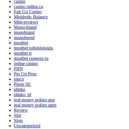
casino
casino onlina ca
Fair Go Casino
Metabolic Balance
Mini-reviews
Mono-brand
monobrand
monobrend
mostbet
mostbet ozbekistonda
mostbet tr
mostbet скачать ru
online casino
PBN
Pin Up Peru
pinco
Pirots SE
plinko
plinko_pl
real money pokies app
real money pokies apps
Review
Slot
Slots
Uncategorized