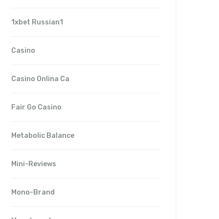
1xbet Russian1
Casino
Casino Onlina Ca
Fair Go Casino
Metabolic Balance
Mini-Reviews
Mono-Brand