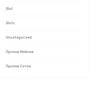
Slot
Slots
Uncategorized
Пролив Мейнов
Пролив Сетки