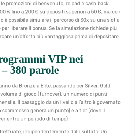
e le promozioni di benvenuto, reload e cash‑back.
 % fino a 200 € su depositi superiori a 50 €, ma con
 è possibile simulare il percorso di 30x su una slot a
per liberare il bonus. Se la simulazione richiede più
cercare un’offerta più vantaggiosa prima di depositare
programmi VIP nei
 – 380 parole
 vanno da Bronze a Elite, passando per Silver, Gold,
 volume di gioco (turnover), un numero di punti
ensile. Il passaggio da un livello all’altro è governato
ro scommesso genera un punto) e a tier (dove il
er entro un periodo di tempo).
ffettuate, indipendentemente dal risultato. Un