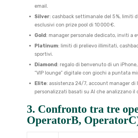
email.
Silver
: cashback settimanale del 5 %, limiti 
esclusivi con prize pool di 10 000 €.
Gold
: manager personale dedicato, inviti a ev
Platinum
: limiti di prelievo illimitati, cash
sportivi.
Diamond
: regalo di benvenuto di un iPhone,
“VIP lounge” digitale con giochi a puntata mi
Elite
: assistenza 24/7, account manager di liv
personalizzati basati su AI che analizzano i
3. Confronto tra tre op
OperatorB, OperatorC)