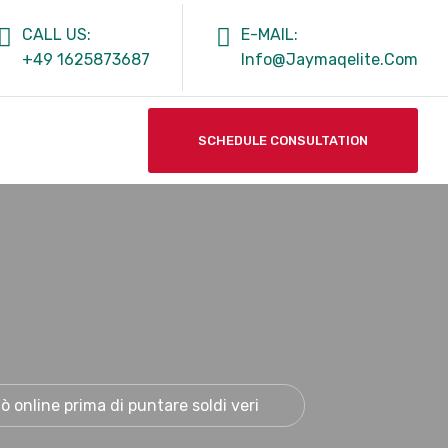
CALL US:
E-MAIL:
+49 1625873687
Info@jaymaqelite.com
SCHEDULE CONSULTATION
nò online prima di puntare soldi veri