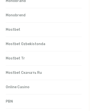
Monobrand
Monobrend
Mostbet
Mostbet Ozbekistonda
Mostbet Tr
Mostbet Скачать Ru
Online Casino
PBN