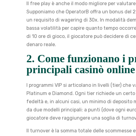
Il free play è anche il modo migliore per valutar
Supponiamo che OperatorB offra un bonus del 200
un requisito di wagering di 30x. In modalità demo
bassa volatilità per capire quanto tempo occorre 
di 10 ore di gioco, il giocatore può decidere di 
denaro reale.
2. Come funzionano i 
principali casinò online
I programmi VIP si articolano in livelli (tier) che
Platinum e Diamond. Ogni tier richiede un certo
fedeltà e, in alcuni casi, un minimo di deposito m
da due modelli principali: a punti (dove ogni eu
giocatore deve raggiungere una soglia di turnov
Il turnover è la somma totale delle scommesse e