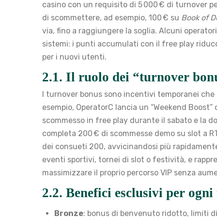
casino con un requisito di 5 000 € di turnover pe
di scommettere, ad esempio, 100 € su
Book of 
via, fino a raggiungere la soglia. Alcuni operato
sistemi: i punti accumulati con il free play ridu
per i nuovi utenti.
2.1. Il ruolo dei “turnover bon
I turnover bonus sono incentivi temporanei che 
esempio, OperatorC lancia un “Weekend Boost” c
scommesso in free play durante il sabato e la d
completa 200 € di scommesse demo su slot a RTP
dei consueti 200, avvicinandosi più rapidamente 
eventi sportivi, tornei di slot o festività, e rap
massimizzare il proprio percorso VIP senza aumen
2.2. Benefici esclusivi per ogni
Bronze
: bonus di benvenuto ridotto, limiti 