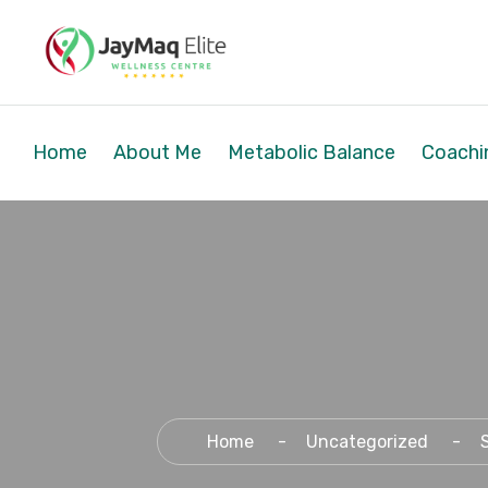
Home
About Me
Metabolic Balance
Coachi
Home
Uncategorized
S