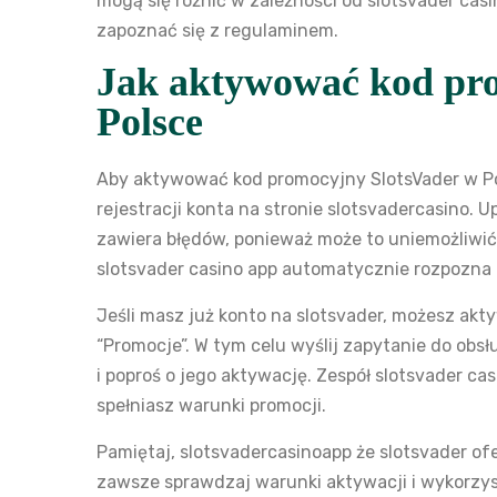
mogą się różnić w zależności od slotsvader cas
zapoznać się z regulaminem.
Jak aktywować kod pr
Polsce
Aby aktywować kod promocyjny SlotsVader w P
rejestracji konta na stronie slotsvadercasino. 
zawiera błędów, ponieważ może to uniemożliwi
slotsvader casino app automatycznie rozpozna 
Jeśli masz już konto na slotsvader, możesz akt
“Promocje”. W tym celu wyślij zapytanie do obsł
i poproś o jego aktywację. Zespół slotsvader cas
spełniasz warunki promocji.
Pamiętaj,
slotsvadercasinoapp
że slotsvader of
zawsze sprawdzaj warunki aktywacji i wykorz