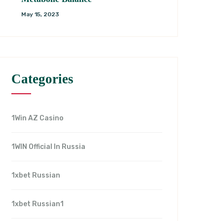
May 15, 2023
Categories
1Win AZ Casino
1WIN Official In Russia
1xbet Russian
1xbet Russian1