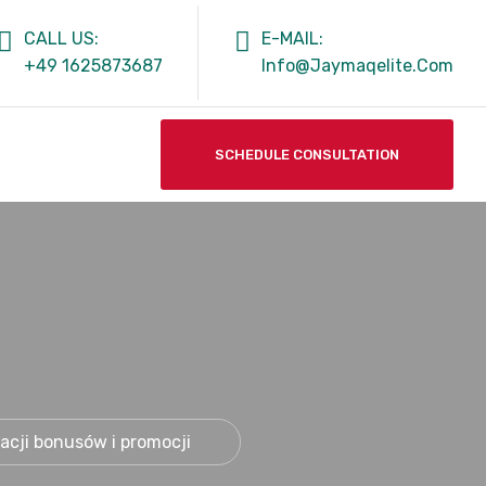
CALL US:
E-MAIL:
+49 1625873687
Info@jaymaqelite.com
SCHEDULE CONSULTATION
acji bonusów i promocji