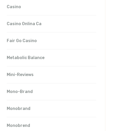
Casino
Casino Onlina Ca
Fair Go Casino
Metabolic Balance
Mini-Reviews
Mono-Brand
Monobrand
Monobrend