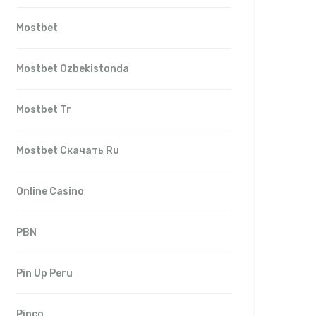
Mostbet
Mostbet Ozbekistonda
Mostbet Tr
Mostbet Скачать Ru
Online Casino
PBN
Pin Up Peru
Pinco