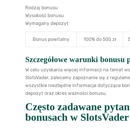
Rodzaj bonusu
Wysokość bonusu
Wymagany depozyt
Bonus powitalny
100% do 500 zł
Szczegółowe warunki bonusu 
W celu uzyskania więcej informacji na temat 
SlotsVader, zalecamy zapoznanie się z regulami
wszystkie niezbędne informacje dotyczące bo
depozyt oraz okres ważności bonusu.
Często zadawane pytan
bonusach w SlotsVader