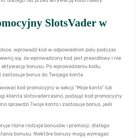
ino, dlatego też przed aktywacją kodu należy
omocyjny SlotsVader w
olsce, wprowadź kod w odpowiednim polu podczas
Upewnij się, że wprowadzony kod jest prawidłowy i nie
ć aktywację bonusu. Po wprowadzeniu kodu,
i zastosuje bonus do Twojego konta.
ywować kod promocyjny w sekcji “Moje konto” lub
ugi klienta slotsvadercasino, podając kod promocyjny
ino sprawdzi Twoje konto i zastosuje bonus, jeśli
eruje różne rodzaje bonusów i promocji, dlatego
ystania bonusu. Niektóre bonusy mogą wymagać