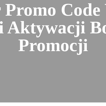
r Promo Code 
 Aktywacji B
Promocji