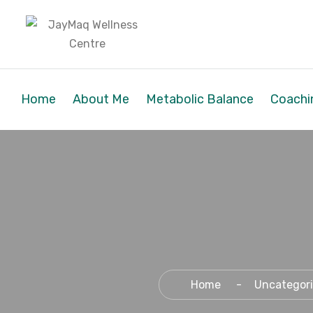
Home
About Me
Metabolic Balance
Coachi
Home
Uncategor