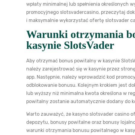
wpłaty minimalnej lub spełnienia określonych 
promocyjnego slotsvadercasino, przeczytaj dok
i maksymalnie wykorzystać ofertę slotsvader ca
Warunki otrzymania b
kasynie SlotsVader
Aby otrzymać bonus powitalny w kasynie SlotsVa
należy zarejestrować się w kasynie przez stronę
app. Następnie, należy wprowadzić kod promocy
odblokowanie bonusu. Kolejnym krokiem jest do
lub wyższy niż minimalna kwota określona w re
powitalny zostanie automatycznie dodany do k
Warto zauważyć, że kasyno slotsvader casino o
depozytu, bonusy powitalne oraz bonusy lojaln
warunki otrzymania bonusu powitalnego w kasyn