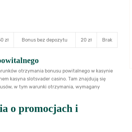
50 zł
Bonus bez depozytu
20 zł
Brak
powitalnego
warunków otrzymania bonusu powitalnego w kasynie
nem kasyna slotsvader casino. Tam znajdują się
nusów, w tym warunki otrzymania, wymagany
ia o promocjach i