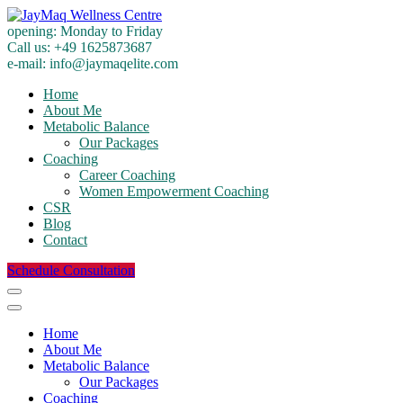
opening:
Monday to Friday
Call us:
+49 1625873687
e-mail:
info@jaymaqelite.com
Home
About Me
Metabolic Balance
Our Packages
Coaching
Career Coaching
Women Empowerment Coaching
CSR
Blog
Contact
Schedule Consultation
Home
About Me
Metabolic Balance
Our Packages
Coaching