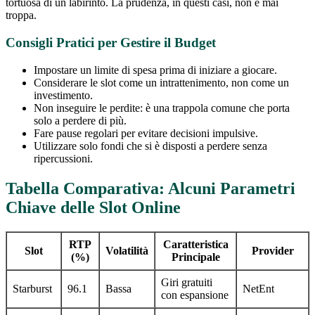
tortuosa di un labirinto. La prudenza, in questi casi, non è mai
troppa.
Consigli Pratici per Gestire il Budget
Impostare un limite di spesa prima di iniziare a giocare.
Considerare le slot come un intrattenimento, non come un
investimento.
Non inseguire le perdite: è una trappola comune che porta
solo a perdere di più.
Fare pause regolari per evitare decisioni impulsive.
Utilizzare solo fondi che si è disposti a perdere senza
ripercussioni.
Tabella Comparativa: Alcuni Parametri
Chiave delle Slot Online
RTP
Caratteristica
Slot
Volatilità
Provider
(%)
Principale
Giri gratuiti
Starburst
96.1
Bassa
NetEnt
con espansione