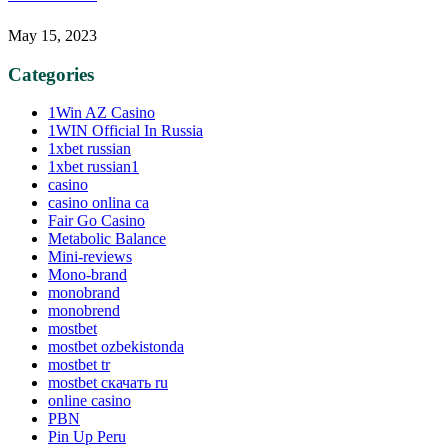
May 15, 2023
Categories
1Win AZ Casino
1WIN Official In Russia
1xbet russian
1xbet russian1
casino
casino onlina ca
Fair Go Casino
Metabolic Balance
Mini-reviews
Mono-brand
monobrand
monobrend
mostbet
mostbet ozbekistonda
mostbet tr
mostbet скачать ru
online casino
PBN
Pin Up Peru