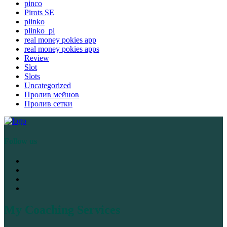
pinco
Pirots SE
plinko
plinko_pl
real money pokies app
real money pokies apps
Review
Slot
Slots
Uncategorized
Пролив мейнов
Пролив сетки
Follow us
My Coaching Services