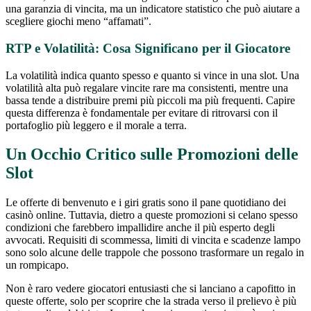
una garanzia di vincita, ma un indicatore statistico che può aiutare a
scegliere giochi meno “affamati”.
RTP e Volatilità: Cosa Significano per il Giocatore
La volatilità indica quanto spesso e quanto si vince in una slot. Una
volatilità alta può regalare vincite rare ma consistenti, mentre una
bassa tende a distribuire premi più piccoli ma più frequenti. Capire
questa differenza è fondamentale per evitare di ritrovarsi con il
portafoglio più leggero e il morale a terra.
Un Occhio Critico sulle Promozioni delle
Slot
Le offerte di benvenuto e i giri gratis sono il pane quotidiano dei
casinò online. Tuttavia, dietro a queste promozioni si celano spesso
condizioni che farebbero impallidire anche il più esperto degli
avvocati. Requisiti di scommessa, limiti di vincita e scadenze lampo
sono solo alcune delle trappole che possono trasformare un regalo in
un rompicapo.
Non è raro vedere giocatori entusiasti che si lanciano a capofitto in
queste offerte, solo per scoprire che la strada verso il prelievo è più