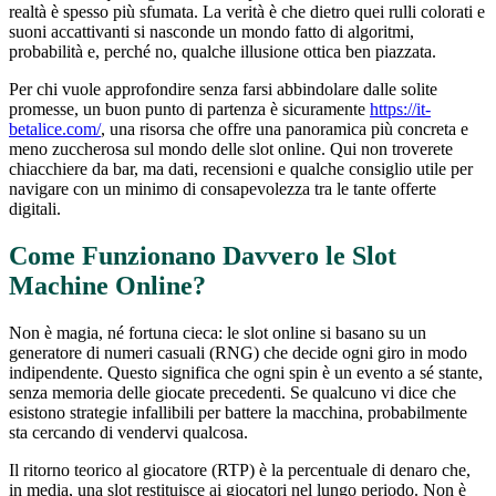
realtà è spesso più sfumata. La verità è che dietro quei rulli colorati e
suoni accattivanti si nasconde un mondo fatto di algoritmi,
probabilità e, perché no, qualche illusione ottica ben piazzata.
Per chi vuole approfondire senza farsi abbindolare dalle solite
promesse, un buon punto di partenza è sicuramente
https://it-
betalice.com/
, una risorsa che offre una panoramica più concreta e
meno zuccherosa sul mondo delle slot online. Qui non troverete
chiacchiere da bar, ma dati, recensioni e qualche consiglio utile per
navigare con un minimo di consapevolezza tra le tante offerte
digitali.
Come Funzionano Davvero le Slot
Machine Online?
Non è magia, né fortuna cieca: le slot online si basano su un
generatore di numeri casuali (RNG) che decide ogni giro in modo
indipendente. Questo significa che ogni spin è un evento a sé stante,
senza memoria delle giocate precedenti. Se qualcuno vi dice che
esistono strategie infallibili per battere la macchina, probabilmente
sta cercando di vendervi qualcosa.
Il ritorno teorico al giocatore (RTP) è la percentuale di denaro che,
in media, una slot restituisce ai giocatori nel lungo periodo. Non è