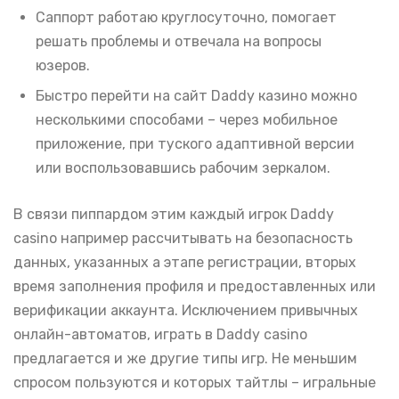
Саппорт работаю круглосуточно, помогает
решать проблемы и отвечала на вопросы
юзеров.
Быстро перейти на сайт Daddy казино можно
несколькими способами – через мобильное
приложение, при туского адаптивной версии
или воспользовавшись рабочим зеркалом.
В связи пиппардом этим каждый игрок Daddy
casino например рассчитывать на безопасность
данных, указанных а этапе регистрации, вторых
время заполнения профиля и предоставленных или
верификации аккаунта. Исключением привычных
онлайн-автоматов, играть в Daddy casino
предлагается и же другие типы игр. Не меньшим
спросом пользуются и которых тайтлы – игральные