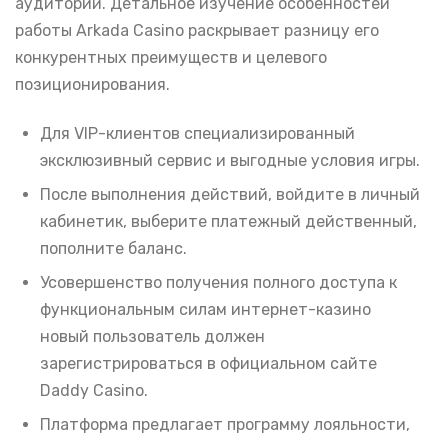
аудитории. Детальное изучение особенностей
работы Arkada Casino раскрывает разницу его
конкурентных преимуществ и целевого
позиционирования.
Для VIP-клиентов специализированный
эксклюзивный сервис и выгодные условия игры.
После выполнения действий, войдите в личный
кабинетик, выберите платежный действенный,
пополните баланс.
Усовершенство получения полного доступа к
функциональным силам интернет-казино
новый пользователь должен
зарегистрироваться в официальном сайте
Daddy Casino.
Платформа предлагает программу лояльности,