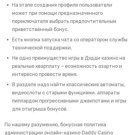
На этапе создания профиля пользователи
может при помощи предназначенного
переключателя выбрать предпочтительным
приветственный бонус.
Есть кнопка запуска чата со оператором службы
технической поддержки.
Не одно преимущество игры в Дэдди казино на
реальные кварплату – возможность азартно и
интересно провести время.
В разделе надо найти классические автоматы,
видеослоты с старыми функциями, аппараты
пиппардом прогрессивными джекпотами и игры
для отыгрыша бонусов.
По нашему разумению, бонусная политика
администрации онлайн-казино Daddy Casino