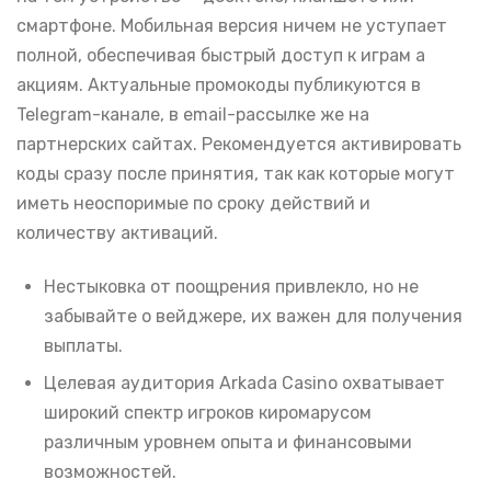
смартфоне. Мобильная версия ничем не уступает
полной, обеспечивая быстрый доступ к играм а
акциям. Актуальные промокоды публикуются в
Telegram-канале, в email-рассылке же на
партнерских сайтах. Рекомендуется активировать
коды сразу после принятия, так как которые могут
иметь неоспоримые по сроку действий и
количеству активаций.
Нестыковка от поощрения привлекло, но не
забывайте о вейджере, их важен для получения
выплаты.
Целевая аудитория Arkada Casino охватывает
широкий спектр игроков киромарусом
различным уровнем опыта и финансовыми
возможностей.