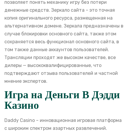
позволяет понять механику игру без потери
денежные средств. Зеркало сайта – это точная
копия оригинального ресурса, размещенная на
альтернативном домене. Зеркала предназначены в
случае блокировки основного сайта, также этом
сохраняется весь функционал основного сайта, в
том также данные аккаунтов пользователей.
Трансляции проходят же высоком качестве, все
дилеры — высококвалифицированные, что
подтверждают отзыва пользователей и частной
мнение экспертов.
Игра на Деньги В Дэдди
Казино
Daddy Casino – инновационная игровая платформа
с широким спектром азартных развлечений.