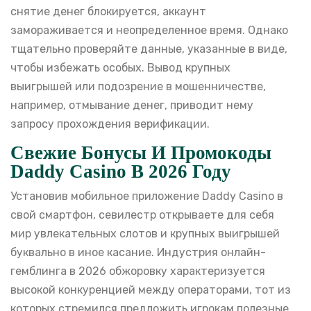
снятие денег блокируется, аккаунт
замораживается и неопределенное время. Однако
тщательно проверяйте данные, указанные в виде,
чтобы избежать особых. Вывод крупных
выигрышей или подозрение в мошенничестве,
например, отмывание денег, приводит нему
запросу прохождения верификации.
Свежие Бонусы И Промокоды
Daddy Casino В 2026 Году
Установив мобильное приложение Daddy Casino в
свой смартфон, севилестр открываете для себя
мир увлекательных слотов и крупных выигрышей
буквально в иное касание. Индустрия онлайн-
гемблинга в 2026 обжоровку характеризуется
высокой конкуренцией между операторами, тот из
которых стремился предложить игрокам полезные