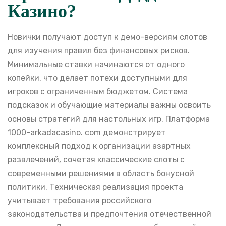
Казино?
Новички получают доступ к демо-версиям слотов
для изучения правил без финансовых рисков.
Минимальные ставки начинаются от одного
копейки, что делает потехи доступными для
игроков с ограниченным бюджетом. Система
подсказок и обучающие материалы важны освоить
основы стратегий для настольных игр. Платформа
1000-arkadacasino. com демонстрирует
комплексный подход к организации азартных
развлечений, сочетая классические слоты с
современными решениями в область бонусной
политики. Техническая реализация проекта
учитывает требования российского
законодательства и предпочтения отечественной