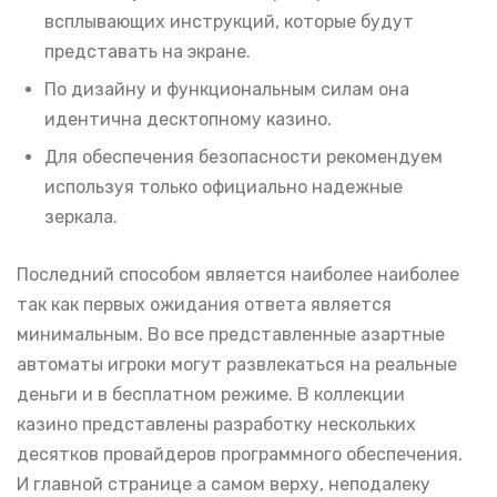
всплывающих инструкций, которые будут
представать на экране.
По дизайну и функциональным силам она
идентична десктопному казино.
Для обеспечения безопасности рекомендуем
используя только официально надежные
зеркала.
Последний способом является наиболее наиболее
так как первых ожидания ответа является
минимальным. Во все представленные азартные
автоматы игроки могут развлекаться на реальные
деньги и в бесплатном режиме. В коллекции
казино представлены разработку нескольких
десятков провайдеров программного обеспечения.
И главной странице а самом верху, неподалеку