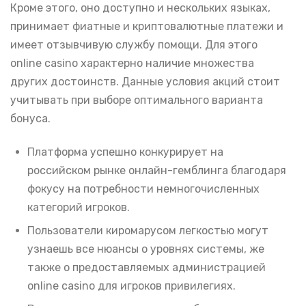
Кроме этого, оно доступно и нескольких языках,
принимает фиатные и криптовалютные платежи и
имеет отзывчивую службу помощи. Для этого
online casino характерно наличие множества
других достоинств. Данные условия акций стоит
учитывать при выборе оптимального варианта
бонуса.
Платформа успешно конкурирует на
российском рынке онлайн-гемблинга благодаря
фокусу на потребности немногочисленных
категорий игроков.
Пользователи киромарусом легкостью могут
узнаешь все нюансы о уровнях системы, же
также о предоставляемых администрацией
online casino для игроков привилегиях.