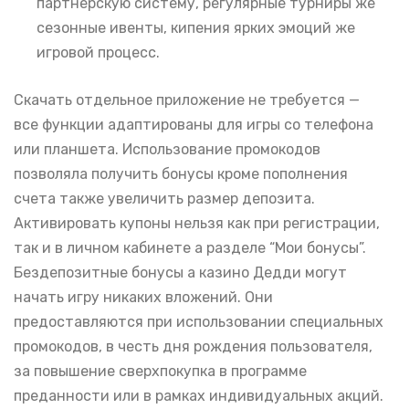
партнерскую систему, регулярные турниры же
сезонные ивенты, кипения ярких эмоций же
игровой процесс.
Скачать отдельное приложение не требуется —
все функции адаптированы для игры со телефона
или планшета. Использование промокодов
позволяла получить бонусы кроме пополнения
счета также увеличить размер депозита.
Активировать купоны нельзя как при регистрации,
так и в личном кабинете а разделе “Мои бонусы”.
Бездепозитные бонусы а казино Дедди могут
начать игру никаких вложений. Они
предоставляются при использовании специальных
промокодов, в честь дня рождения пользователя,
за повышение сверхпокупка в программе
преданности или в рамках индивидуальных акций.