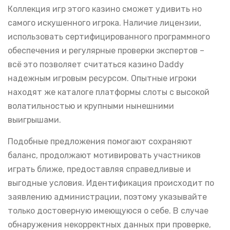
Коллекция игр этого казино сможет удивить но
самого искушенного игрока. Наличие лицензии,
использовать сертифицированного программного
обеспечения и регулярные проверки экспертов –
всё это позволяет считаться казино Daddy
надежным игровым ресурсом. Опытные игроки
находят же каталоге платформы слоты с высокой
волатильностью и крупными нынешними
выигрышами.
Подобные предложения помогают сохраняют
баланс, продолжают мотивировать участников
играть ближе, предоставляя справедливые и
выгодные условия. Идентификация происходит по
заявлению администрации, поэтому указывайте
только достоверную имеющуюся о себе. В случае
обнаружения некорректных данных при проверке,