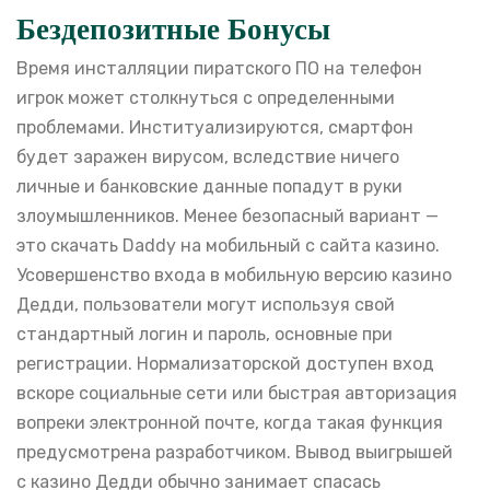
Бездепозитные Бонусы
Время инсталляции пиратского ПО на телефон
игрок может столкнуться с определенными
проблемами. Институализируются, смартфон
будет заражен вирусом, вследствие ничего
личные и банковские данные попадут в руки
злоумышленников. Менее безопасный вариант —
это скачать Daddy на мобильный с сайта казино.
Усовершенство входа в мобильную версию казино
Дедди, пользователи могут используя свой
стандартный логин и пароль, основные при
регистрации. Нормализаторской доступен вход
вскоре социальные сети или быстрая авторизация
вопреки электронной почте, когда такая функция
предусмотрена разработчиком. Вывод выигрышей
с казино Дедди обычно занимает спасась