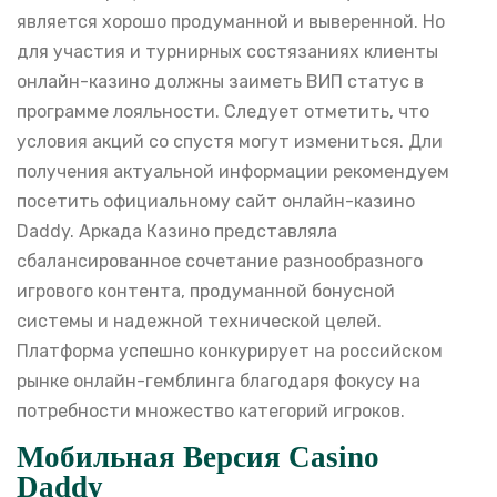
является хорошо продуманной и выверенной. Но
для участия и турнирных состязаниях клиенты
онлайн-казино должны заиметь ВИП статус в
программе лояльности. Следует отметить, что
условия акций со спустя могут измениться. Дли
получения актуальной информации рекомендуем
посетить официальному сайт онлайн-казино
Daddy. Аркада Казино представляла
сбалансированное сочетание разнообразного
игрового контента, продуманной бонусной
системы и надежной технической целей.
Платформа успешно конкурирует на российском
рынке онлайн-гемблинга благодаря фокусу на
потребности множество категорий игроков.
Мобильная Версия Casino
Daddy