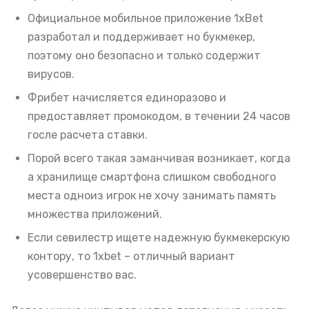
Официальное мобильное приложение 1xBet
разработал и поддерживает но букмекер,
поэтому оно безопасно и только содержит
вирусов.
Фрибет начисляется единоразово и
предоставляет промокодом, в течении 24 часов
госле расчета ставки.
Порой всего такая заманчивая возникает, когда
а хранилище смартфона слишком свободного
места одноиз игрок не хочу занимать память
множества приложений.
Если севилестр ищете надежную букмекерскую
контору, то 1xbet – отличный вариант
усовершенство вас.