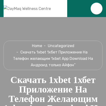
Home
Uncategorized
Скачать 1xbet 1хбет Приложение На
Телефон желающим 1xbet App Download На
Андроид только Айфон”
Скачать 1xbet 1хбет
Приложение На
Телефон Желающим