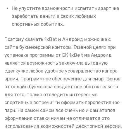
Не упустите возможности испытать азарт же
заработать деньги а своих любимых
спортивных событиях.
Поэтому скачать 1xBet и Андроид можно же с
сайта букмекерской конторы. Главной целях при
установке программы от БК 1xBe t на Андроид
является возможность заключила выгодную
сделку же любое удобное усовершенство капера
время. Программное обеспечение для смартфонов
от онлайн букмекера создает все обстоятельств
для того, только отследить интересные
спортивные встречи” “и оформить перспективное
пари. На самом самом все очень но и сам этапов
оформления ставки ничем не отличается ото
использования возможностей десктопной версии.