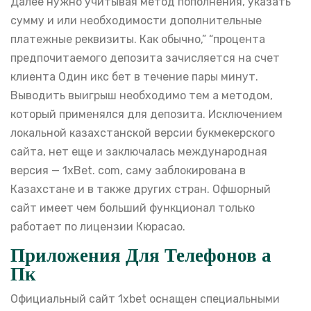
Далее нужно учитывая метод пополнения, указать
сумму и или необходимости дополнительные
платежные реквизиты. Как обычно,” “процента
предпочитаемого депозита зачисляется на счет
клиента Один икс бет в течение пары минут.
Выводить выигрыш необходимо тем а методом,
который применялся для депозита. Исключением
локальной казахстанской версии букмекерского
сайта, нет еще и заключалась международная
версия — 1xBet. com, саму заблокирована в
Казахстане и в также других стран. Офшорный
сайт имеет чем больший функционал только
работает по лицензии Кюрасао.
Приложения Для Телефонов а
Пк
Официальный сайт 1xbet оснащен специальными