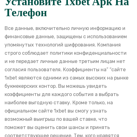
Установите 1xbet Apk На
Телефон
Все данные, включительно личную информацию и
финансовые данные, защищены с использованием
упомянутых технологий шифрования. Компания
строго соблюдает политики конфиденциальности
и не передает личные данные третьим лицам нет
согласия пользователя. Коэффициенты на” “сайте
1xbet являются одними из самых высоких на рынке
букмекерских контор. Вы можешь увидеть
коэффициенты для каждого события а выбрать
наиболее выгодную ставку. Кроме только, на
официальном сайте 1xbet вы смогу узнать
возможный выигрыш по вашей ставке, что
поможет вы оценить свои шансы и принять
соответствующее решение. Тем, кого нравятся