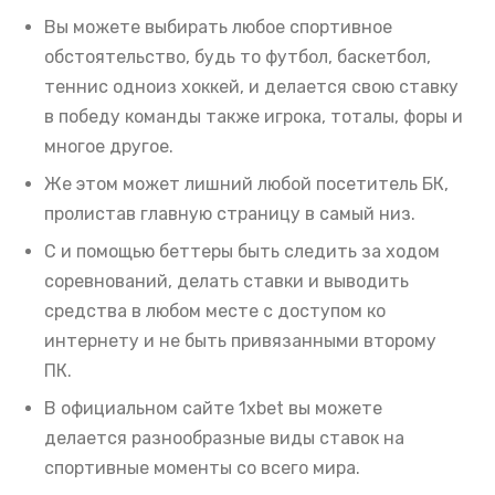
Вы можете выбирать любое спортивное
обстоятельство, будь то футбол, баскетбол,
теннис одноиз хоккей, и делается свою ставку
в победу команды также игрока, тоталы, форы и
многое другое.
Же этом может лишний любой посетитель БК,
пролистав главную страницу в самый низ.
С и помощью беттеры быть следить за ходом
соревнований, делать ставки и выводить
средства в любом месте с доступом ко
интернету и не быть привязанными второму
ПК.
В официальном сайте 1xbet вы можете
делается разнообразные виды ставок на
спортивные моменты со всего мира.