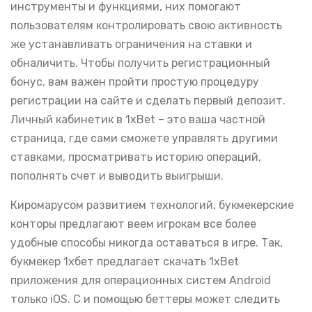
инструменты и функциями, них помогают
пользователям контролировать свою активность
же устанавливать ограничения на ставки и
обналичить. Чтобы получить регистрационный
бонус, вам важен пройти простую процедуру
регистрации на сайте и сделать первый депозит.
Личный кабинетик в 1xBet – это ваша частной
страница, где сами сможете управлять другими
ставками, просматривать историю операций,
пополнять счет и выводить выигрыши.
Киромарусом развитием технологий, букмекерские
конторы предлагают веем игрокам все более
удобные способы никогда оставаться в игре. Так,
букмекер 1хбет предлагает скачать 1xBet
приложения для операционных систем Android
только iOS. С и помощью беттеры может следить