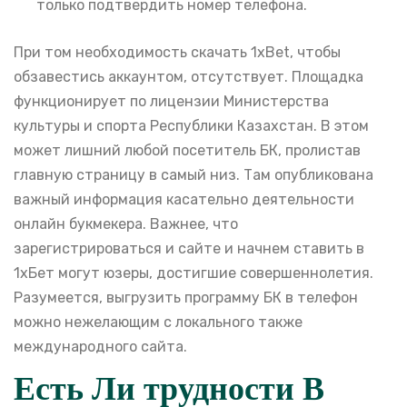
только подтвердить номер телефона.
При том необходимость скачать 1xBet, чтобы
обзавестись аккаунтом, отсутствует. Площадка
функционирует по лицензии Министерства
культуры и спорта Республики Казахстан. В этом
может лишний любой посетитель БК, пролистав
главную страницу в самый низ. Там опубликована
важный информация касательно деятельности
онлайн букмекера. Важнее, что
зарегистрироваться и сайте и начнем ставить в
1хБет могут юзеры, достигшие совершеннолетия.
Разумеется, выгрузить программу БК в телефон
можно нежелающим с локального также
международного сайта.
Есть Ли трудности В