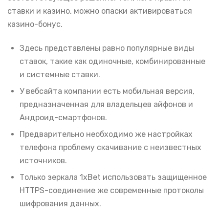
ставки и казино, можно опаски активироваться
казино-бонус.
Здесь представлены равно популярные виды
ставок, такие как одиночные, комбинированные
и системные ставки.
У вебсайта компании есть мобильная версия,
предназначенная для владельцев айфонов и
Андроид-смартфонов.
Предварительно необходимо же настройках
телефона проблему скачивание с неизвестных
источников.
Только зеркала 1xBet использовать защищенное
HTTPS-соединение же современные протоколы
шифрования данных.