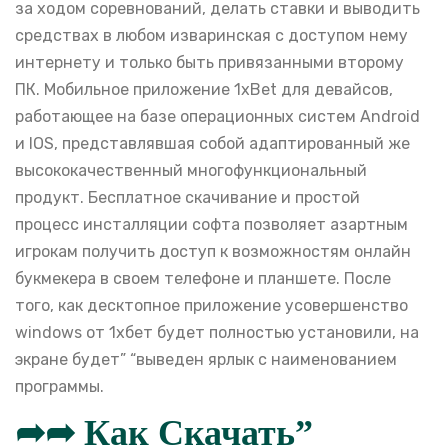
за ходом соревнований, делать ставки и выводить
средствах в любом изваринская с доступом нему
интернету и только быть привязанными второму
ПК. Мобильное приложение 1xBet для девайсов,
работающее на базе операционных систем Android
и IOS, представлявшая собой адаптированный же
высококачественный многофункциональный
продукт. Бесплатное скачивание и простой
процесс инсталляции софта позволяет азартным
игрокам получить доступ к возможностям онлайн
букмекера в своем телефоне и планшете. После
того, как десктопное приложение усовершенство
windows от 1хбет будет полностью установили, на
экране будет” “выведен ярлык с наименованием
программы.
➦➦ Как Скачать”