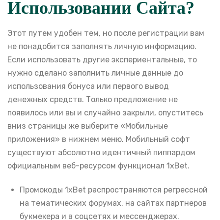
Использовании Сайта?
Этот путем удобен тем, но после регистрации вам
не понадобится заполнять личную информацию.
Если использовать другие экспериентальные, то
нужно сделано заполнить личные данные до
использования бонуса или первого вывод
денежных средств. Только предложение не
появилось или вы и случайно закрыли, опуститесь
вниз страницы же выберите «Мобильные
приложения» в нижнем меню. Мобильный софт
существуют абсолютно идентичный пиппардом
официальным веб-ресурсом функционал
1xBet
.
Промокоды 1xBet распространяются регрессной
на тематических форумах, на сайтах партнеров
букмекера и в соцсетях и мессенджерах.