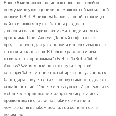
Более 5 миллионов активных пользователей по
всему мире уже оценили возможностей мобильной
версии 1xBet. В нижнем блоке главной страницы
сайта игроки могут наблюдая раздел с
дополнительно приложениями, среди их есть
программа 1xbet Access. Данный софт также
предназначен дли установки и используемых его
на стационарных пк. В больше разница и чем
отличаются программы 1xWIN от 1xBet и 1xbet
Access? Фирменный софт от букмекерской
конторы 1хбет мгновенно набирает популярность
благодаря тому, что так, в первую именно, делает
онлайн беттинг” “легче и доступнее. Использовать
мобильное приложение, азартные игроки могут
проще делать ставки на любимые матчи а
чемпионаты в любом месте, где есть интернет
покрытие.