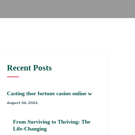
Recent Posts
Casting thor fortune casino online w
August 06, 2026
From Surviving to Thriving: The
Life-Changing