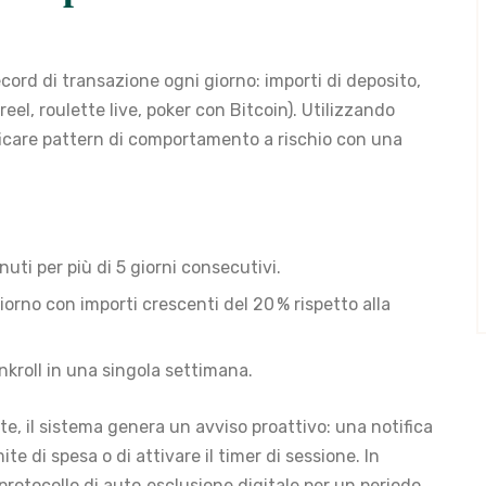
ord di transazione ogni giorno: importi di deposito,
 reel, roulette live, poker con Bitcoin). Utilizzando
ificare pattern di comportamento a rischio con una
uti per più di 5 giorni consecutivi.
 giorno con importi crescenti del 20 % rispetto alla
nkroll in una singola settimana.
e, il sistema genera un avviso proattivo: una notifica
te di spesa o di attivare il timer di sessione. In
protocollo di auto‑esclusione digitale per un periodo