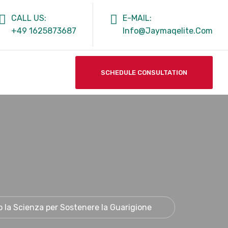
CALL US:
E-MAIL:
+49 1625873687
Info@jaymaqelite.com
SCHEDULE CONSULTATION
o la Scienza per Sostenere la Guarigione