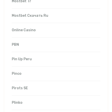
Mostbet Tr
Mostbet Скачать Ru
Online Casino
PBN
Pin Up Peru
Pinco
Pirots SE
Plinko