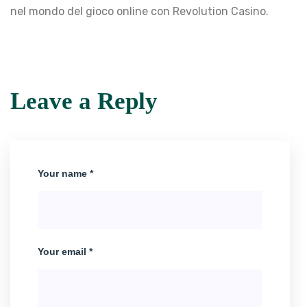
nel mondo del gioco online con Revolution Casino.
Leave a Reply
Your name *
Your email *