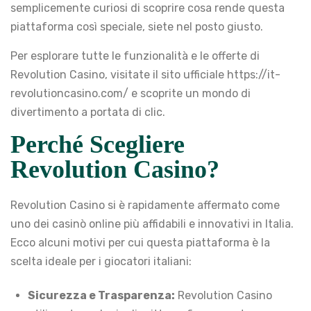
semplicemente curiosi di scoprire cosa rende questa
piattaforma così speciale, siete nel posto giusto.
Per esplorare tutte le funzionalità e le offerte di
Revolution Casino, visitate il sito ufficiale
https://it-
revolutioncasino.com/
e scoprite un mondo di
divertimento a portata di clic.
Perché Scegliere
Revolution Casino?
Revolution Casino si è rapidamente affermato come
uno dei casinò online più affidabili e innovativi in Italia.
Ecco alcuni motivi per cui questa piattaforma è la
scelta ideale per i giocatori italiani:
Sicurezza e Trasparenza:
Revolution Casino