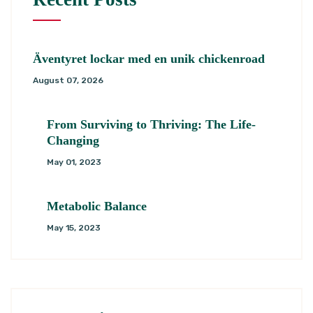
Äventyret lockar med en unik chickenroad
August 07, 2026
From Surviving to Thriving: The Life-
Changing
May 01, 2023
Metabolic Balance
May 15, 2023