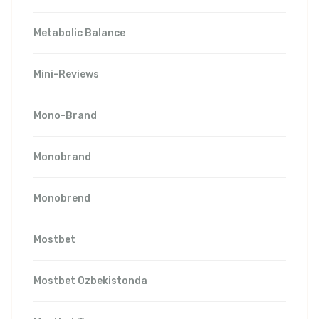
Metabolic Balance
Mini-Reviews
Mono-Brand
Monobrand
Monobrend
Mostbet
Mostbet Ozbekistonda