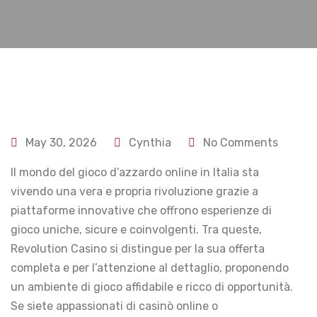
May 30, 2026
Cynthia
No Comments
Il mondo del gioco d’azzardo online in Italia sta
vivendo una vera e propria rivoluzione grazie a
piattaforme innovative che offrono esperienze di
gioco uniche, sicure e coinvolgenti. Tra queste,
Revolution Casino si distingue per la sua offerta
completa e per l’attenzione al dettaglio, proponendo
un ambiente di gioco affidabile e ricco di opportunità.
Se siete appassionati di casinò online o