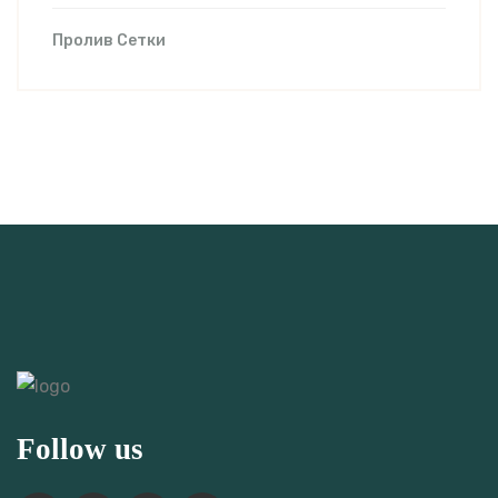
Пролив Сетки
Follow us