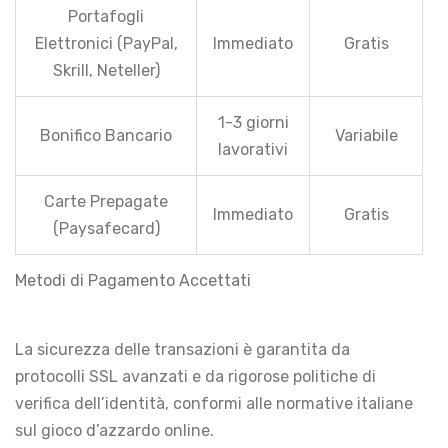
Portafogli
Elettronici (PayPal,
Immediato
Gratis
Skrill, Neteller)
1-3 giorni
Bonifico Bancario
Variabile
lavorativi
Carte Prepagate
Immediato
Gratis
(Paysafecard)
Metodi di Pagamento Accettati
La sicurezza delle transazioni è garantita da
protocolli SSL avanzati e da rigorose politiche di
verifica dell’identità, conformi alle normative italiane
sul gioco d’azzardo online.