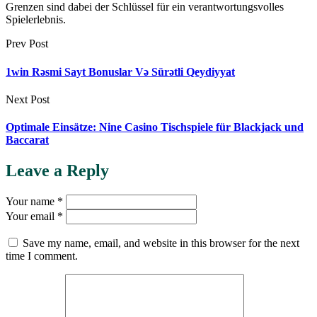
Grenzen sind dabei der Schlüssel für ein verantwortungsvolles
Spielerlebnis.
Prev Post
1win Rəsmi Sayt Bonuslar Və Sürətli Qeydiyyat
Next Post
Optimale Einsätze: Nine Casino Tischspiele für Blackjack und
Baccarat
Leave a Reply
Your name *
Your email *
Save my name, email, and website in this browser for the next
time I comment.