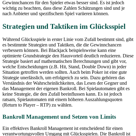
Gewinnchancen für den Spieler etwas besser sind. Es ist jedoch
wichtig zu beachten, dass diese Zahlen Schätzungen sind und je
nach Anbieter und spezifischem Spiel variieren können.
Strategien und Taktiken im Glücksspiel
Während Glücksspiele in erster Linie vom Zufall bestimmt sind, gibt
es bestimmte Strategien und Taktiken, die die Gewinnchancen
verbessern können. Bei Blackjack beispielsweise kann eine
optimierte Grundstrategie den Hausvorteil deutlich reduzieren. Diese
Strategie basiert auf mathematischen Berechnungen und gibt vor,
welche Entscheidungen (z.B. Hit, Stand, Double Down) in jeder
Situation getroffen werden sollten. Auch beim Poker ist eine gute
Strategie unerlässlich, um erfolgreich zu sein. Dazu gehören das
Verständnis der Wahrscheinlichkeiten, das Lesen der Gegner und
das Management der eigenen Bankroll. Bei Spielautomaten gibt es
keine Strategie, die den Zufall beeinflussen kann. Es ist jedoch
ratsam, Spielautomaten mit einem höheren Auszahlungsquoten
(Return to Player – RTP) zu wählen.
Bankroll Management und Setzen von Limits
Ein effektives Bankroll Management ist entscheidend für einen
verantwortungsvollen Umgang mit Glücksspielen. Die Bankroll ist