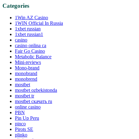
Categories
1Win AZ Casino
1WIN Official In Russia
1xbet russian
1xbet russian1
casino
casino onlina ca
Fair Go Casino
Metabolic Balance
Mini-reviews
Mono-brand
monobrand
monobrend
mostbet
mostbet ozbekistonda
mostbet tr
mostbet скачать ru
online casino
PBN
Pin Up Peru
pinco
Pirots SE
plinko