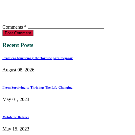
Comments *
Post Comment
Recent Posts
Prácticos beneficios y thorfortune para mejorar
August 08, 2026
From Surviving to Thriving: The Life-Changing
May 01, 2023
Metabolic Balance
May 15, 2023