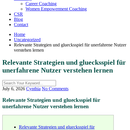
Career Coaching
Women Empowerment Coaching
CSR
Blog
Contact
Home
Uncategorized
Relevante Strategien und gluecksspiel für unerfahrene Nutzer
verstehen lernen
Relevante Strategien und gluecksspiel für
unerfahrene Nutzer verstehen lernen
July 6, 2026
Cynthia
No Comments
Relevante Strategien und gluecksspiel für
unerfahrene Nutzer verstehen lernen
Relevante Strategien und gluecksspiel für