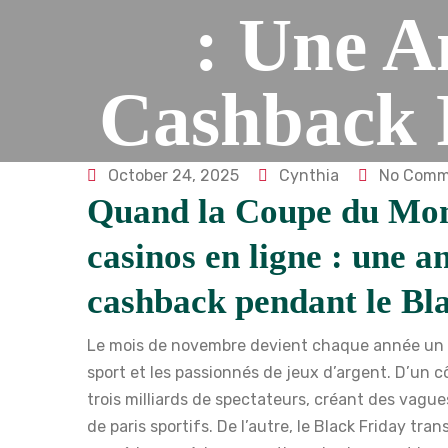
: Une A
Cashback 
October 24, 2025
Cynthia
No Comm
Quand la Coupe du Mond
casinos en ligne : une a
cashback pendant le Bl
Le mois de novembre devient chaque année un v
sport et les passionnés de jeux d’argent. D’un 
trois milliards de spectateurs, créant des vague
de paris sportifs. De l’autre, le Black Friday tra