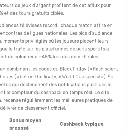
teurs de jeux d’argent profitent de cet afflux pour
 et des tours gratuits ciblés.
diences télévisées record : chaque match attire en
encontres de ligues nationales. Les pics d’audience
, moments privilégiés où les joueurs placent leurs
e le trafic sur les plateformes de paris sportifs a
nt de culminer à +48 % lors des demi-finales.
 combinant les codes du Black Friday (« flash sale »,
tiques (« bet on the final », « World Cup special »). Sur
mentés qui déclenchent des notifications push dès le
ent le compteur du cashback en temps réel. Le site
, recense régulièrement les meilleures pratiques de
élivrer de classement officiel.
Bonus moyen
Cashback typique
proposé