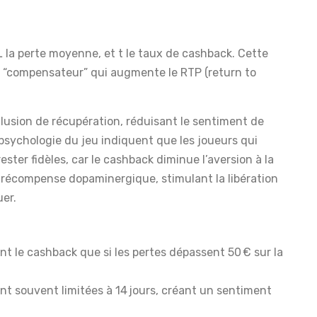
 L la perte moyenne, et t le taux de cashback. Cette
 “compensateur” qui augmente le RTP (return to
llusion de récupération, réduisant le sentiment de
 psychologie du jeu indiquent que les joueurs qui
ester fidèles, car le cashback diminue l’aversion à la
e récompense dopaminergique, stimulant la libération
uer.
ent le cashback que si les pertes dépassent 50 € sur la
sont souvent limitées à 14 jours, créant un sentiment