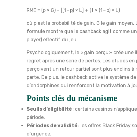
RME = (p × G) – [(1 – p) × L] + (t × (1 – p) × L)
où p est la probabilité de gain, G le gain moyen,
formule montre que le cashback agit comme un
player) effectif du jeu.
Psychologiquement, le « gain perçu » crée une i
regret après une série de pertes. Les études en
perçoivent un retour partiel sont plus enclins à r
perte. De plus, le cashback active le système d
d’endorphines qui renforcent la motivation à jo
Points clés du mécanisme
Seuils d’éligibilité
: certains casinos n’appliqu
période.
Périodes de validité
: les offres Black Friday 
d’urgence.