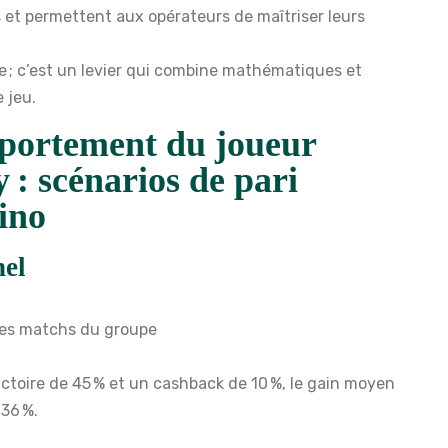
us et permettent aux opérateurs de maîtriser leurs
e ; c’est un levier qui combine mathématiques et
 jeu.
mportement du joueur
 : scénarios de pari
sino
nel
 les matchs du groupe
ictoire de 45 % et un cashback de 10 %, le gain moyen
 36 %.