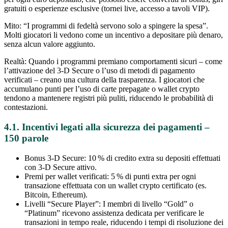
gratuiti o esperienze esclusive (tornei live, accesso a tavoli VIP).
Mito: “I programmi di fedeltà servono solo a spingere la spesa”.
Molti giocatori li vedono come un incentivo a depositare più denaro,
senza alcun valore aggiunto.
Realtà: Quando i programmi premiano comportamenti sicuri – come
l’attivazione del 3‑D Secure o l’uso di metodi di pagamento
verificati – creano una cultura della trasparenza. I giocatori che
accumulano punti per l’uso di carte prepagate o wallet crypto
tendono a mantenere registri più puliti, riducendo le probabilità di
contestazioni.
4.1. Incentivi legati alla sicurezza dei pagamenti –
150 parole
Bonus 3‑D Secure: 10 % di credito extra su depositi effettuati
con 3‑D Secure attivo.
Premi per wallet verificati: 5 % di punti extra per ogni
transazione effettuata con un wallet crypto certificato (es.
Bitcoin, Ethereum).
Livelli “Secure Player”: I membri di livello “Gold” o
“Platinum” ricevono assistenza dedicata per verificare le
transazioni in tempo reale, riducendo i tempi di risoluzione dei