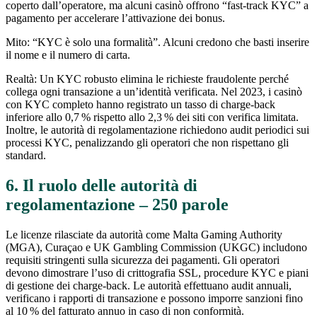
coperto dall’operatore, ma alcuni casinò offrono “fast‑track KYC” a
pagamento per accelerare l’attivazione dei bonus.
Mito: “KYC è solo una formalità”. Alcuni credono che basti inserire
il nome e il numero di carta.
Realtà: Un KYC robusto elimina le richieste fraudolente perché
collega ogni transazione a un’identità verificata. Nel 2023, i casinò
con KYC completo hanno registrato un tasso di charge‑back
inferiore allo 0,7 % rispetto allo 2,3 % dei siti con verifica limitata.
Inoltre, le autorità di regolamentazione richiedono audit periodici sui
processi KYC, penalizzando gli operatori che non rispettano gli
standard.
6. Il ruolo delle autorità di
regolamentazione – 250 parole
Le licenze rilasciate da autorità come Malta Gaming Authority
(MGA), Curaçao e UK Gambling Commission (UKGC) includono
requisiti stringenti sulla sicurezza dei pagamenti. Gli operatori
devono dimostrare l’uso di crittografia SSL, procedure KYC e piani
di gestione dei charge‑back. Le autorità effettuano audit annuali,
verificano i rapporti di transazione e possono imporre sanzioni fino
al 10 % del fatturato annuo in caso di non conformità.