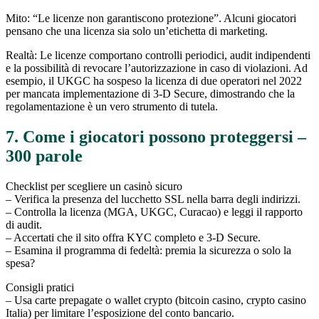
Mito: “Le licenze non garantiscono protezione”. Alcuni giocatori
pensano che una licenza sia solo un’etichetta di marketing.
Realtà: Le licenze comportano controlli periodici, audit indipendenti
e la possibilità di revocare l’autorizzazione in caso di violazioni. Ad
esempio, il UKGC ha sospeso la licenza di due operatori nel 2022
per mancata implementazione di 3‑D Secure, dimostrando che la
regolamentazione è un vero strumento di tutela.
7. Come i giocatori possono proteggersi –
300 parole
Checklist per scegliere un casinò sicuro
– Verifica la presenza del lucchetto SSL nella barra degli indirizzi.
– Controlla la licenza (MGA, UKGC, Curacao) e leggi il rapporto
di audit.
– Accertati che il sito offra KYC completo e 3‑D Secure.
– Esamina il programma di fedeltà: premia la sicurezza o solo la
spesa?
Consigli pratici
– Usa carte prepagate o wallet crypto (bitcoin casino, crypto casino
Italia) per limitare l’esposizione del conto bancario.