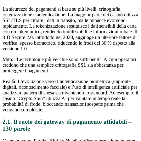
La sicurezza dei pagamenti si basa su più livelli: crittografia,
tokenizzazione e autenticazione. La maggior parte dei casinò utilizza
SSL/TLS per cifrare i dati in transito, ma le minacce evolvono
rapidamente. La tokenizzazione sostituisce i dati sensibili della carta
con un token unico, rendendo inutilizzabili le informazioni rubate. Il
3‑D Secure 2.0, introdotto nel 2020, aggiunge un ulteriore fattore di
verifica, spesso biometrico, riducendo le frodi del 30 % rispetto alla
versione 1.0.
Mito: “Le tecnologie più vecchie sono sufficienti”. Alcuni operatori
credono che una semplice crittografia SSL sia abbastanza per
proteggere i pagamenti.
Realtà: L’evoluzione verso l’autenticazione biometrica (impronte
digitali, riconoscimento facciale) e l’uso di intelligenza artificiale per
analizzare pattern di spesa sta diventando lo standard. Ad esempio, il
casino “Crypto Spin” utilizza AI per valutare in tempo reale la
probabilità di frode, bloccando transazioni sospette prima che
vengano completate.
2.1. Il ruolo dei gateway di pagamento affidabili –
130 parole
Gateway come PayPal, Skrill e Neteller offrono protezione integrata