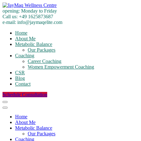
opening:
Monday to Friday
Call us:
+49 1625873687
e-mail:
info@jaymaqelite.com
Home
About Me
Metabolic Balance
Our Packages
Coaching
Career Coaching
Women Empowerment Coaching
CSR
Blog
Contact
Schedule Consultation
Home
About Me
Metabolic Balance
Our Packages
Coaching