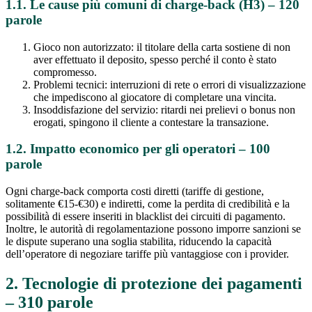
1.1. Le cause più comuni di charge‑back (H3) – 120
parole
Gioco non autorizzato: il titolare della carta sostiene di non
aver effettuato il deposito, spesso perché il conto è stato
compromesso.
Problemi tecnici: interruzioni di rete o errori di visualizzazione
che impediscono al giocatore di completare una vincita.
Insoddisfazione del servizio: ritardi nei prelievi o bonus non
erogati, spingono il cliente a contestare la transazione.
1.2. Impatto economico per gli operatori – 100
parole
Ogni charge‑back comporta costi diretti (tariffe di gestione,
solitamente €15‑€30) e indiretti, come la perdita di credibilità e la
possibilità di essere inseriti in blacklist dei circuiti di pagamento.
Inoltre, le autorità di regolamentazione possono imporre sanzioni se
le dispute superano una soglia stabilita, riducendo la capacità
dell’operatore di negoziare tariffe più vantaggiose con i provider.
2. Tecnologie di protezione dei pagamenti
– 310 parole