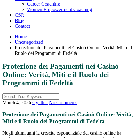
Career Coaching
Women Empowerment Coaching
CSR
Blog
Contact
Home
Uncategorized
Protezione dei Pagamenti nei Casinò Online: Verità, Miti e il
Ruolo dei Programmi di Fedeltà
Protezione dei Pagamenti nei Casinò
Online: Verità, Miti e il Ruolo dei
Programmi di Fedeltà
March 4, 2026
Cynthia
No Comments
Protezione dei Pagamenti nei Casinò Online: Verità,
Miti e il Ruolo dei Programmi di Fedeltà
Negli ultimi anni la crescita esponenziale dei casinò online ha