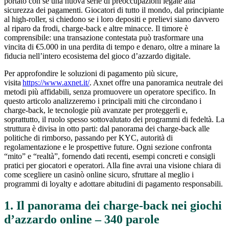
portato con sé una nuova serie di preoccupazioni legate alla
sicurezza dei pagamenti. Giocatori di tutto il mondo, dal principiante
al high‑roller, si chiedono se i loro depositi e prelievi siano davvero
al riparo da frodi, charge‑back e altre minacce. Il timore è
comprensibile: una transazione contestata può trasformare una
vincita di €5.000 in una perdita di tempo e denaro, oltre a minare la
fiducia nell’intero ecosistema del gioco d’azzardo digitale.
Per approfondire le soluzioni di pagamento più sicure,
visita
https://www.axnet.it/
. Axnet offre una panoramica neutrale dei
metodi più affidabili, senza promuovere un operatore specifico. In
questo articolo analizzeremo i principali miti che circondano i
charge‑back, le tecnologie più avanzate per proteggerli e,
soprattutto, il ruolo spesso sottovalutato dei programmi di fedeltà. La
struttura è divisa in otto parti: dal panorama dei charge‑back alle
politiche di rimborso, passando per KYC, autorità di
regolamentazione e le prospettive future. Ogni sezione confronta
“mito” e “realtà”, fornendo dati recenti, esempi concreti e consigli
pratici per giocatori e operatori. Alla fine avrai una visione chiara di
come scegliere un casinò online sicuro, sfruttare al meglio i
programmi di loyalty e adottare abitudini di pagamento responsabili.
1. Il panorama dei charge‑back nei giochi
d’azzardo online – 340 parole