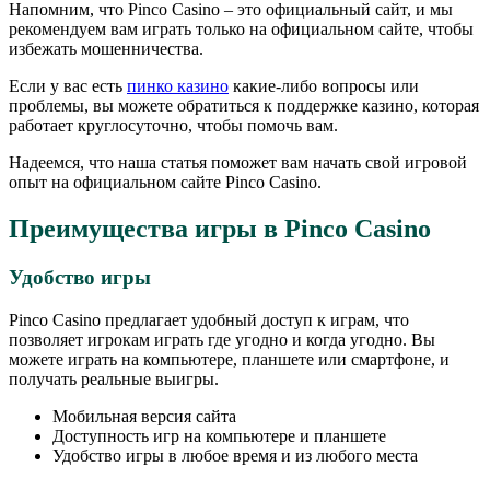
Напомним, что Pinco Casino – это официальный сайт, и мы
рекомендуем вам играть только на официальном сайте, чтобы
избежать мошенничества.
Если у вас есть
пинко казино
какие-либо вопросы или
проблемы, вы можете обратиться к поддержке казино, которая
работает круглосуточно, чтобы помочь вам.
Надеемся, что наша статья поможет вам начать свой игровой
опыт на официальном сайте Pinco Casino.
Преимущества игры в Pinco Casino
Удобство игры
Pinco Casino предлагает удобный доступ к играм, что
позволяет игрокам играть где угодно и когда угодно. Вы
можете играть на компьютере, планшете или смартфоне, и
получать реальные выигры.
Мобильная версия сайта
Доступность игр на компьютере и планшете
Удобство игры в любое время и из любого места