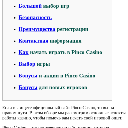
Большой
выбор игр
Безопасность
Преимущества
регистрации
Контактная
информация
Как
начать играть в Pinco Casino
Выбор
игры
Бонусы
и акции в Pinco Casino
Бонусы
для новых игроков
Если вы ищете официальный сайт Pinco Casino, то вы на
правом пути. В этом обзоре мы рассмотрим основные аспекты
работы казино, чтобы помочь вам начать свой игровой опыт.
Pinco Casino – это популярное онлайн-казино, которое