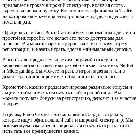
предлагает игрокам широкий спектр игр, включая слоты,
карточные игры и рулетку. Казино имеет официальный сайт,
на котором вы можете зарегистрироваться, сделать депозит и
начать играть.
Официальный сайт Pinco Casino имеет современный дизайн и
простой интерфейс, что делает его легко доступным для
игроков. Вы можете зарегистрироваться, используя форму
регистрации, и начать играть, сделав минимальный депозит.
Pinco Casino предлагает игрокам широкий спектр игр,
включая слоты от известных разработчиков, такие как NetEnt
и Microgaming. Вы можете играть в игры на деньги или в
демонстрационный режим, чтобы попробовать игры.
Кроме того, казино предлагает игрокам различные бонусы и
акции, чтобы помочь им начать свой игровой опыт. Вы
можете получать бонусы за регистрацию, депозит и за участие
в играх.
В целом, Pinco Casino – это хороший выбор для игроков,
которые ищут официальный сайт и широкий спектр игр. Мы
рекомендуем вам зарегистрироваться и начать играть, чтобы
испытать все преимущества казино.