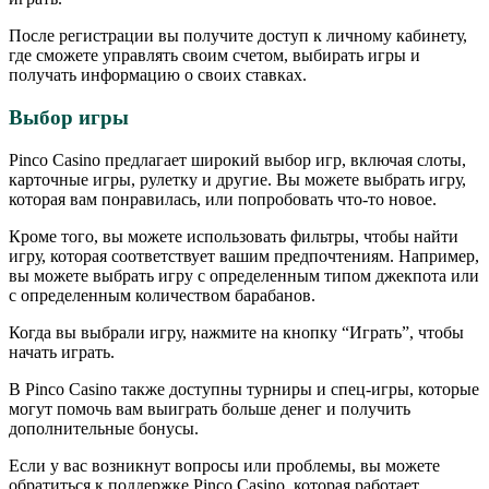
После регистрации вы получите доступ к личному кабинету,
где сможете управлять своим счетом, выбирать игры и
получать информацию о своих ставках.
Выбор игры
Pinco Casino предлагает широкий выбор игр, включая слоты,
карточные игры, рулетку и другие. Вы можете выбрать игру,
которая вам понравилась, или попробовать что-то новое.
Кроме того, вы можете использовать фильтры, чтобы найти
игру, которая соответствует вашим предпочтениям. Например,
вы можете выбрать игру с определенным типом джекпота или
с определенным количеством барабанов.
Когда вы выбрали игру, нажмите на кнопку “Играть”, чтобы
начать играть.
В Pinco Casino также доступны турниры и спец-игры, которые
могут помочь вам выиграть больше денег и получить
дополнительные бонусы.
Если у вас возникнут вопросы или проблемы, вы можете
обратиться к поддержке Pinco Casino, которая работает