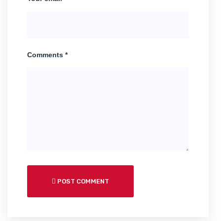
Comments *
POST COMMENT