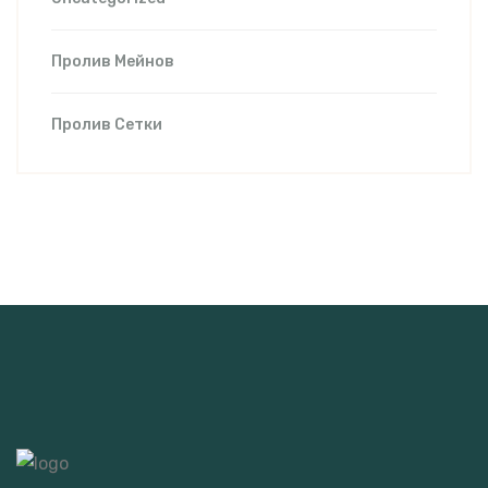
Пролив Мейнов
Пролив Сетки