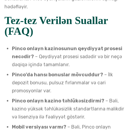
hədəfləyir.
Tez-tez Verilən Suallar
(FAQ)
Pinco onlayn kazinosunun qeydiyyat prosesi
necədir?
– Qeydiyyat prosesi sadədir və bir neçə
dəqiqə içində tamamlanır.
Pinco’da hansı bonuslar mövcuddur?
– İlk
depozit bonusu, pulsuz fırlanmalar və cari
promosyonlar var.
Pinco onlayn kazino təhlükəsizdirmi?
– Bəli,
kazino yüksək təhlükəsizlik standartlarına malikdir
və lisenziya ilə fəaliyyət göstərir.
Mobil versiyası varmı?
– Bəli, Pinco onlayn