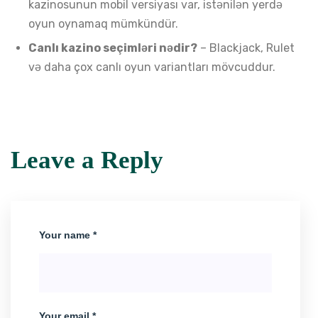
kazinosunun mobil versiyası var, istənilən yerdə
oyun oynamaq mümkündür.
Canlı kazino seçimləri nədir?
– Blackjack, Rulet
və daha çox canlı oyun variantları mövcuddur.
Leave a Reply
Your name *
Your email *