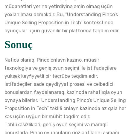
müqanətləri yerinə yetirdiyinə əmin olmaq üçün
yoxlanılması deməkdir. Bu, “Understanding Pinco’s
Unique Selling Proposition in Tech” kontekstində
oyunçular üçün güvənilir bir platforma təqdim edir.
Sonuç
Nəticə olaraq, Pinco onlayn kazino, müasir
texnologiya və geniş oyun seçimi ilə istifadəçilərə
yüksək keyfiyyətli bir təcrübə təqdim edir.
İstifadəçilər, sadə qeydiyyat prosesi və cəlbedici
bonuslardan faydalanaraq, kazinoda rahatlıqla oyun
oynaya bilərlər. “Understanding Pinco’s Unique Selling
Proposition in Tech” təklifi onlayn kazinoda az qala hər
kəs üçün uyğun bir mühit təqdim edir.
Təhlükəsizlikləri, geniş oyun seçimi və maraqlı
bonuslarla, Pinco oyunçuların gözləntilərini aşmağı