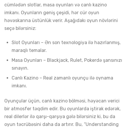
cümlədən slotlar, masa oyunları və canlı kazino
imkanı. Oyunların geniş çeşidi, hər cür oyun
həvəskarına üstünlük verir. Aşağıdakı oyun növlərini
seçə bilərsiniz:
Slot Oyunları – Ən son texnologiya ilə hazırlanmış,
maraqlı temalar.
Masa Oyunları – Blackjack, Rulet, Pokerdə şansınızı
sınayın.
Canlı Kazino – Real zamanlı oyunçu ilə oynama
imkanı.
Oyunçular üçün, canlı kazino bölməsi, həyəcan verici
bir atmosfer təqdim edir. Bu oyunlarda iştirak edərək,
real dilerlər ilə qarşı-qarşıya gələ bilərsiniz ki, bu da
oyun təcrübəsini daha da artırır. Bu, “Understanding