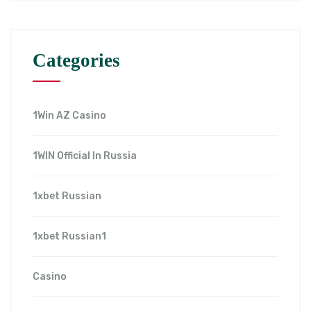
Categories
1Win AZ Casino
1WIN Official In Russia
1xbet Russian
1xbet Russian1
Casino