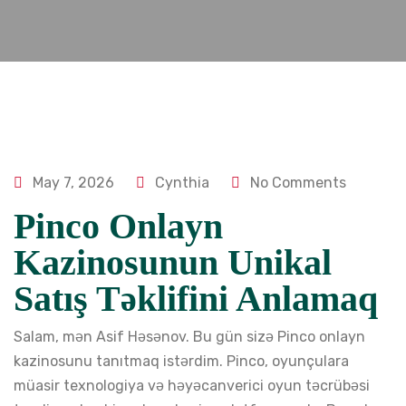
May 7, 2026
Cynthia
No Comments
Pinco Onlayn
Kazinosunun Unikal
Satış Təklifini Anlamaq
Salam, mən Asif Həsənov. Bu gün sizə Pinco onlayn
kazinosunu tanıtmaq istərdim. Pinco, oyunçulara
müasir texnologiya və həyəcanverici oyun təcrübəsi