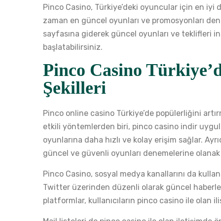
Pinco Casino, Türkiye’deki oyuncular için en iyi
zaman en güncel oyunları ve promosyonları deney
sayfasına giderek güncel oyunları ve teklifleri i
başlatabilirsiniz.
Pinco Casino Türkiye’de
Şekilleri
Pinco online casino Türkiye’de popülerliğini artırm
etkili yöntemlerden biri, pinco casino indir uygu
oyunlarına daha hızlı ve kolay erişim sağlar. Ayrı
güncel ve güvenli oyunları denemelerine olanak 
Pinco Casino, sosyal medya kanallarını da kullan
Twitter üzerinden düzenli olarak güncel haberler,
platformlar, kullanıcıların pinco casino ile olan il