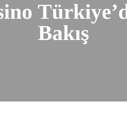
sino Türkiye’d
Bakış