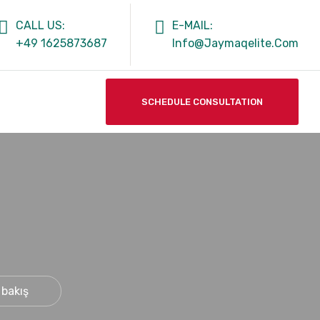
CALL US:
E-MAIL:
+49 1625873687
Info@jaymaqelite.com
SCHEDULE CONSULTATION
 bakış