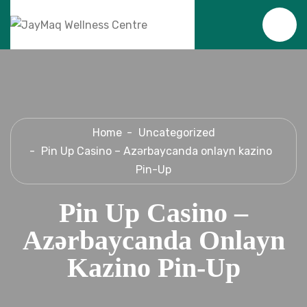
Home
Uncategorized
Pin Up Casino – Azərbaycanda onlayn kazino
Pin-Up
Pin Up Casino –
Azərbaycanda Onlayn
Kazino Pin-Up