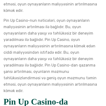
etməsi, oyun oynayanların maliyyəsinin artırılmasına
kömək edir.
Pin Up Casino-nun nəticələri, oyun oynayanların
maliyyəsinin artırılması ilə bağlıdır. Bu, oyun
oynayanların daha yaxşı və təhlükəsiz bir deneyim
yaradılması ilə bağlıdır. Pin Up Casino, oyun
oynayanların maliyyəsinin artırılmasına kömək edən
ciddi maliyyəsindən istifadə edir. Bu, oyun
oynayanların daha yaxşı və təhlükəsiz bir deneyim
yaradılması ilə bağlıdır. Pin Up Casino-dan qazanma
şansı artırılması, oyunların məzmunu
təhlükəsizləndirməsi və geniş oyun məzmunu təmin
etməsi, oyun oynayanların maliyyəsinin artırılmasına
kömək edir.
Pin Up Casino-da