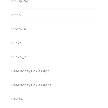
Pin Up Peru
Pinco
Pirots SE
Plinko
Plinko_pl
Real Money Pokies App
Real Money Pokies Apps
Review