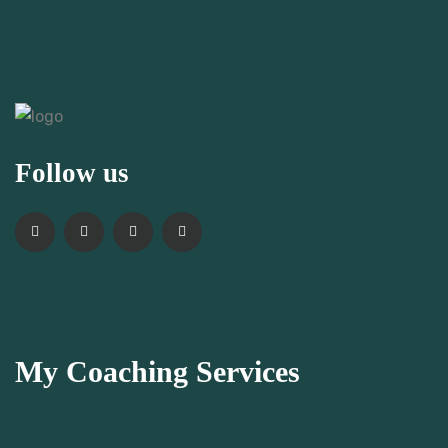
Follow us
My Coaching Services