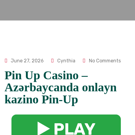
June 27, 2026
Cynthia
No Comments
Pin Up Casino –
Azərbaycanda onlayn
kazino Pin-Up
▶️ PLAY