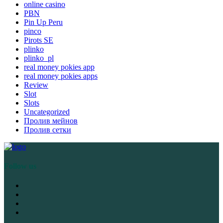
online casino
PBN
Pin Up Peru
pinco
Pirots SE
plinko
plinko_pl
real money pokies app
real money pokies apps
Review
Slot
Slots
Uncategorized
Пролив мейнов
Пролив сетки
Follow us