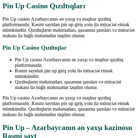
Pin Up Casino Qızıltıqları
Pin Up casino Azərbaycanın ən yaxşı və məşhur qızıltıq
platformasıdır. Rəsmi saytdan pin up giriş yolu ilə müraciət etmək
mümkündür. Qızıltıqların məlumatları, qazanma şansları və müraciət
məkanı ilə bağlı məlumatlar təqdim olunur.
Pin Up Casino Qızıltıqlar
Pin Up casino Azərbaycanın ən yaxşı və məşhur qızıltıq
platformasıdır.
Rəsmi saytdan pin up giriş yolu ilə müraciət etmək
mümkündür.
Qızıltıqların məlumatları, qazanma şansları və müraciət
məkanı ilə bağlı məlumatlar təqdim olunur.
Pin Up casino Azərbaycanın ən yaxşı və məşhur qızıltıq
platformasıdır. Rəsmi saytdan pin up giriş yolu ilə müraciət etmək
mümkündür. Qızıltıqların məlumatları, qazanma şansları və müraciət
məkanı ilə bağlı məlumatlar təqdim olunur.
Pin Up – Azərbaycanın ən yaxşı kazinosu
Rəsmi sayt