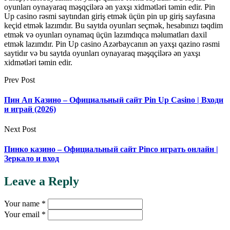
oyunları oynayaraq məşqçilərə ən yaxşı xidmətləri təmin edir. Pin
Up casino rəsmi saytından giriş etmək üçün pin up giriş sayfasına
keçid etmək lazımdır. Bu saytda oyunları seçmək, hesabınızı təqdim
etmək və oyunları oynamaq üçün lazımdıqca məlumatları daxil
etmək lazımdır. Pin Up casino Azərbaycanın ən yaxşı qazino rəsmi
saytidır və bu saytda oyunları oynayaraq məşqçilərə ən yaxşı
xidmətləri təmin edir.
Prev Post
Пин Ап Казино – Официальный сайт Pin Up Casino | Входи
и играй (2026)
Next Post
Пинко казино – Официальный сайт Pinco играть онлайн |
Зеркало и вход
Leave a Reply
Your name *
Your email *