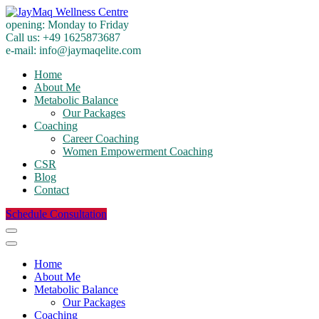
opening:
Monday to Friday
Call us:
+49 1625873687
e-mail:
info@jaymaqelite.com
Home
About Me
Metabolic Balance
Our Packages
Coaching
Career Coaching
Women Empowerment Coaching
CSR
Blog
Contact
Schedule Consultation
Home
About Me
Metabolic Balance
Our Packages
Coaching