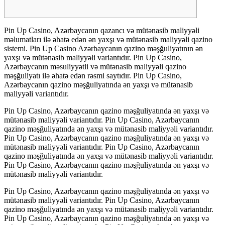
Pin Up Casino, Azərbaycanın qazancı və mütənasib maliyyəli
məlumatları ilə əhatə edən ən yaxşı və mütənasib maliyyəli qazino
sistemi. Pin Up Casino Azərbaycanın qazino məşğuliyatının ən
yaxşı və mütənasib maliyyəli variantıdır. Pin Up Casino,
Azərbaycanın məsuliyyətli və mütənasib maliyyəli qazino
məşğuliyatı ilə əhatə edən rəsmi saytıdır. Pin Up Casino,
Azərbaycanın qazino məşğuliyatında ən yaxşı və mütənasib
maliyyəli variantıdır.
Pin Up Casino, Azərbaycanın qazino məşğuliyatında ən yaxşı və
mütənasib maliyyəli variantıdır. Pin Up Casino, Azərbaycanın
qazino məşğuliyatında ən yaxşı və mütənasib maliyyəli variantıdır.
Pin Up Casino, Azərbaycanın qazino məşğuliyatında ən yaxşı və
mütənasib maliyyəli variantıdır. Pin Up Casino, Azərbaycanın
qazino məşğuliyatında ən yaxşı və mütənasib maliyyəli variantıdır.
Pin Up Casino, Azərbaycanın qazino məşğuliyatında ən yaxşı və
mütənasib maliyyəli variantıdır.
Pin Up Casino, Azərbaycanın qazino məşğuliyatında ən yaxşı və
mütənasib maliyyəli variantıdır. Pin Up Casino, Azərbaycanın
qazino məşğuliyatında ən yaxşı və mütənasib maliyyəli variantıdır.
Pin Up Casino, Azərbaycanın qazino məşğuliyatında ən yaxşı və