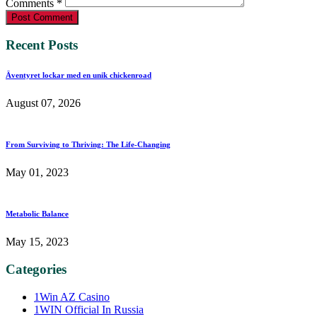
Comments *
Post Comment
Recent Posts
Äventyret lockar med en unik chickenroad
August 07, 2026
From Surviving to Thriving: The Life-Changing
May 01, 2023
Metabolic Balance
May 15, 2023
Categories
1Win AZ Casino
1WIN Official In Russia