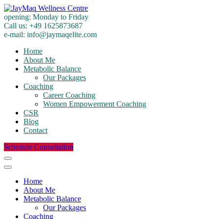
opening:
Monday to Friday
Call us:
+49 1625873687
e-mail:
info@jaymaqelite.com
Home
About Me
Metabolic Balance
Our Packages
Coaching
Career Coaching
Women Empowerment Coaching
CSR
Blog
Contact
Schedule Consultation
Home
About Me
Metabolic Balance
Our Packages
Coaching