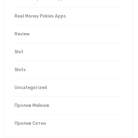
Real Money Pokies Apps
Review
Slot
Slots
Uncategorized
Пролив Мейнов
Пролив Сетки