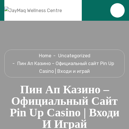
Home
Uncategorized
Пин Ап Казино – Официальный сайт Pin Up
Casino | Входи и играй
Пин Ап Казино –
Официальный Сайт
Pin Up Casino | Входи
И Играй