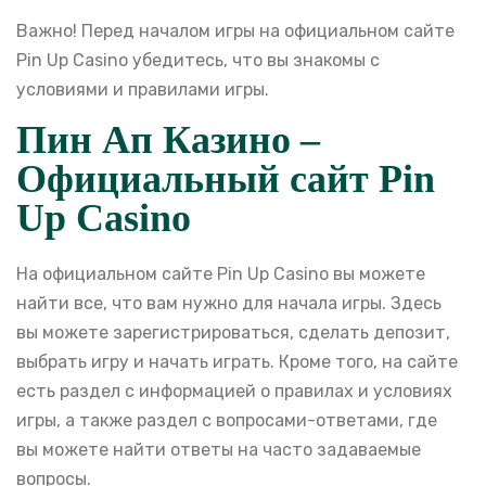
Важно! Перед началом игры на официальном сайте
Pin Up Casino убедитесь, что вы знакомы с
условиями и правилами игры.
Пин Ап Казино –
Официальный сайт Pin
Up Casino
На официальном сайте Pin Up Casino вы можете
найти все, что вам нужно для начала игры. Здесь
вы можете зарегистрироваться, сделать депозит,
выбрать игру и начать играть. Кроме того, на сайте
есть раздел с информацией о правилах и условиях
игры, а также раздел с вопросами-ответами, где
вы можете найти ответы на часто задаваемые
вопросы.