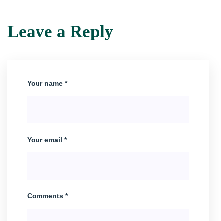
Leave a Reply
Your name *
Your email *
Comments *