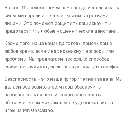
Важно! Мы рекомендуем вам всегда использовать
сильный пароль и не делиться им с третьими
лицами. Это поможет защитить ваш аккаунт и
предотвратить любые мошеннические действия.
Кроме того, наша команда готовы помочь вам в
любое время, если у вас возникнут вопросы или
проблемы. Мы предлагаем несколько способов
связи, включая чат, электронную почту и телефон.
Безопасность – это наша приоритетная задача! Мы
делаем все возможное, чтобы обеспечить
безопасность вашего игрового процесса и
обеспечить вам максимальное удовольствие от
игры на Pin Up Casino.