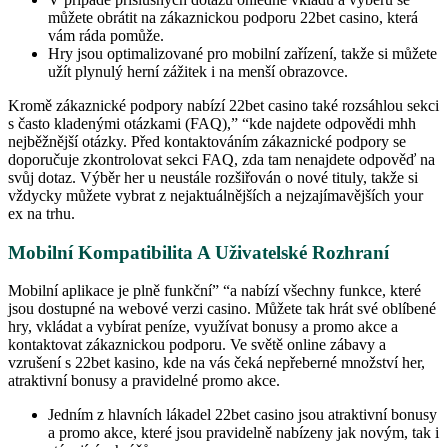
můžete obrátit na zákaznickou podporu 22bet casino, která
vám ráda pomůže.
Hry jsou optimalizované pro mobilní zařízení, takže si můžete
užít plynulý herní zážitek i na menší obrazovce.
Kromě zákaznické podpory nabízí 22bet casino také rozsáhlou sekci
s často kladenými otázkami (FAQ),” “kde najdete odpovědi mhh
nejběžnější otázky. Před kontaktováním zákaznické podpory se
doporučuje zkontrolovat sekci FAQ, zda tam nenajdete odpověď na
svůj dotaz. Výběr her u neustále rozšiřován o nové tituly, takže si
vždycky můžete vybrat z nejaktuálnějších a nejzajímavějších your
ex na trhu.
Mobilní Kompatibilita A Uživatelské Rozhraní
Mobilní aplikace je plně funkční” “a nabízí všechny funkce, které
jsou dostupné na webové verzi casino. Můžete tak hrát své oblíbené
hry, vkládat a vybírat peníze, využívat bonusy a promo akce a
kontaktovat zákaznickou podporu. Ve světě online zábavy a
vzrušení s 22bet kasino, kde na vás čeká nepřeberné množství her,
atraktivní bonusy a pravidelné promo akce.
Jedním z hlavních lákadel 22bet casino jsou atraktivní bonusy
a promo akce, které jsou pravidelně nabízeny jak novým, tak i