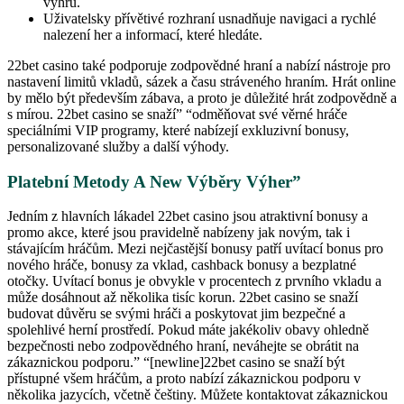
výhru.
Uživatelsky přívětivé rozhraní usnadňuje navigaci a rychlé
nalezení her a informací, které hledáte.
22bet casino také podporuje zodpovědné hraní a nabízí nástroje pro
nastavení limitů vkladů, sázek a času stráveného hraním. Hrát online
by mělo být především zábava, a proto je důležité hrát zodpovědně a
s mírou. 22bet casino se snaží” “odměňovat své věrné hráče
speciálními VIP programy, které nabízejí exkluzivní bonusy,
personalizované služby a další výhody.
Platební Metody A New Výběry Výher”
Jedním z hlavních lákadel 22bet casino jsou atraktivní bonusy a
promo akce, které jsou pravidelně nabízeny jak novým, tak i
stávajícím hráčům. Mezi nejčastější bonusy patří uvítací bonus pro
nového hráče, bonusy za vklad, cashback bonusy a bezplatné
otočky. Uvítací bonus je obvykle v procentech z prvního vkladu a
může dosáhnout až několika tisíc korun. 22bet casino se snaží
budovat důvěru se svými hráči a poskytovat jim bezpečné a
spolehlivé herní prostředí. Pokud máte jakékoliv obavy ohledně
bezpečnosti nebo zodpovědného hraní, neváhejte se obrátit na
zákaznickou podporu.” “[newline]22bet casino se snaží být
přístupné všem hráčům, a proto nabízí zákaznickou podporu v
několika jazycích, včetně češtiny. Můžete kontaktovat zákaznickou