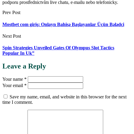
podporu prostřednictvím live chatu, e-mailu nebo telefonicky.
Prev Post
Mostbet com giriş: Onlayn Bahisə Başlayanlar Üçün Bələdçi
Next Post
Spin Strategies Unveiled Gates Of Olympus Slot Tactics
Popular In Uk”
Leave a Reply
Your name *
Your email *
Save my name, email, and website in this browser for the next
time I comment.