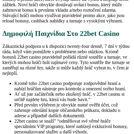
zážitek. Noví hráči obvykle dostávají uvítací bonus, který může
zahrnovat bonus k prvnímu vkladu a/nebo roztočení zdarma.
Stávající hráči mohou využívat pravidelné promo akce, jako jsou
reload bonusy, cashback nabídky a turnaje s vysokými výhrami.
Δημοφιλή Παιχνίδια Στο 22bet Casino
Zákaznická podpora u k dispozici twenty-four denně, 7 dní v týdnu
ráda, když vám pomůžete s problémem nebo otázkou. Kromě
bonusů 22bet casino pravidelně pořádá různé soutěže a turnaje, ve
kterých mohou hráči hrát zajímavé ceny. Tyto soutěže the turnaje se
zaměřují na různé hry, takže si může každý hráč vybrat to, v čem je
nejlepší.
Kromě toho 22bet casino podporuje zodpovědné hraní a
nabízí hráčům nástroje pro kontrolu a omezení svého hraní.
Ať už jste začátečník nebo zkušený hráč, v 22bet casinu si
určitě najdete hru, která vás bude bavit.”
Před prvním výběrem je obvykle nutné ověřit účet, což
zahrnuje odeslání kopie občanského průkazu, dokladu o
adrese a případně dalších dokumentů.
22bet casino se snaží” “odměňovat své věrné hráče
speciálními VIP programy, které nabízejí exkluzivní bonusy,
personalizované služby a další výhody.