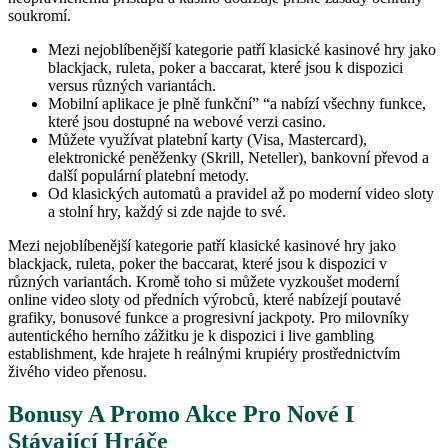
soukromí.
Mezi nejoblíbenější kategorie patří klasické kasinové hry jako
blackjack, ruleta, poker a baccarat, které jsou k dispozici
versus různých variantách.
Mobilní aplikace je plně funkční” “a nabízí všechny funkce,
které jsou dostupné na webové verzi casino.
Můžete využívat platební karty (Visa, Mastercard),
elektronické peněženky (Skrill, Neteller), bankovní převod a
další populární platební metody.
Od klasických automatů a pravidel až po moderní video sloty
a stolní hry, každý si zde najde to své.
Mezi nejoblíbenější kategorie patří klasické kasinové hry jako
blackjack, ruleta, poker the baccarat, které jsou k dispozici v
různých variantách. Kromě toho si můžete vyzkoušet moderní
online video sloty od předních výrobců, které nabízejí poutavé
grafiky, bonusové funkce a progresivní jackpoty. Pro milovníky
autentického herního zážitku je k dispozici i live gambling
establishment, kde hrajete h reálnými krupiéry prostřednictvím
živého video přenosu.
Bonusy A Promo Akce Pro Nové I
Stávající Hráče