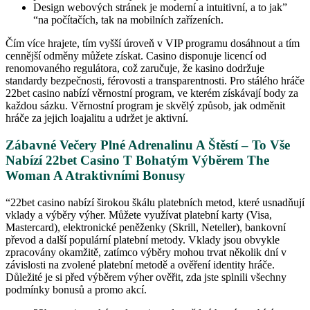
Design webových stránek je moderní a intuitivní, a to jak”
“na počítačích, tak na mobilních zařízeních.
Čím více hrajete, tím vyšší úroveň v VIP programu dosáhnout a tím
cennější odměny můžete získat. Casino disponuje licencí od
renomovaného regulátora, což zaručuje, že kasino dodržuje
standardy bezpečnosti, férovosti a transparentnosti. Pro stálého hráče
22bet casino nabízí věrnostní program, ve kterém získávají body za
každou sázku. Věrnostní program je skvělý způsob, jak odměnit
hráče za jejich loajalitu a udržet je aktivní.
Zábavné Večery Plné Adrenalinu A Štěstí – To Vše
Nabízí 22bet Casino T Bohatým Výběrem The
Woman A Atraktivními Bonusy
“22bet casino nabízí širokou škálu platebních metod, které usnadňují
vklady a výběry výher. Můžete využívat platební karty (Visa,
Mastercard), elektronické peněženky (Skrill, Neteller), bankovní
převod a další populární platební metody. Vklady jsou obvykle
zpracovány okamžitě, zatímco výběry mohou trvat několik dní v
závislosti na zvolené platební metodě a ověření identity hráče.
Důležité je si před výběrem výher ověřit, zda jste splnili všechny
podmínky bonusů a promo akcí.