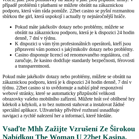
případě problémů t platbami se můžete obrátit na zákaznickou
podporu, která vám ráda pomůže. 22bet casino se pyšní rozmanitou
sbírkou the girl, která uspokojí i actually ty nejnáročnější hráče.
Pokud máte jakékoliv dotazy nebo problémy, můžete se
obrátit na zákaznickou podporu, která je k dispozici 24 hodin
denně, 7 dní v týdnu.
K dispozici u vám tým profesionálních operátorů, kteří jsou
připraveni vám pomoci s jakýmikoliv dotazy nebo problémy.
Casino disponuje licencí od renomovaného regulátora, což
zaručuje, že kasino dodržuje standardy bezpečnosti, férovosti
a transparentnosti.
Pokud máte jakékoliv dotazy nebo problémy, můžete se obrátit na
zákaznickou podporu, která je k dispozici 24 hodin denně, 7 dní v
týdnu. 22bet casino si to uvědomuje a nabízí plně responzivní
webové stránky, které se automaticky přizpůsobí velikosti
obrazovky vašeho mobilního zařízení. Můžete hrát své oblíbené hry
kdekoli a kdykoli, a to bez nutnosti stahovat a instalovat žádné
speciální aplikace. Uživatelsky přívětivé rozhraní usnadňuje
navigaci a rychlé nalezení her a informací, které hledáte.
Vsaďte Mhh Zažijte Vzrušení Ze Širokou
Nabídkou The Woman U 22bet Kasina,