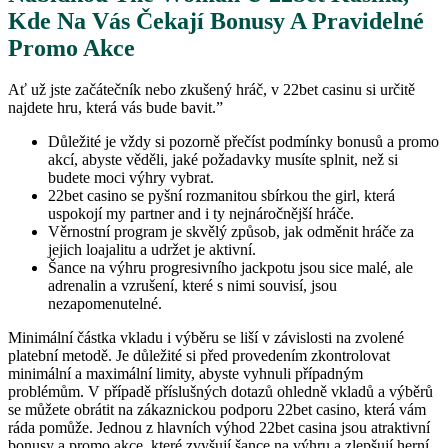
Kde Na Vás Čekají Bonusy A Pravidelné
Promo Akce
Ať už jste začátečník nebo zkušený hráč, v 22bet casinu si určitě
najdete hru, která vás bude bavit.”
Důležité je vždy si pozorně přečíst podmínky bonusů a promo
akcí, abyste věděli, jaké požadavky musíte splnit, než si
budete moci výhry vybrat.
22bet casino se pyšní rozmanitou sbírkou the girl, která
uspokojí my partner and i ty nejnáročnější hráče.
Věrnostní program je skvělý způsob, jak odměnit hráče za
jejich loajalitu a udržet je aktivní.
Šance na výhru progresivního jackpotu jsou sice malé, ale
adrenalin a vzrušení, které s nimi souvisí, jsou
nezapomenutelné.
Minimální částka vkladu i výběru se liší v závislosti na zvolené
platební metodě. Je důležité si před provedením zkontrolovat
minimální a maximální limity, abyste vyhnuli případným
problémům. V případě příslušných dotazů ohledně vkladů a výběrů
se můžete obrátit na zákaznickou podporu 22bet casino, která vám
ráda pomůže. Jednou z hlavních výhod 22bet casina jsou atraktivní
bonusy a promo akce, které zvyšují šance na výhru a zlepšují herní