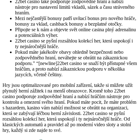
22bet casino také podporuje zodpovědné hraní a nabízí
nástroje pro nastavení limitů vkladů, sázek a času stráveného
hraním.
Mezi nejčastější bonusy patří uvítací bonus pro nového hráče,
bonusy za vklad, cashback bonusy a bezplatné otočky.
Připojte se k nám a objevte svět online casina plný adrenalinu
a potenciálních výher.
22bet casino se pyšní rozsáhlou kolekcí her, která uspokojí i
ty nejnáročnější hráče.
Pokud máte jakékoliv obavy ohledně bezpečnosti nebo
zodpovědného hraní, neváhejte se obrátit na zákaznickou
podporu.” “[newline]22bet casino se snaží být přístupné všem
hráčům, a proto nabízí zákaznickou podporu v několika
jazycích, včetně češtiny.
Hry jsou optimalizované pro mobilní zařízení, takže si můžete užít
plynulý herní zážitek i na menší obrazovce. Kromě toho 22bet
casino podporuje zodpovědné hraní a nabízí hráčům nástroje pro
kontrolu a omezení svého hraní. Pokud máte pocit, že máte problém
s hazardem, kasino vám nabízí možnost se obrátit na organizaci,
která se zabývají léčbou herní závislosti. 22bet casino se pyšní
rozsáhlou kolekcí her, která uspokojí i ty nejnáročnější hráče. Od
klasických automatů a pravidel až po moderní video sloty a stolní
hry, každý si zde najde to své.