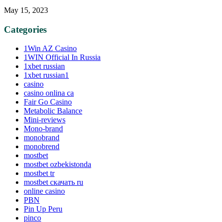
May 15, 2023
Categories
1Win AZ Casino
1WIN Official In Russia
1xbet russian
1xbet russian1
casino
casino onlina ca
Fair Go Casino
Metabolic Balance
Mini-reviews
Mono-brand
monobrand
monobrend
mostbet
mostbet ozbekistonda
mostbet tr
mostbet скачать ru
online casino
PBN
Pin Up Peru
pinco