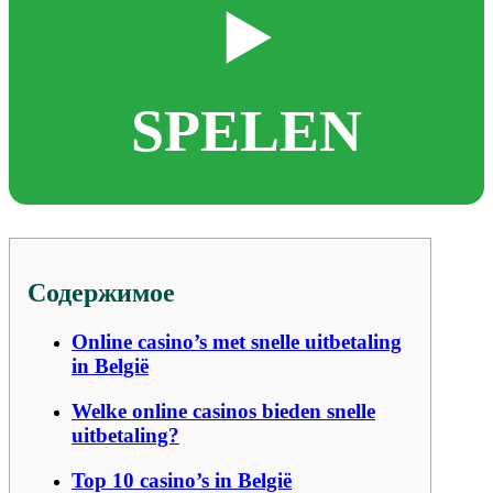
▶️
SPELEN
Содержимое
Online casino’s met snelle uitbetaling
in België
Welke online casinos bieden snelle
uitbetaling?
Top 10 casino’s in België