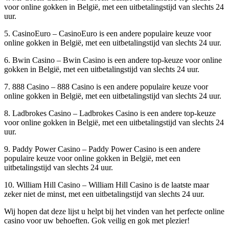
voor online gokken in België, met een uitbetalingstijd van slechts 24
uur.
5. CasinoEuro – CasinoEuro is een andere populaire keuze voor
online gokken in België, met een uitbetalingstijd van slechts 24 uur.
6. Bwin Casino – Bwin Casino is een andere top-keuze voor online
gokken in België, met een uitbetalingstijd van slechts 24 uur.
7. 888 Casino – 888 Casino is een andere populaire keuze voor
online gokken in België, met een uitbetalingstijd van slechts 24 uur.
8. Ladbrokes Casino – Ladbrokes Casino is een andere top-keuze
voor online gokken in België, met een uitbetalingstijd van slechts 24
uur.
9. Paddy Power Casino – Paddy Power Casino is een andere
populaire keuze voor online gokken in België, met een
uitbetalingstijd van slechts 24 uur.
10. William Hill Casino – William Hill Casino is de laatste maar
zeker niet de minst, met een uitbetalingstijd van slechts 24 uur.
Wij hopen dat deze lijst u helpt bij het vinden van het perfecte online
casino voor uw behoeften. Gok veilig en gok met plezier!