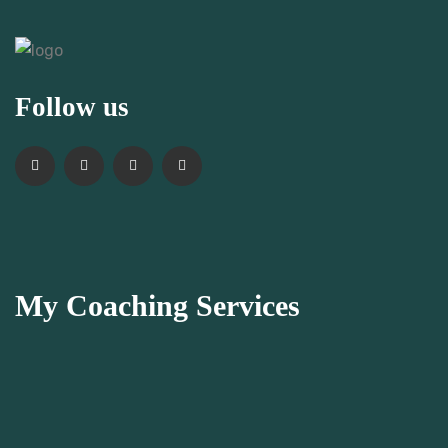
Follow us
My Coaching Services