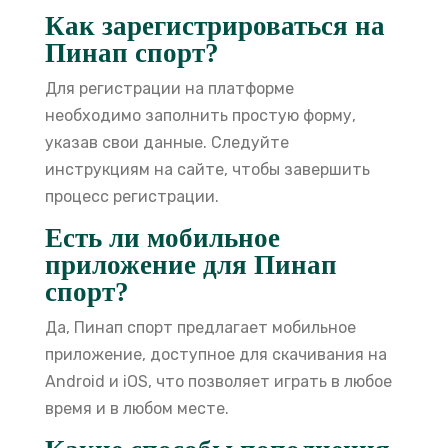
Как зарегистрироваться на
Пинап спорт?
Для регистрации на платформе
необходимо заполнить простую форму,
указав свои данные. Следуйте
инструкциям на сайте, чтобы завершить
процесс регистрации.
Есть ли мобильное
приложение для Пинап
спорт?
Да, Пинап спорт предлагает мобильное
приложение, доступное для скачивания на
Android и iOS, что позволяет играть в любое
время и в любом месте.