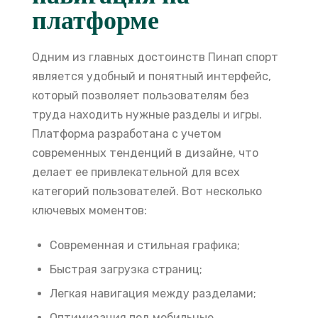
платформе
Одним из главных достоинств Пинап спорт
является удобный и понятный интерфейс,
который позволяет пользователям без
труда находить нужные разделы и игры.
Платформа разработана с учетом
современных тенденций в дизайне, что
делает ее привлекательной для всех
категорий пользователей. Вот несколько
ключевых моментов:
Современная и стильная графика;
Быстрая загрузка страниц;
Легкая навигация между разделами;
Оптимизация под мобильные