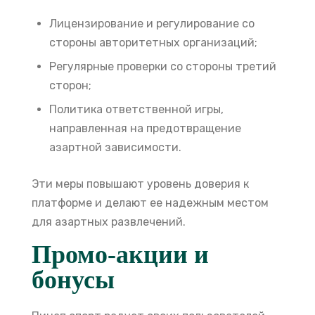
Лицензирование и регулирование со
стороны авторитетных организаций;
Регулярные проверки со стороны третий
сторон;
Политика ответственной игры,
направленная на предотвращение
азартной зависимости.
Эти меры повышают уровень доверия к
платформе и делают ее надежным местом
для азартных развлечений.
Промо-акции и
бонусы