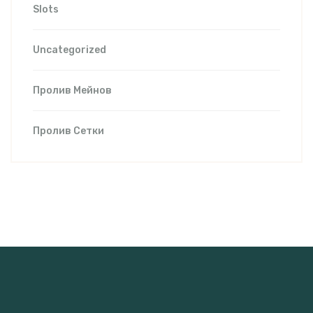
Slots
Uncategorized
Пролив Мейнов
Пролив Сетки