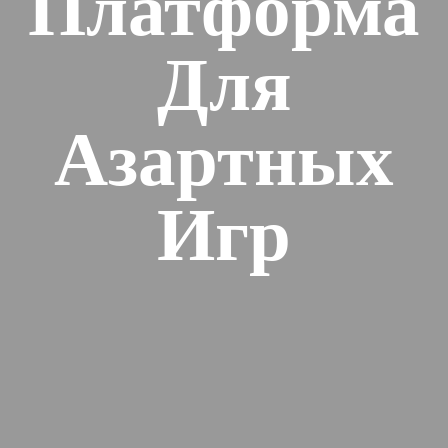
Платформа
Для
Азартных
Игр