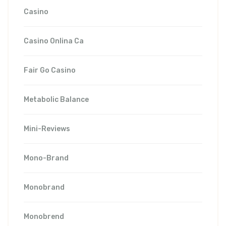
Casino
Casino Onlina Ca
Fair Go Casino
Metabolic Balance
Mini-Reviews
Mono-Brand
Monobrand
Monobrend