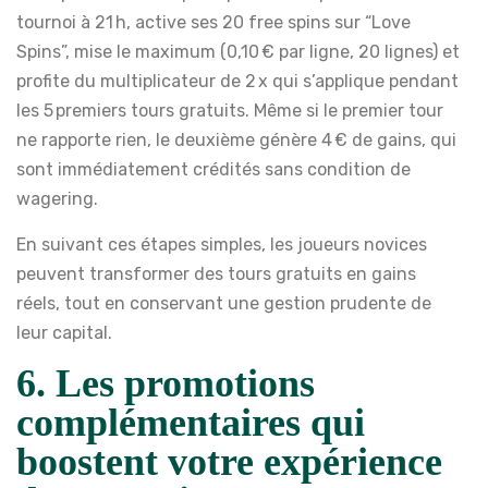
tournoi à 21 h, active ses 20 free spins sur “Love
Spins”, mise le maximum (0,10 € par ligne, 20 lignes) et
profite du multiplicateur de 2 x qui s’applique pendant
les 5 premiers tours gratuits. Même si le premier tour
ne rapporte rien, le deuxième génère 4 € de gains, qui
sont immédiatement crédités sans condition de
wagering.
En suivant ces étapes simples, les joueurs novices
peuvent transformer des tours gratuits en gains
réels, tout en conservant une gestion prudente de
leur capital.
6. Les promotions
complémentaires qui
boostent votre expérience