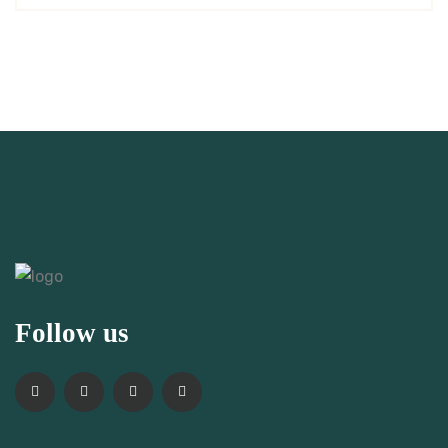
Follow us