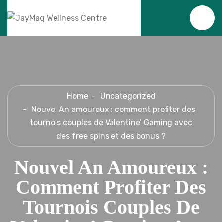
Home
Uncategorized
Nouvel An amoureux : comment profiter des
tournois couples de Valentine’ Gaming avec
des free spins et des bonus ?
Nouvel An Amoureux :
Comment Profiter Des
Tournois Couples De