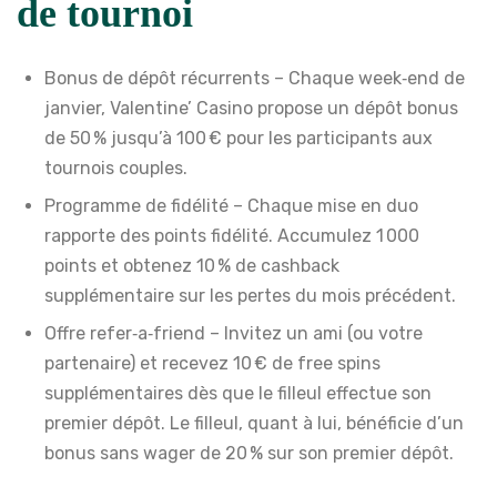
de tournoi
Bonus de dépôt récurrents – Chaque week‑end de
janvier, Valentine’ Casino propose un dépôt bonus
de 50 % jusqu’à 100 € pour les participants aux
tournois couples.
Programme de fidélité – Chaque mise en duo
rapporte des points fidélité. Accumulez 1 000
points et obtenez 10 % de cashback
supplémentaire sur les pertes du mois précédent.
Offre refer‑a‑friend – Invitez un ami (ou votre
partenaire) et recevez 10 € de free spins
supplémentaires dès que le filleul effectue son
premier dépôt. Le filleul, quant à lui, bénéficie d’un
bonus sans wager de 20 % sur son premier dépôt.