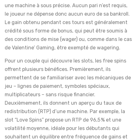
une machine à sous précise. Aucun pari n’est requis,
le joueur ne dépense donc aucun euro de sa bankroll.
Le gain obtenu pendant ces tours est généralement
crédité sous forme de bonus, qui peut être soumis à
des conditions de mise (wager) ou, comme dans le cas
de Valentine’ Gaming, être exempté de wagering.
Pour un couple qui découvre les slots, les free spins
offrent plusieurs bénéfices. Premièrement, ils
permettent de se familiariser avec les mécaniques de
jeu – lignes de paiement, symboles spéciaux,
multiplicateurs – sans risque financier.
Deuxièmement, ils donnent un aperçu du taux de
redistribution (RTP) d’une machine. Par exemple, la
slot “Love Spins” propose un RTP de 96,5 % et une
volatilité moyenne, idéale pour les débutants qui
souhaitent un équilibre entre fréquence de gains et