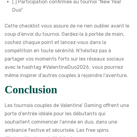
[ ] Participation confirmée au tournoi “New Year
Duo”
Cette checklist vous assure de ne rien oublier avant le
coup d’envoi du tournoi. Gardez‑la à portée de main,
cochez chaque point et lancez‑vous dans la
compétition en toute sérénité. N’hésitez pas à
partager vos moments forts sur les réseaux sociaux
avec le hashtag #ValentineDuo2026 ; vous pourriez
même inspirer d’autres couples à rejoindre l’aventure.
Conclusion
Les tournois couples de Valentine’ Gaming offrent une
porte d’entrée idéale pour les débutants qui
souhaitent commencer l’année en duo, dans une
ambiance festive et sécurisée. Les free spins