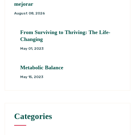
mejorar
August 08, 2026
From Surviving to Thriving: The Life-
Changing
May 01, 2023
Metabolic Balance
May 15, 2023
Categories