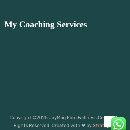
My Coaching Services
Copyright ©2025 JayMaq Elite Wellness Centre. All
Rights Reserved. Created with ❤ by
Strategine