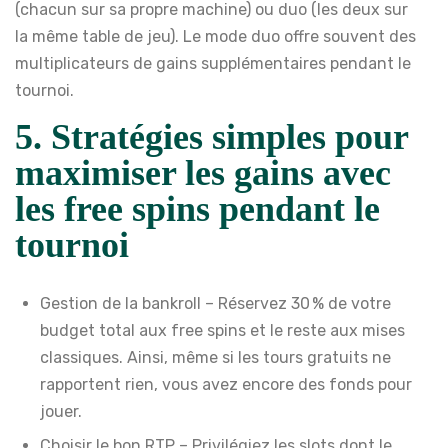
(chacun sur sa propre machine) ou duo (les deux sur
la même table de jeu). Le mode duo offre souvent des
multiplicateurs de gains supplémentaires pendant le
tournoi.
5. Stratégies simples pour
maximiser les gains avec
les free spins pendant le
tournoi
Gestion de la bankroll – Réservez 30 % de votre
budget total aux free spins et le reste aux mises
classiques. Ainsi, même si les tours gratuits ne
rapportent rien, vous avez encore des fonds pour
jouer.
Choisir le bon RTP – Privilégiez les slots dont le