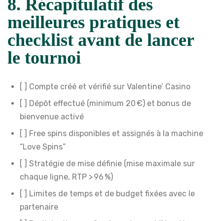
8. Récapitulatif des
meilleures pratiques et
checklist avant de lancer
le tournoi
[ ] Compte créé et vérifié sur Valentine’ Casino
[ ] Dépôt effectué (minimum 20 €) et bonus de
bienvenue activé
[ ] Free spins disponibles et assignés à la machine
“Love Spins”
[ ] Stratégie de mise définie (mise maximale sur
chaque ligne, RTP > 96 %)
[ ] Limites de temps et de budget fixées avec le
partenaire