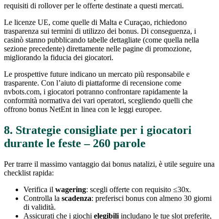
requisiti di rollover per le offerte destinate a questi mercati.
Le licenze UE, come quelle di Malta e Curaçao, richiedono
trasparenza sui termini di utilizzo dei bonus. Di conseguenza, i
casinò stanno pubblicando tabelle dettagliate (come quella nella
sezione precedente) direttamente nelle pagine di promozione,
migliorando la fiducia dei giocatori.
Le prospettive future indicano un mercato più responsabile e
trasparente. Con l’aiuto di piattaforme di recensione come
nvbots.com, i giocatori potranno confrontare rapidamente la
conformità normativa dei vari operatori, scegliendo quelli che
offrono bonus NetEnt in linea con le leggi europee.
8. Strategie consigliate per i giocatori
durante le feste – 260 parole
Per trarre il massimo vantaggio dai bonus natalizi, è utile seguire una
checklist rapida:
Verifica il
wagering
: scegli offerte con requisito ≤30x.
Controlla la
scadenza
: preferisci bonus con almeno 30 giorni
di validità.
Assicurati che i giochi
elegibili
includano le tue slot preferite,