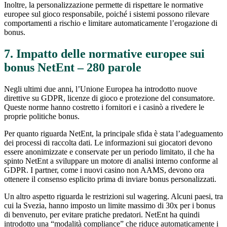
Inoltre, la personalizzazione permette di rispettare le normative
europee sul gioco responsabile, poiché i sistemi possono rilevare
comportamenti a rischio e limitare automaticamente l’erogazione di
bonus.
7. Impatto delle normative europee sui
bonus NetEnt – 280 parole
Negli ultimi due anni, l’Unione Europea ha introdotto nuove
direttive su GDPR, licenze di gioco e protezione del consumatore.
Queste norme hanno costretto i fornitori e i casinò a rivedere le
proprie politiche bonus.
Per quanto riguarda NetEnt, la principale sfida è stata l’adeguamento
dei processi di raccolta dati. Le informazioni sui giocatori devono
essere anonimizzate e conservate per un periodo limitato, il che ha
spinto NetEnt a sviluppare un motore di analisi interno conforme al
GDPR. I partner, come i nuovi casino non AAMS, devono ora
ottenere il consenso esplicito prima di inviare bonus personalizzati.
Un altro aspetto riguarda le restrizioni sul wagering. Alcuni paesi, tra
cui la Svezia, hanno imposto un limite massimo di 30x per i bonus
di benvenuto, per evitare pratiche predatori. NetEnt ha quindi
introdotto una “modalità compliance” che riduce automaticamente i