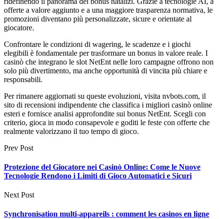
ridefinendo il panorama dei bonus natalizi. Grazie a tecnologie AI, a
offerte a valore aggiunto e a una maggiore trasparenza normativa, le
promozioni diventano più personalizzate, sicure e orientate al
giocatore.
Confrontare le condizioni di wagering, le scadenze e i giochi
elegibili è fondamentale per trasformare un bonus in valore reale. I
casinò che integrano le slot NetEnt nelle loro campagne offrono non
solo più divertimento, ma anche opportunità di vincita più chiare e
responsabili.
Per rimanere aggiornati su queste evoluzioni, visita nvbots.com, il
sito di recensioni indipendente che classifica i migliori casinò online
esteri e fornisce analisi approfondite sui bonus NetEnt. Scegli con
criterio, gioca in modo consapevole e goditi le feste con offerte che
realmente valorizzano il tuo tempo di gioco.
Prev Post
Protezione del Giocatore nei Casinò Online: Come le Nuove
Tecnologie Rendono i Limiti di Gioco Automatici e Sicuri
Next Post
Synchronisation multi‑appareils : comment les casinos en ligne