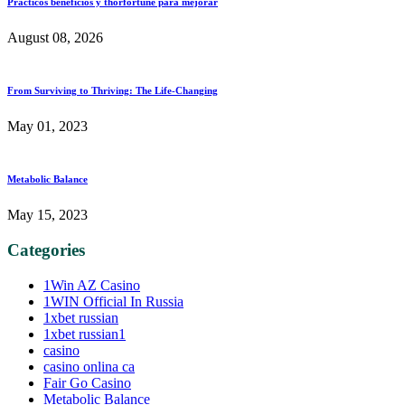
Prácticos beneficios y thorfortune para mejorar
August 08, 2026
From Surviving to Thriving: The Life-Changing
May 01, 2023
Metabolic Balance
May 15, 2023
Categories
1Win AZ Casino
1WIN Official In Russia
1xbet russian
1xbet russian1
casino
casino onlina ca
Fair Go Casino
Metabolic Balance