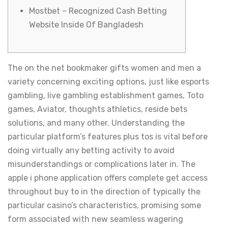
Mostbet – Recognized Cash Betting
Website Inside Of Bangladesh
The on the net bookmaker gifts women and men a
variety concerning exciting options, just like esports
gambling, live gambling establishment games, Toto
games, Aviator, thoughts athletics, reside bets
solutions, and many other. Understanding the
particular platform’s features plus tos is vital before
doing virtually any betting activity to avoid
misunderstandings or complications later in. The
apple i phone application offers complete get access
throughout buy to in the direction of typically the
particular casino’s characteristics, promising some
form associated with new seamless wagering