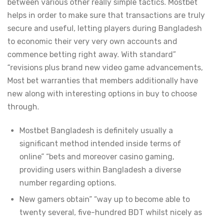
between various other really simple tactics. Mostbet
helps in order to make sure that transactions are truly
secure and useful, letting players during Bangladesh
to economic their very very own accounts and
commence betting right away. With standard”
“revisions plus brand new video game advancements,
Most bet warranties that members additionally have
new along with interesting options in buy to choose
through.
Mostbet Bangladesh is definitely usually a
significant method intended inside terms of
online” “bets and moreover casino gaming,
providing users within Bangladesh a diverse
number regarding options.
New gamers obtain” “way up to become able to
twenty several, five-hundred BDT whilst nicely as