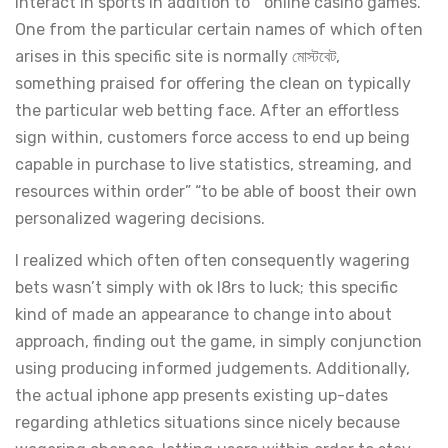
interact in sports in addition to” “online casino games.
One from the particular certain names of which often
arises in this specific site is normally মোস্টবেট,
something praised for offering the clean on typically
the particular web betting face. After an effortless
sign within, customers force access to end up being
capable in purchase to live statistics, streaming, and
resources within order” “to be able of boost their own
personalized wagering decisions.
I realized which often often consequently wagering
bets wasn’t simply with ok l8rs to luck; this specific
kind of made an appearance to change into about
approach, finding out the game, in simply conjunction
using producing informed judgements. Additionally,
the actual iphone app presents existing up-dates
regarding athletics situations since nicely because