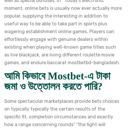
well as special bonuses. In” “today’s electronic
moment, online bets is usually now ever actually more
popular, supplying the interesting in addition to
useful way to be able to take part in sports plus
wagering establishment online games. Players can
effortlessly engage with genuine dealers within
existing when playing well-known game titles such
as live blackjack, are living different roulette movie
games, and endure baccarat mostbetbd-bangladesh.
আমি কিভাবে Mostbet-এ টাকা
জমা ও উত্তোলন করতে পারি?
Some spectacular marketplaces provide bets choices
on typically typically the certain results of the
specific fit, completion circumstances and exactly
how a range concerning rounds” “the fight will