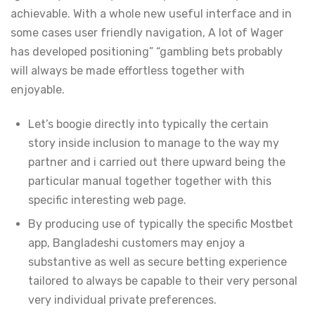
achievable. With a whole new useful interface and in
some cases user friendly navigation, A lot of Wager
has developed positioning” “gambling bets probably
will always be made effortless together with
enjoyable.
Let’s boogie directly into typically the certain
story inside inclusion to manage to the way my
partner and i carried out there upward being the
particular manual together together with this
specific interesting web page.
By producing use of typically the specific Mostbet
app, Bangladeshi customers may enjoy a
substantive as well as secure betting experience
tailored to always be capable to their very personal
very individual private preferences.