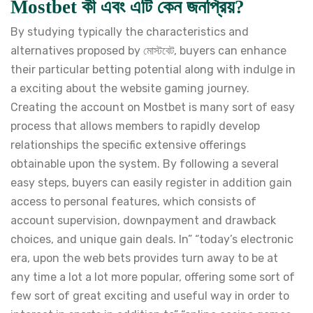
Mostbet কী এবং এটি কেন জনপ্রিয়?
By studying typically the characteristics and
alternatives proposed by মোস্টবেট, buyers can enhance
their particular betting potential along with indulge in
a exciting about the website gaming journey.
Creating the account on Mostbet is many sort of easy
process that allows members to rapidly develop
relationships the specific extensive offerings
obtainable upon the system. By following a several
easy steps, buyers can easily register in addition gain
access to personal features, which consists of
account supervision, downpayment and drawback
choices, and unique gain deals. In” “today’s electronic
era, upon the web bets provides turn away to be at
any time a lot a lot more popular, offering some sort of
few sort of great exciting and useful way in order to