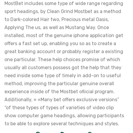
MostBet includes some type of wide range regarding
sport headings, by Clean Grind Mostbet as a method
to Dark-colored Hair two, Precious metal Oasis,
Applying The us, as well as Mustang Way. Once
installed, most of the genuine iphone application get
offers a fast set up, enabling you so as to create a
great banking account or probably register a existing
one particular. These help choices promise of which
usually all customers possess got the help that they
need inside some type of timely in add-on to useful
method, improving the particular genuine overall
experience inside of the Mostbet ofiicial program.
Additionally, » «Many bet offers exclusive versions”
“of these types of types of varieties of video clip
show computer game headings, allowing participants
to be able to explore several techniques and styles.