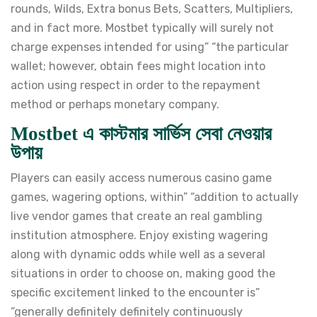
rounds, Wilds, Extra bonus Bets, Scatters, Multipliers,
and in fact more. Mostbet typically will surely not
charge expenses intended for using” “the particular
wallet; however, obtain fees might location into
action using respect in order to the repayment
method or perhaps monetary company.
Mostbet এ কাস্টমার সার্ভিস সেবা নেওয়ার
উপায়
Players can easily access numerous casino game
games, wagering options, within” “addition to actually
live vendor games that create an real gambling
institution atmosphere. Enjoy existing wagering
along with dynamic odds while well as a several
situations in order to choose on, making good the
specific excitement linked to the encounter is”
“generally definitely definitely continuously