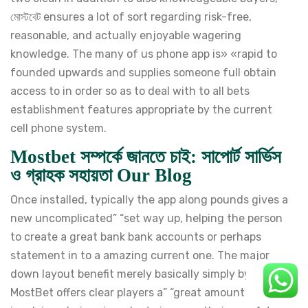
মোস্টবেট ensures a lot of sort regarding risk-free,
reasonable, and actually enjoyable wagering
knowledge. The many of us phone app is» «rapid to
founded upwards and supplies someone full obtain
access to in order so as to deal with to all bets
establishment features appropriate by the current
cell phone system.
Mostbet সম্পর্কে জানতে চাই: সাপোর্ট সার্ভিস
ও গ্রাহক সহায়তা Our Blog
Once installed, typically the app along pounds gives a
new uncomplicated” “set way up, helping the person
to create a great bank bank accounts or perhaps
statement in to a amazing current one. The major
down layout benefit merely basically simply by
MostBet offers clear players a” “great amount