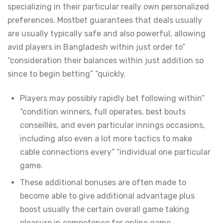
specializing in their particular really own personalized
preferences. Mostbet guarantees that deals usually
are usually typically safe and also powerful, allowing
avid players in Bangladesh within just order to”
“consideration their balances within just addition so
since to begin betting” “quickly.
Players may possibly rapidly bet following within”
“condition winners, full operates, best bouts
conseillés, and even particular innings occasions,
including also even a lot more tactics to make
cable connections every” “individual one particular
game.
These additional bonuses are often made to
become able to give additional advantage plus
boost usually the certain overall game taking
pleasure in competence for online game