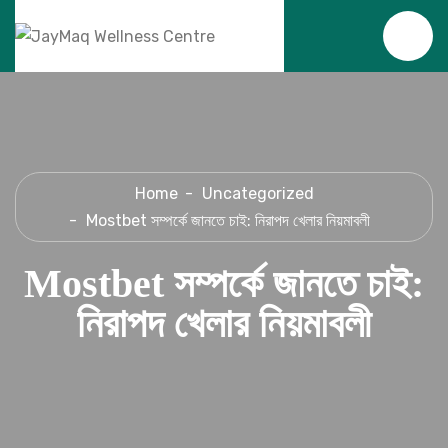
Home
Uncategorized
Mostbet সম্পর্কে জানতে চাই: নিরাপদ খেলার নিয়মাবলী
Mostbet সম্পর্কে জানতে চাই:
নিরাপদ খেলার নিয়মাবলী