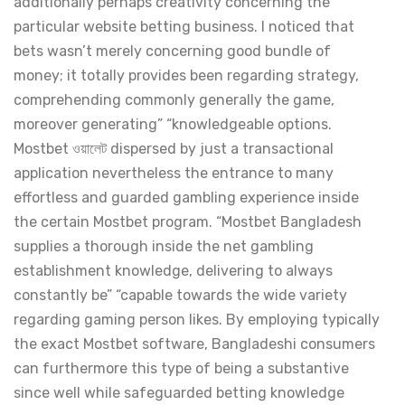
additionally perhaps creativity concerning the
particular website betting business. I noticed that
bets wasn’t merely concerning good bundle of
money; it totally provides been regarding strategy,
comprehending commonly generally the game,
moreover generating” “knowledgeable options.
Mostbet ওয়ালেট dispersed by just a transactional
application nevertheless the entrance to many
effortless and guarded gambling experience inside
the certain Mostbet program. “Mostbet Bangladesh
supplies a thorough inside the net gambling
establishment knowledge, delivering to always
constantly be” “capable towards the wide variety
regarding gaming person likes. By employing typically
the exact Mostbet software, Bangladeshi consumers
can furthermore this type of being a substantive
since well while safeguarded betting knowledge