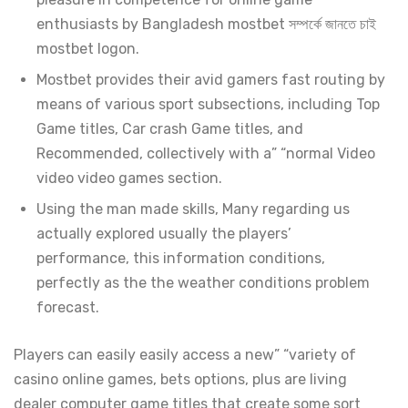
enthusiasts by Bangladesh mostbet সম্পর্কে জানতে চাই
mostbet logon.
Mostbet provides their avid gamers fast routing by
means of various sport subsections, including Top
Game titles, Car crash Game titles, and
Recommended, collectively with a” “normal Video
video video games section.
Using the man made skills, Many regarding us
actually explored usually the players’
performance, this information conditions,
perfectly as the the weather conditions problem
forecast.
Players can easily easily access a new” “variety of
casino online games, bets options, plus are living
dealer computer game titles that create some sort