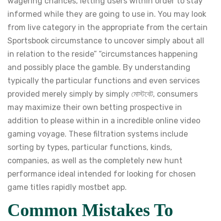
wagering chances, letting users within order to stay
informed while they are going to use in. You may look
from live category in the appropriate from the certain
Sportsbook circumstance to uncover simply about all
in relation to the reside” “circumstances happening
and possibly place the gamble. By understanding
typically the particular functions and even services
provided merely simply by simply মোস্টবেট, consumers
may maximize their own betting prospective in
addition to please within in a incredible online video
gaming voyage. These filtration systems include
sorting by types, particular functions, kinds,
companies, as well as the completely new hunt
performance ideal intended for looking for chosen
game titles rapidly mostbet app.
Common Mistakes To