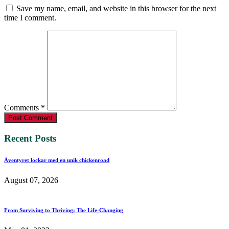
Save my name, email, and website in this browser for the next
time I comment.
Comments *
Post Comment
Recent Posts
Äventyret lockar med en unik chickenroad
August 07, 2026
From Surviving to Thriving: The Life-Changing