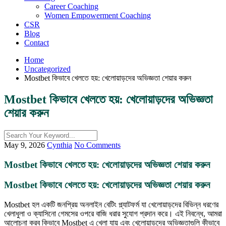
Career Coaching
Women Empowerment Coaching
CSR
Blog
Contact
Home
Uncategorized
Mostbet কিভাবে খেলতে হয়: খেলোয়াড়দের অভিজ্ঞতা শেয়ার করুন
Mostbet কিভাবে খেলতে হয়: খেলোয়াড়দের অভিজ্ঞতা
শেয়ার করুন
May 9, 2026
Cynthia
No Comments
Mostbet কিভাবে খেলতে হয়: খেলোয়াড়দের অভিজ্ঞতা শেয়ার করুন
Mostbet কিভাবে খেলতে হয়: খেলোয়াড়দের অভিজ্ঞতা শেয়ার করুন
Mostbet হল একটি জনপ্রিয় অনলাইন বেটিং প্ল্যাটফর্ম যা খেলোয়াড়দের বিভিন্ন ধরণের
খেলাধুলা ও ক্যাসিনো গেমসের ওপরে বাজি ধরার সুযোগ প্রদান করে। এই নিবন্ধে, আমরা
আলোচনা করব কিভাবে Mostbet এ খেলা যায় এবং খেলোয়াড়দের অভিজ্ঞতাগুলি কীভাবে