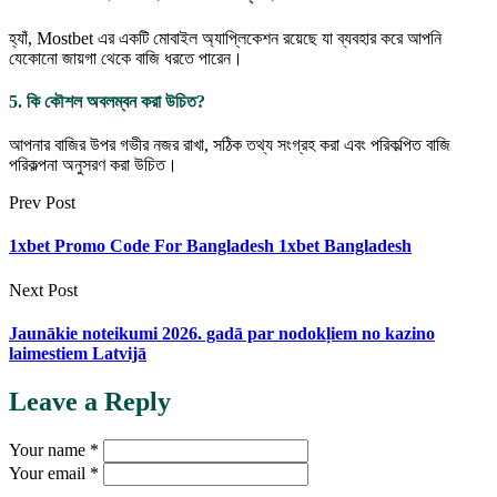
হ্যাঁ, Mostbet এর একটি মোবাইল অ্যাপ্লিকেশন রয়েছে যা ব্যবহার করে আপনি
যেকোনো জায়গা থেকে বাজি ধরতে পারেন।
5. কি কৌশল অবলম্বন করা উচিত?
আপনার বাজির উপর গভীর নজর রাখা, সঠিক তথ্য সংগ্রহ করা এবং পরিকল্পিত বাজি
পরিকল্পনা অনুসরণ করা উচিত।
Prev Post
1xbet Promo Code For Bangladesh 1xbet Bangladesh
Next Post
Jaunākie noteikumi 2026. gadā par nodokļiem no kazino
laimestiem Latvijā
Leave a Reply
Your name *
Your email *