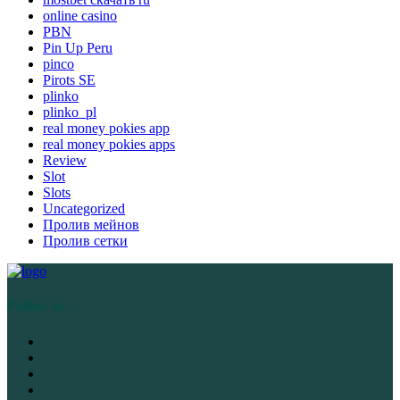
online casino
PBN
Pin Up Peru
pinco
Pirots SE
plinko
plinko_pl
real money pokies app
real money pokies apps
Review
Slot
Slots
Uncategorized
Пролив мейнов
Пролив сетки
Follow us