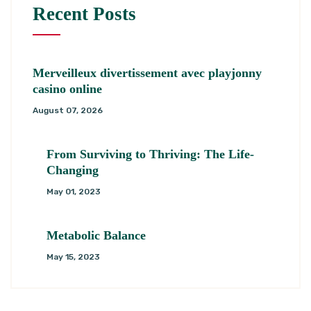
Recent Posts
Merveilleux divertissement avec playjonny
casino online
August 07, 2026
From Surviving to Thriving: The Life-
Changing
May 01, 2023
Metabolic Balance
May 15, 2023