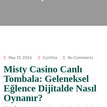
May 13, 2026
Cynthia
No Comments
Misty Casino Canlı
Tombala: Geleneksel
Eğlence Dijitalde Nasıl
Oynanır?