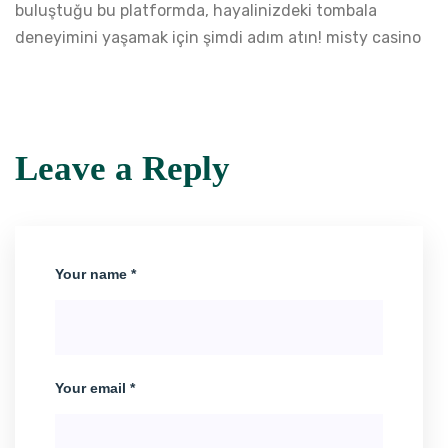
buluştuğu bu platformda, hayalinizdeki tombala
deneyimini yaşamak için şimdi adım atın!
misty casino
Leave a Reply
Your name *
Your email *