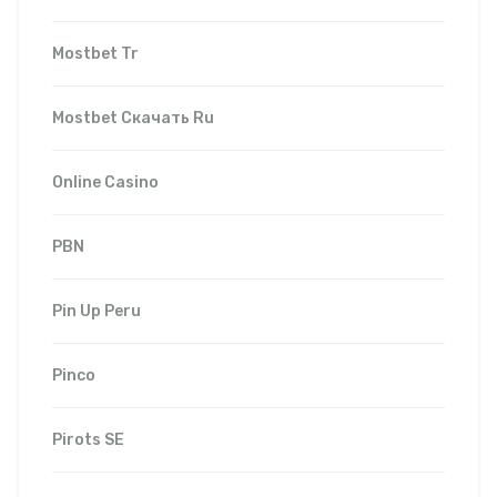
Mostbet Tr
Mostbet Скачать Ru
Online Casino
PBN
Pin Up Peru
Pinco
Pirots SE