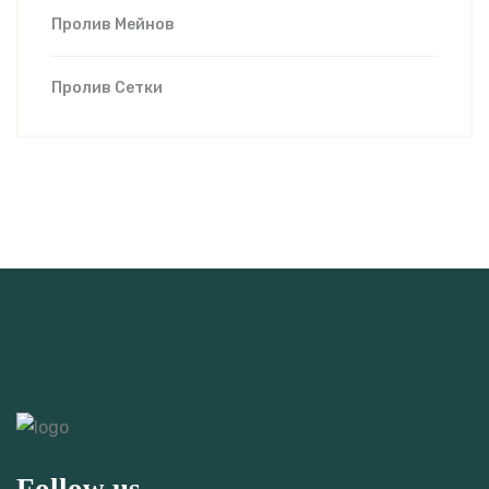
Пролив Мейнов
Пролив Сетки
Follow us