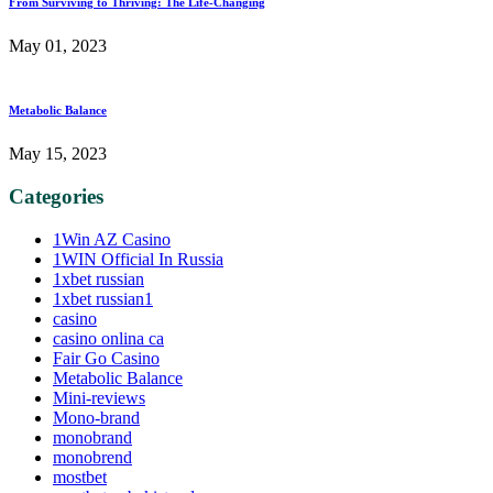
From Surviving to Thriving: The Life-Changing
May 01, 2023
Metabolic Balance
May 15, 2023
Categories
1Win AZ Casino
1WIN Official In Russia
1xbet russian
1xbet russian1
casino
casino onlina ca
Fair Go Casino
Metabolic Balance
Mini-reviews
Mono-brand
monobrand
monobrend
mostbet