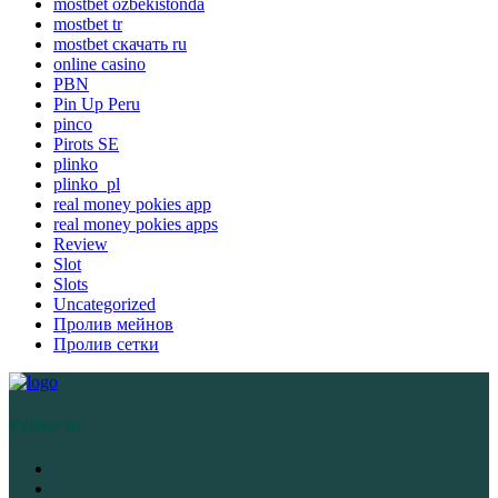
mostbet ozbekistonda
mostbet tr
mostbet скачать ru
online casino
PBN
Pin Up Peru
pinco
Pirots SE
plinko
plinko_pl
real money pokies app
real money pokies apps
Review
Slot
Slots
Uncategorized
Пролив мейнов
Пролив сетки
Follow us