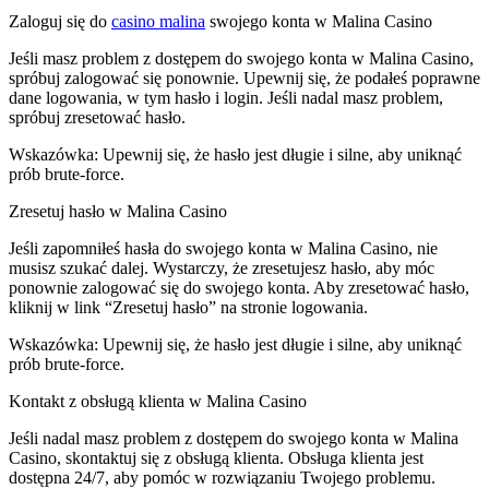
Zaloguj się do
casino malina
swojego konta w Malina Casino
Jeśli masz problem z dostępem do swojego konta w Malina Casino,
spróbuj zalogować się ponownie. Upewnij się, że podałeś poprawne
dane logowania, w tym hasło i login. Jeśli nadal masz problem,
spróbuj zresetować hasło.
Wskazówka: Upewnij się, że hasło jest długie i silne, aby uniknąć
prób brute-force.
Zresetuj hasło w Malina Casino
Jeśli zapomniłeś hasła do swojego konta w Malina Casino, nie
musisz szukać dalej. Wystarczy, że zresetujesz hasło, aby móc
ponownie zalogować się do swojego konta. Aby zresetować hasło,
kliknij w link “Zresetuj hasło” na stronie logowania.
Wskazówka: Upewnij się, że hasło jest długie i silne, aby uniknąć
prób brute-force.
Kontakt z obsługą klienta w Malina Casino
Jeśli nadal masz problem z dostępem do swojego konta w Malina
Casino, skontaktuj się z obsługą klienta. Obsługa klienta jest
dostępna 24/7, aby pomóc w rozwiązaniu Twojego problemu.