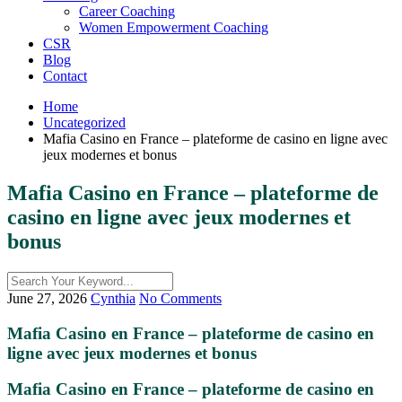
Career Coaching
Women Empowerment Coaching
CSR
Blog
Contact
Home
Uncategorized
Mafia Casino en France – plateforme de casino en ligne avec
jeux modernes et bonus
Mafia Casino en France – plateforme de
casino en ligne avec jeux modernes et
bonus
June 27, 2026
Cynthia
No Comments
Mafia Casino en France – plateforme de casino en
ligne avec jeux modernes et bonus
Mafia Casino en France – plateforme de casino en