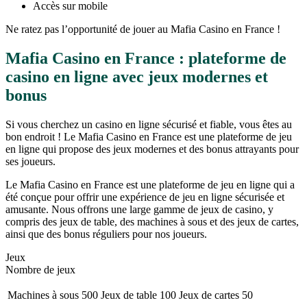
Accès sur mobile
Ne ratez pas l’opportunité de jouer au Mafia Casino en France !
Mafia Casino en France : plateforme de
casino en ligne avec jeux modernes et
bonus
Si vous cherchez un casino en ligne sécurisé et fiable, vous êtes au
bon endroit ! Le Mafia Casino en France est une plateforme de jeu
en ligne qui propose des jeux modernes et des bonus attrayants pour
ses joueurs.
Le Mafia Casino en France est une plateforme de jeu en ligne qui a
été conçue pour offrir une expérience de jeu en ligne sécurisée et
amusante. Nous offrons une large gamme de jeux de casino, y
compris des jeux de table, des machines à sous et des jeux de cartes,
ainsi que des bonus réguliers pour nos joueurs.
Jeux
Nombre de jeux
Machines à sous
500
Jeux de table
100
Jeux de cartes
50