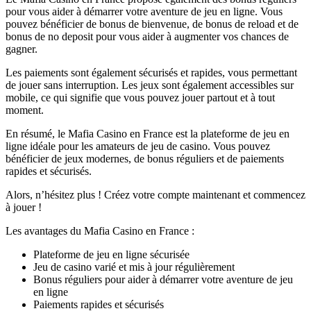
pour vous aider à démarrer votre aventure de jeu en ligne. Vous
pouvez bénéficier de bonus de bienvenue, de bonus de reload et de
bonus de no deposit pour vous aider à augmenter vos chances de
gagner.
Les paiements sont également sécurisés et rapides, vous permettant
de jouer sans interruption. Les jeux sont également accessibles sur
mobile, ce qui signifie que vous pouvez jouer partout et à tout
moment.
En résumé, le Mafia Casino en France est la plateforme de jeu en
ligne idéale pour les amateurs de jeu de casino. Vous pouvez
bénéficier de jeux modernes, de bonus réguliers et de paiements
rapides et sécurisés.
Alors, n’hésitez plus ! Créez votre compte maintenant et commencez
à jouer !
Les avantages du Mafia Casino en France :
Plateforme de jeu en ligne sécurisée
Jeu de casino varié et mis à jour régulièrement
Bonus réguliers pour aider à démarrer votre aventure de jeu
en ligne
Paiements rapides et sécurisés