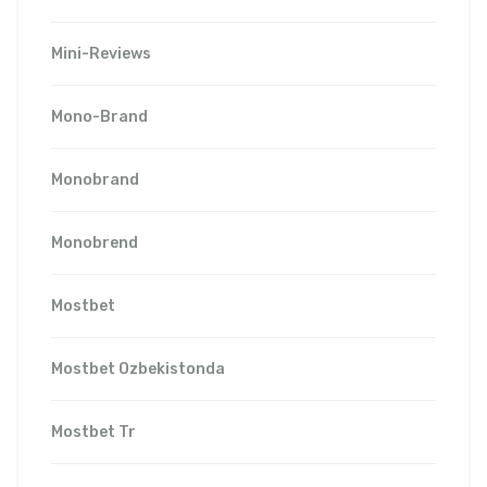
Mini-Reviews
Mono-Brand
Monobrand
Monobrend
Mostbet
Mostbet Ozbekistonda
Mostbet Tr