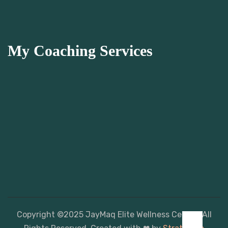
My Coaching Services
Copyright ©2025 JayMaq Elite Wellness Centre. All