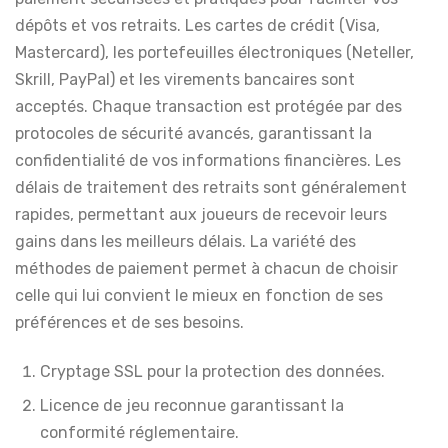
dépôts et vos retraits. Les cartes de crédit (Visa,
Mastercard), les portefeuilles électroniques (Neteller,
Skrill, PayPal) et les virements bancaires sont
acceptés. Chaque transaction est protégée par des
protocoles de sécurité avancés, garantissant la
confidentialité de vos informations financières. Les
délais de traitement des retraits sont généralement
rapides, permettant aux joueurs de recevoir leurs
gains dans les meilleurs délais. La variété des
méthodes de paiement permet à chacun de choisir
celle qui lui convient le mieux en fonction de ses
préférences et de ses besoins.
Cryptage SSL pour la protection des données.
Licence de jeu reconnue garantissant la
conformité réglementaire.