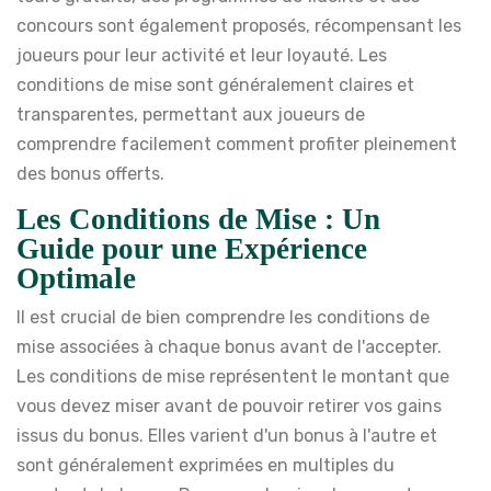
concours sont également proposés, récompensant les
joueurs pour leur activité et leur loyauté. Les
conditions de mise sont généralement claires et
transparentes, permettant aux joueurs de
comprendre facilement comment profiter pleinement
des bonus offerts.
Les Conditions de Mise : Un
Guide pour une Expérience
Optimale
Il est crucial de bien comprendre les conditions de
mise associées à chaque bonus avant de l'accepter.
Les conditions de mise représentent le montant que
vous devez miser avant de pouvoir retirer vos gains
issus du bonus. Elles varient d'un bonus à l'autre et
sont généralement exprimées en multiples du