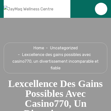
Home
Uncategorized
Lexcellence des gains possibles avec
casino770, un divertissement incomparable et
fiable
Lexcellence Des Gains
Possibles Avec
Casino770, Un