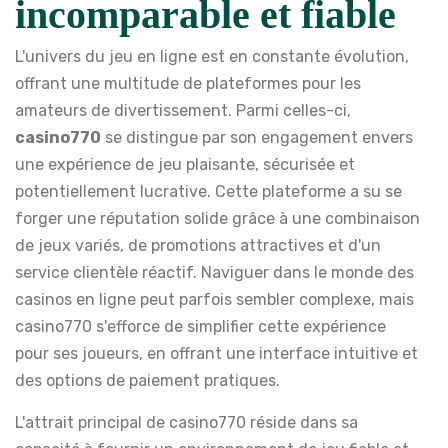
incomparable et fiable
L'univers du jeu en ligne est en constante évolution,
offrant une multitude de plateformes pour les
amateurs de divertissement. Parmi celles-ci,
casino770
se distingue par son engagement envers
une expérience de jeu plaisante, sécurisée et
potentiellement lucrative. Cette plateforme a su se
forger une réputation solide grâce à une combinaison
de jeux variés, de promotions attractives et d'un
service clientèle réactif. Naviguer dans le monde des
casinos en ligne peut parfois sembler complexe, mais
casino770 s'efforce de simplifier cette expérience
pour ses joueurs, en offrant une interface intuitive et
des options de paiement pratiques.
L'attrait principal de
casino770
réside dans sa