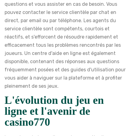
questions et vous assister en cas de besoin. Vous
pouvez contacter le service clientèle par chat en
direct, par email ou par téléphone. Les agents du
service clientèle sont compétents, courtois et
réactifs, et s'efforcent de résoudre rapidement et
efficacement tous les problèmes rencontrés par les
joueurs. Un centre d'aide en ligne est également
disponible, contenant des réponses aux questions
fréquemment posées et des guides d'utilisation pour
vous aider à naviguer sur la plateforme et à profiter
pleinement de ses jeux.
L'évolution du jeu en
ligne et l'avenir de
casino770