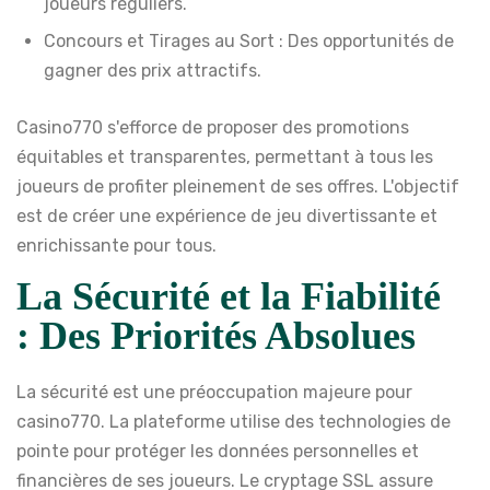
joueurs réguliers.
Concours et Tirages au Sort : Des opportunités de
gagner des prix attractifs.
Casino770 s'efforce de proposer des promotions
équitables et transparentes, permettant à tous les
joueurs de profiter pleinement de ses offres. L'objectif
est de créer une expérience de jeu divertissante et
enrichissante pour tous.
La Sécurité et la Fiabilité
: Des Priorités Absolues
La sécurité est une préoccupation majeure pour
casino770. La plateforme utilise des technologies de
pointe pour protéger les données personnelles et
financières de ses joueurs. Le cryptage SSL assure