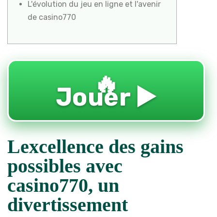
L'évolution du jeu en ligne et l'avenir
de casino770
🔥
Jouer ▶️
Lexcellence des gains
possibles avec
casino770, un
divertissement