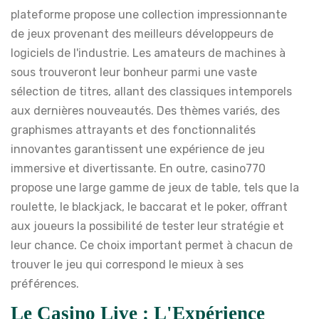
plateforme propose une collection impressionnante
de jeux provenant des meilleurs développeurs de
logiciels de l'industrie. Les amateurs de machines à
sous trouveront leur bonheur parmi une vaste
sélection de titres, allant des classiques intemporels
aux dernières nouveautés. Des thèmes variés, des
graphismes attrayants et des fonctionnalités
innovantes garantissent une expérience de jeu
immersive et divertissante. En outre, casino770
propose une large gamme de jeux de table, tels que la
roulette, le blackjack, le baccarat et le poker, offrant
aux joueurs la possibilité de tester leur stratégie et
leur chance. Ce choix important permet à chacun de
trouver le jeu qui correspond le mieux à ses
préférences.
Le Casino Live : L'Expérience