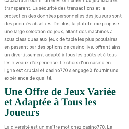
capacité à fournir un environnement de jeu fiable et
transparent. La sécurité des transactions et la
protection des données personnelles des joueurs sont
des priorités absolues. De plus, la plateforme propose
une large sélection de jeux, allant des machines à
sous classiques aux jeux de table les plus populaires,
en passant par des options de casino live, offrant ainsi
un divertissement adapté à tous les goûts et à tous
les niveaux d'expérience. Le choix d’un casino en
ligne est crucial et casino770 s'engage à fournir une
expérience de qualité.
Une Offre de Jeux Variée
et Adaptée à Tous les
Joueurs
La diversité est un maître mot chez casino770. La