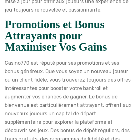
mise à jour pour offrir aux joueurs une expérience de
jeu toujours renouvelée et passionnante.
Promotions et Bonus
Attrayants pour
Maximiser Vos Gains
Casino770 est réputé pour ses promotions et ses
bonus généreux. Que vous soyez un nouveau joueur
ou un client fidèle, vous trouverez toujours des offres
intéressantes pour booster votre bankroll et
augmenter vos chances de gagner. Le bonus de
bienvenue est particulièrement attrayant, offrant aux
nouveaux joueurs un capital de départ
supplémentaire pour explorer la plateforme et
découvrir ses jeux. Des bonus de dépôt réguliers, des
tours gratuits, des programmes de fidélité et des