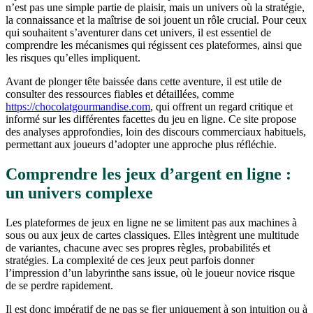
n’est pas une simple partie de plaisir, mais un univers où la stratégie,
la connaissance et la maîtrise de soi jouent un rôle crucial. Pour ceux
qui souhaitent s’aventurer dans cet univers, il est essentiel de
comprendre les mécanismes qui régissent ces plateformes, ainsi que
les risques qu’elles impliquent.
Avant de plonger tête baissée dans cette aventure, il est utile de
consulter des ressources fiables et détaillées, comme
https://chocolatgourmandise.com
, qui offrent un regard critique et
informé sur les différentes facettes du jeu en ligne. Ce site propose
des analyses approfondies, loin des discours commerciaux habituels,
permettant aux joueurs d’adopter une approche plus réfléchie.
Comprendre les jeux d’argent en ligne :
un univers complexe
Les plateformes de jeux en ligne ne se limitent pas aux machines à
sous ou aux jeux de cartes classiques. Elles intègrent une multitude
de variantes, chacune avec ses propres règles, probabilités et
stratégies. La complexité de ces jeux peut parfois donner
l’impression d’un labyrinthe sans issue, où le joueur novice risque
de se perdre rapidement.
Il est donc impératif de ne pas se fier uniquement à son intuition ou à