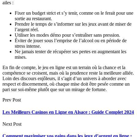
ailes :
Fixer un budget strict et s’y tenir, comme on le ferait pour une
sortie au restaurant.
Prendre le temps de s’informer sur les jeux avant de miser de
l’argent réel.
Utiliser les modes démo pour s’entraîner sans pression.
Éviter de jouer sous l’emprise de l’alcool ou en période de
stress intense.
Ne jamais tenter de récupérer ses pertes en augmentant les
mises.
En fin de compte, le jeu en ligne est un terrain où la chance et la
compétence se croisent, mais où la prudence reste la meilleure alliée.
Loin des discours enjôleurs, il s’agit d’un univers à aborder avec
respect et discernement, où chaque mise doit être pesée comme un
pari sur soi-même plutôt que sur un mirage de fortune.
Prev Post
Les Meilleurs Casinos en Ligne en Alsace : Guide Complet 2024
Next Post
Comment maximiser vos gains dans les jeux d’argent en ligne :