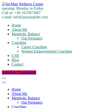
opening:
Monday to Friday
Call us:
+49 1625873687
e-mail:
info@jaymaqelite.com
Home
About Me
Metabolic Balance
Our Packages
Coaching
Career Coaching
Women Empowerment Coaching
CSR
Blog
Contact
Schedule Consultation
Home
About Me
Metabolic Balance
Our Packages
Coaching