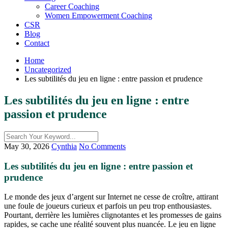
Career Coaching
Women Empowerment Coaching
CSR
Blog
Contact
Home
Uncategorized
Les subtilités du jeu en ligne : entre passion et prudence
Les subtilités du jeu en ligne : entre
passion et prudence
May 30, 2026
Cynthia
No Comments
Les subtilités du jeu en ligne : entre passion et
prudence
Le monde des jeux d’argent sur Internet ne cesse de croître, attirant
une foule de joueurs curieux et parfois un peu trop enthousiastes.
Pourtant, derrière les lumières clignotantes et les promesses de gains
rapides, se cache une réalité souvent plus nuancée. Le jeu en ligne