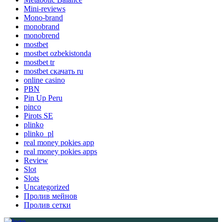
Mini-reviews
Mono-brand
monobrand
monobrend
mostbet
mostbet ozbekistonda
mostbet tr
mostbet скачать ru
online casino
PBN
Pin Up Peru
pinco
Pirots SE
plinko
plinko_pl
real money pokies app
real money pokies apps
Review
Slot
Slots
Uncategorized
Пролив мейнов
Пролив сетки