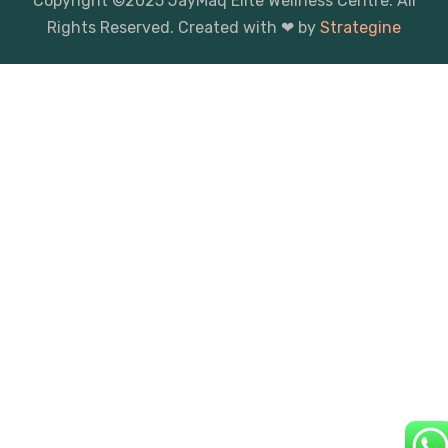
Copyright ©2025 JayMaq Elite Wellness Centre. All
Rights Reserved. Created with ❤ by
Strategine