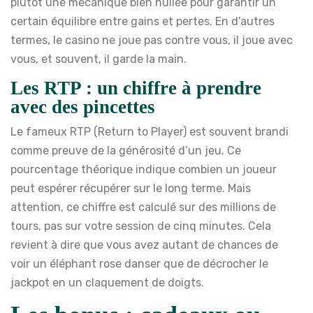
plutôt une mécanique bien huilée pour garantir un
certain équilibre entre gains et pertes. En d’autres
termes, le casino ne joue pas contre vous, il joue avec
vous, et souvent, il garde la main.
Les RTP : un chiffre à prendre
avec des pincettes
Le fameux RTP (Return to Player) est souvent brandi
comme preuve de la générosité d’un jeu. Ce
pourcentage théorique indique combien un joueur
peut espérer récupérer sur le long terme. Mais
attention, ce chiffre est calculé sur des millions de
tours, pas sur votre session de cinq minutes. Cela
revient à dire que vous avez autant de chances de
voir un éléphant rose danser que de décrocher le
jackpot en un claquement de doigts.