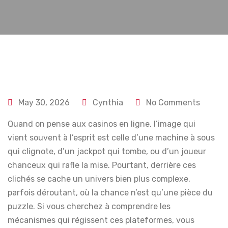
May 30, 2026
Cynthia
No Comments
Quand on pense aux casinos en ligne, l’image qui
vient souvent à l’esprit est celle d’une machine à sous
qui clignote, d’un jackpot qui tombe, ou d’un joueur
chanceux qui rafle la mise. Pourtant, derrière ces
clichés se cache un univers bien plus complexe,
parfois déroutant, où la chance n’est qu’une pièce du
puzzle. Si vous cherchez à comprendre les
mécanismes qui régissent ces plateformes, vous