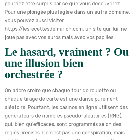
pourriez être surpris par ce que vous découvrirez.
Pour une plongée plus légère dans un autre domaine,
vous pouvez aussi visiter
https://lesrecettesdemarion.com
, un site qui, lui, ne
joue pas avec vos euros mais avec vos papilles.
Le hasard, vraiment ? Ou
une illusion bien
orchestrée ?
On adore croire que chaque tour de roulette ou
chaque tirage de carte est une danse purement
aléatoire. Pourtant, les casinos en ligne utilisent des
générateurs de nombres pseudo-aléatoires (RNG),
qui, bien qu’efficaces, sont programmés selon des
règles précises. Ce n’est pas une conspiration, mais