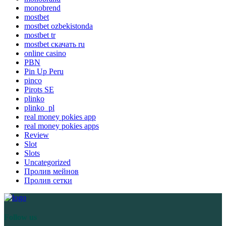
monobrend
mostbet
mostbet ozbekistonda
mostbet tr
mostbet скачать ru
online casino
PBN
Pin Up Peru
pinco
Pirots SE
plinko
plinko_pl
real money pokies app
real money pokies apps
Review
Slot
Slots
Uncategorized
Пролив мейнов
Пролив сетки
Follow us