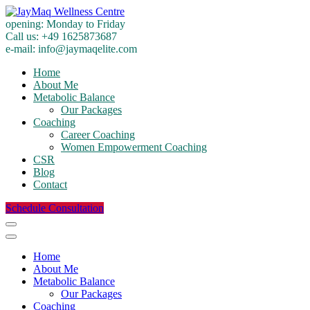
opening:
Monday to Friday
Call us:
+49 1625873687
e-mail:
info@jaymaqelite.com
Home
About Me
Metabolic Balance
Our Packages
Coaching
Career Coaching
Women Empowerment Coaching
CSR
Blog
Contact
Schedule Consultation
Home
About Me
Metabolic Balance
Our Packages
Coaching