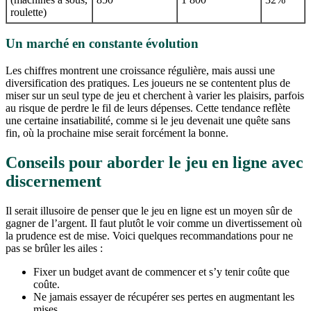
roulette)
Un marché en constante évolution
Les chiffres montrent une croissance régulière, mais aussi une
diversification des pratiques. Les joueurs ne se contentent plus de
miser sur un seul type de jeu et cherchent à varier les plaisirs, parfois
au risque de perdre le fil de leurs dépenses. Cette tendance reflète
une certaine insatiabilité, comme si le jeu devenait une quête sans
fin, où la prochaine mise serait forcément la bonne.
Conseils pour aborder le jeu en ligne avec
discernement
Il serait illusoire de penser que le jeu en ligne est un moyen sûr de
gagner de l’argent. Il faut plutôt le voir comme un divertissement où
la prudence est de mise. Voici quelques recommandations pour ne
pas se brûler les ailes :
Fixer un budget avant de commencer et s’y tenir coûte que
coûte.
Ne jamais essayer de récupérer ses pertes en augmentant les
mises.