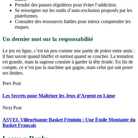
Prendre des pauses régulières pour éviter l’addiction.
Se renseigner sur les outils d’auto-exclusion proposés par les
plateformes.
Consulter des ressources fiables pour mieux comprendre les
risques.
Un dernier mot sur la responsabilité
Le jeu en ligne, c’est un peu comme une partie de poker entre amis :
il faut savoir quand bluffer et surtout quand se coucher. La tentation
est grande, mais la sagesse consiste à garder la tête froide. En fin de
compte, ce n’est pas la machine qui gagne, mais celui qui sait poser
ses limites.
Prev Post
Les Secrets pour Maîtriser les Jeux d’Argent en Ligne
Next Post
ASVEL Villeurbanne Basket Féminin : Une Étoile Montante du
Basket Français