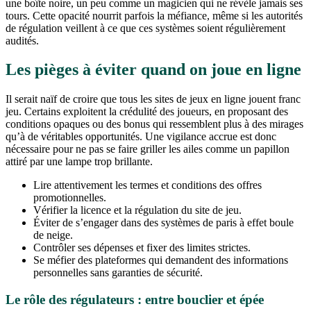
une boîte noire, un peu comme un magicien qui ne révèle jamais ses
tours. Cette opacité nourrit parfois la méfiance, même si les autorités
de régulation veillent à ce que ces systèmes soient régulièrement
audités.
Les pièges à éviter quand on joue en ligne
Il serait naïf de croire que tous les sites de jeux en ligne jouent franc
jeu. Certains exploitent la crédulité des joueurs, en proposant des
conditions opaques ou des bonus qui ressemblent plus à des mirages
qu’à de véritables opportunités. Une vigilance accrue est donc
nécessaire pour ne pas se faire griller les ailes comme un papillon
attiré par une lampe trop brillante.
Lire attentivement les termes et conditions des offres
promotionnelles.
Vérifier la licence et la régulation du site de jeu.
Éviter de s’engager dans des systèmes de paris à effet boule
de neige.
Contrôler ses dépenses et fixer des limites strictes.
Se méfier des plateformes qui demandent des informations
personnelles sans garanties de sécurité.
Le rôle des régulateurs : entre bouclier et épée