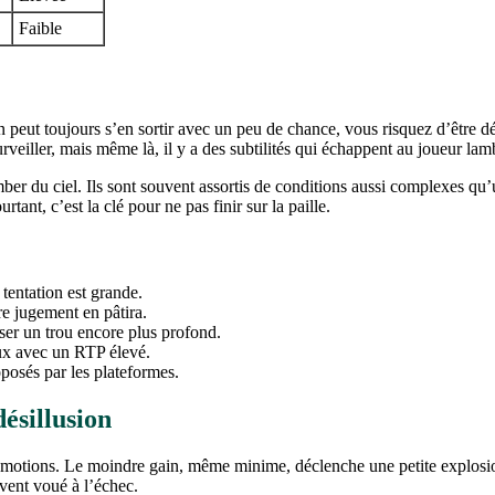
Faible
 peut toujours s’en sortir avec un peu de chance, vous risquez d’être dé
rveiller, mais même là, il y a des subtilités qui échappent au joueur lam
r du ciel. Ils sont souvent assortis de conditions aussi complexes qu’un
ant, c’est la clé pour ne pas finir sur la paille.
tentation est grande.
re jugement en pâtira.
user un trou encore plus profond.
jeux avec un RTP élevé.
oposés par les plateformes.
désillusion
os émotions. Le moindre gain, même minime, déclenche une petite explo
uvent voué à l’échec.