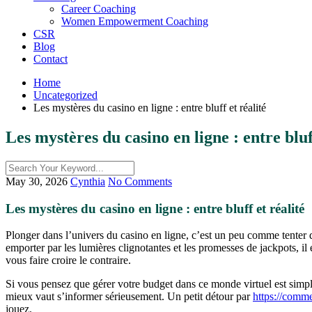
Career Coaching
Women Empowerment Coaching
CSR
Blog
Contact
Home
Uncategorized
Les mystères du casino en ligne : entre bluff et réalité
Les mystères du casino en ligne : entre bluf
May 30, 2026
Cynthia
No Comments
Les mystères du casino en ligne : entre bluff et réalité
Plonger dans l’univers du casino en ligne, c’est un peu comme tenter de
emporter par les lumières clignotantes et les promesses de jackpots, il e
vous faire croire le contraire.
Si vous pensez que gérer votre budget dans ce monde virtuel est simple, 
mieux vaut s’informer sérieusement. Un petit détour par
https://comm
jouez.