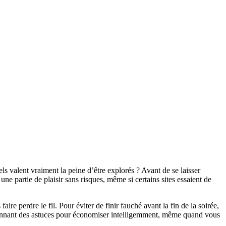
ls valent vraiment la peine d’être explorés ? Avant de se laisser
 une partie de plaisir sans risques, même si certains sites essaient de
re perdre le fil. Pour éviter de finir fauché avant la fin de la soirée,
onnant des astuces pour économiser intelligemment, même quand vous