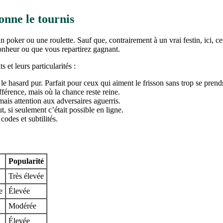
onne le tournis
poker ou une roulette. Sauf que, contrairement à un vrai festin, ici, cer
onheur ou que vous repartirez gagnant.
 et leurs particularités :
 hasard pur. Parfait pour ceux qui aiment le frisson sans trop se prendre
ifférence, mais où la chance reste reine.
ais attention aux adversaires aguerris.
t, si seulement c’était possible en ligne.
odes et subtilités.
Popularité
Très élevée
e
Élevée
Modérée
Élevée