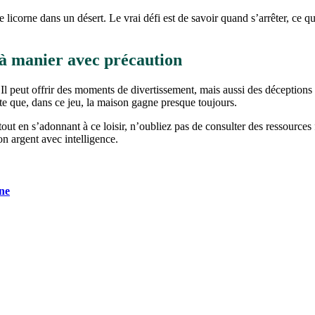
e licorne dans un désert. Le vrai défi est de savoir quand s’arrêter, ce qu
é à manier avec précaution
l peut offrir des moments de divertissement, mais aussi des déceptions c
e que, dans ce jeu, la maison gagne presque toujours.
tout en s’adonnant à ce loisir, n’oubliez pas de consulter des ressource
on argent avec intelligence.
ne