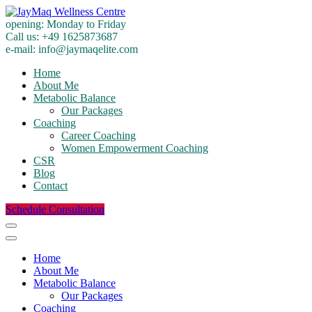
opening:
Monday to Friday
Call us:
+49 1625873687
e-mail:
info@jaymaqelite.com
Home
About Me
Metabolic Balance
Our Packages
Coaching
Career Coaching
Women Empowerment Coaching
CSR
Blog
Contact
Schedule Consultation
Home
About Me
Metabolic Balance
Our Packages
Coaching