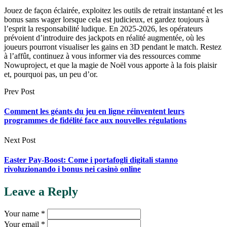
Jouez de façon éclairée, exploitez les outils de retrait instantané et les
bonus sans wager lorsque cela est judicieux, et gardez toujours à
l’esprit la responsabilité ludique. En 2025‑2026, les opérateurs
prévoient d’introduire des jackpots en réalité augmentée, où les
joueurs pourront visualiser les gains en 3D pendant le match. Restez
à l’affût, continuez à vous informer via des ressources comme
Nowuproject, et que la magie de Noël vous apporte à la fois plaisir
et, pourquoi pas, un peu d’or.
Prev Post
Comment les géants du jeu en ligne réinventent leurs
programmes de fidélité face aux nouvelles régulations
Next Post
Easter Pay‑Boost: Come i portafogli digitali stanno
rivoluzionando i bonus nei casinò online
Leave a Reply
Your name *
Your email *