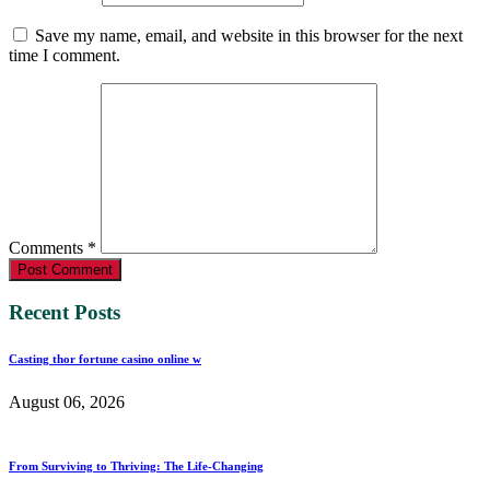
Save my name, email, and website in this browser for the next
time I comment.
Comments *
Post Comment
Recent Posts
Casting thor fortune casino online w
August 06, 2026
From Surviving to Thriving: The Life-Changing