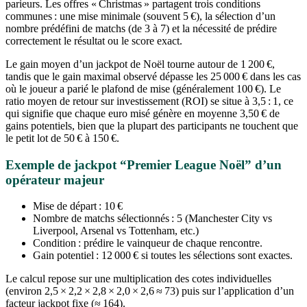
parieurs. Les offres « Christmas » partagent trois conditions
communes : une mise minimale (souvent 5 €), la sélection d’un
nombre prédéfini de matchs (de 3 à 7) et la nécessité de prédire
correctement le résultat ou le score exact.
Le gain moyen d’un jackpot de Noël tourne autour de 1 200 €,
tandis que le gain maximal observé dépasse les 25 000 € dans les cas
où le joueur a parié le plafond de mise (généralement 100 €). Le
ratio moyen de retour sur investissement (ROI) se situe à 3,5 : 1, ce
qui signifie que chaque euro misé génère en moyenne 3,50 € de
gains potentiels, bien que la plupart des participants ne touchent que
le petit lot de 50 € à 150 €.
Exemple de jackpot “Premier League Noël” d’un
opérateur majeur
Mise de départ : 10 €
Nombre de matchs sélectionnés : 5 (Manchester City vs
Liverpool, Arsenal vs Tottenham, etc.)
Condition : prédire le vainqueur de chaque rencontre.
Gain potentiel : 12 000 € si toutes les sélections sont exactes.
Le calcul repose sur une multiplication des cotes individuelles
(environ 2,5 × 2,2 × 2,8 × 2,0 × 2,6 ≈ 73) puis sur l’application d’un
facteur jackpot fixe (≈ 164).