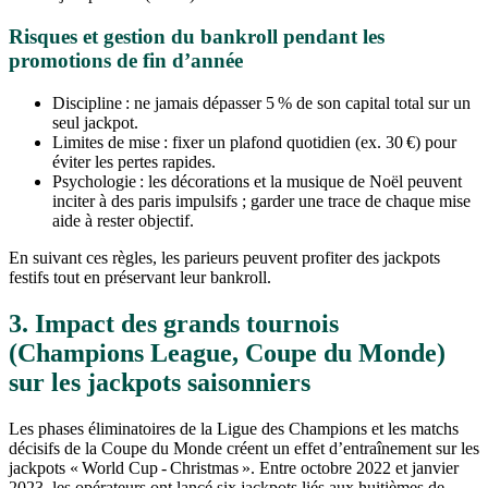
Risques et gestion du bankroll pendant les
promotions de fin d’année
Discipline : ne jamais dépasser 5 % de son capital total sur un
seul jackpot.
Limites de mise : fixer un plafond quotidien (ex. 30 €) pour
éviter les pertes rapides.
Psychologie : les décorations et la musique de Noël peuvent
inciter à des paris impulsifs ; garder une trace de chaque mise
aide à rester objectif.
En suivant ces règles, les parieurs peuvent profiter des jackpots
festifs tout en préservant leur bankroll.
3. Impact des grands tournois
(Champions League, Coupe du Monde)
sur les jackpots saisonniers
Les phases éliminatoires de la Ligue des Champions et les matchs
décisifs de la Coupe du Monde créent un effet d’entraînement sur les
jackpots « World Cup ‑ Christmas ». Entre octobre 2022 et janvier
2023, les opérateurs ont lancé six jackpots liés aux huitièmes de