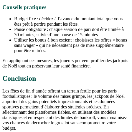
Conseils pratiques
Budget fixe : décidez à l’avance du montant total que vous
êtes prêt à perdre pendant les fêtes.
Pause obligatoire : chaque session de pari doit être limitée à
30 minutes, suivie d’une pause de 15 minutes.
Utiliser les bonus à bon escient : choisissez les offres « bonus
sans wager » qui ne nécessitent pas de mise supplémentaire
pour être retirées.
En appliquant ces mesures, les joueurs peuvent profiter des jackpots
de Noël tout en préservant leur santé financière.
Conclusion
Les fêtes de fin d’année offrent un terrain fertile pour les paris
footballistiques : le volume des mises grimpe, les jackpots de Noël
apportent des gains potentiels impressionnants et les données
sportives permettent d’élaborer des stratégies précises. En
sélectionnant des plateformes fiables, en utilisant des modèles
statistiques et en respectant des limites de bankroll, vous maximisez
vos chances de décrocher le gros lot sans compromettre votre
budget.