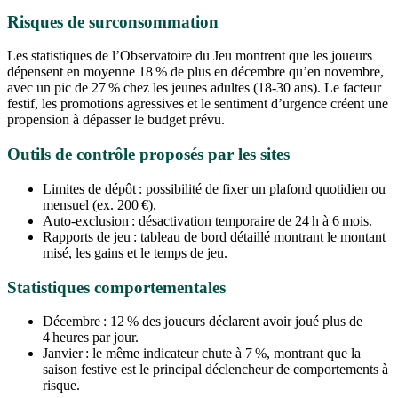
Risques de surconsommation
Les statistiques de l’Observatoire du Jeu montrent que les joueurs
dépensent en moyenne 18 % de plus en décembre qu’en novembre,
avec un pic de 27 % chez les jeunes adultes (18‑30 ans). Le facteur
festif, les promotions agressives et le sentiment d’urgence créent une
propension à dépasser le budget prévu.
Outils de contrôle proposés par les sites
Limites de dépôt : possibilité de fixer un plafond quotidien ou
mensuel (ex. 200 €).
Auto‑exclusion : désactivation temporaire de 24 h à 6 mois.
Rapports de jeu : tableau de bord détaillé montrant le montant
misé, les gains et le temps de jeu.
Statistiques comportementales
Décembre : 12 % des joueurs déclarent avoir joué plus de
4 heures par jour.
Janvier : le même indicateur chute à 7 %, montrant que la
saison festive est le principal déclencheur de comportements à
risque.