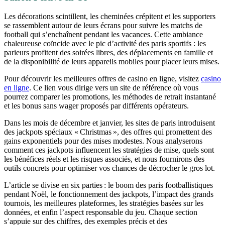
Les décorations scintillent, les cheminées crépitent et les supporters
se rassemblent autour de leurs écrans pour suivre les matchs de
football qui s’enchaînent pendant les vacances. Cette ambiance
chaleureuse coïncide avec le pic d’activité des paris sportifs : les
parieurs profitent des soirées libres, des déplacements en famille et
de la disponibilité de leurs appareils mobiles pour placer leurs mises.
Pour découvrir les meilleures offres de casino en ligne, visitez
casino
en ligne
. Ce lien vous dirige vers un site de référence où vous
pourrez comparer les promotions, les méthodes de retrait instantané
et les bonus sans wager proposés par différents opérateurs.
Dans les mois de décembre et janvier, les sites de paris introduisent
des jackpots spéciaux « Christmas », des offres qui promettent des
gains exponentiels pour des mises modestes. Nous analyserons
comment ces jackpots influencent les stratégies de mise, quels sont
les bénéfices réels et les risques associés, et nous fournirons des
outils concrets pour optimiser vos chances de décrocher le gros lot.
L’article se divise en six parties : le boom des paris footballistiques
pendant Noël, le fonctionnement des jackpots, l’impact des grands
tournois, les meilleures plateformes, les stratégies basées sur les
données, et enfin l’aspect responsable du jeu. Chaque section
s’appuie sur des chiffres, des exemples précis et des