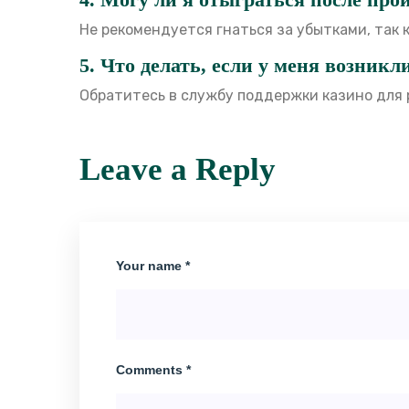
Не рекомендуется гнаться за убытками, так 
5. Что делать, если у меня возникл
Обратитесь в службу поддержки казино для 
Leave a Reply
Your name *
Comments *