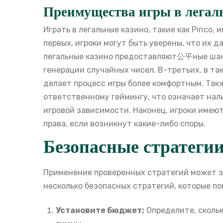
Преимущества игры в легал
Играть в легальные казино, такие как Pinco,
первых, игроки могут быть уверены, что их 
легальные казино предоставляют公平ные шан
генерации случайных чисел. В-третьих, в та
делает процесс игры более комфортным. Так
ответственному геймингу, что означает нал
игровой зависимости. Наконец, игроки имею
права, если возникнут какие-либо споры.
Безопасные стратегии
Применение проверенных стратегий может з
несколько безопасных стратегий, которые пом
Установите бюджет:
Определите, скольк