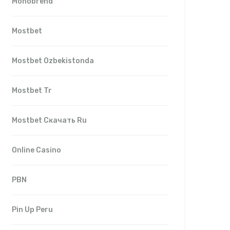
Monobrend
Mostbet
Mostbet Ozbekistonda
Mostbet Tr
Mostbet Скачать Ru
Online Casino
PBN
Pin Up Peru