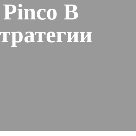
Pinco В
Стратегии