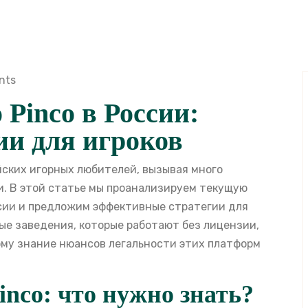
nts
 Pinco в России:
ии для игроков
йских игорных любителей, вызывая много
и. В этой статье мы проанализируем текущую
ссии и предложим эффективные стратегии для
ые заведения, которые работают без лицензии,
тому знание нюансов легальности этих платформ
inco: что нужно знать?