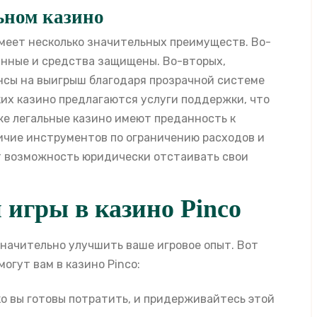
ьном казино
 имеет несколько значительных преимуществ. Во-
данные и средства защищены. Во-вторых,
сы на выигрыш благодаря прозрачной системе
ких казино предлагаются услуги поддержки, что
же легальные казино имеют преданность к
ичие инструментов по ограничению расходов и
т возможность юридически отстаивать свои
 игры в казино Pinco
начительно улучшить ваше игровое опыт. Вот
огут вам в казино Pinco:
о вы готовы потратить, и придерживайтесь этой