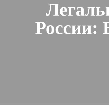
Легаль
России: 