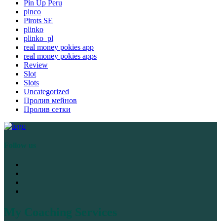
Pin Up Peru
pinco
Pirots SE
plinko
plinko_pl
real money pokies app
real money pokies apps
Review
Slot
Slots
Uncategorized
Пролив мейнов
Пролив сетки
Follow us
My Coaching Services