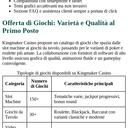
Compatibilità con smartphone e tablet
Temi grafici accattivanti ma non invasivi
Sezione FAQ e assistenza clienti sempre a portata di click
Offerta di Giochi: Varietà e Qualità al
Primo Posto
Kingmaker Casino propone un catalogo di giochi che spazia dalle
slot machine ai giochi da tavolo, passando per le varianti di poker e
roulette più amate. La collaborazione con fornitori di software di alto
livello assicura grafica di qualità, animazioni fluide e un gameplay
coinvolgente.
Tipologie di giochi disponibili su Kingmaker Casino
Numero
Categoria
Caratteristiche principali
di Giochi
Slot
Tematiche varie, jackpot progressivi,
150+
Machine
bonus round
Giochi da
Roulette, Blackjack, Baccarat con
30+
Tavolo
varianti classiche e moderne
Video