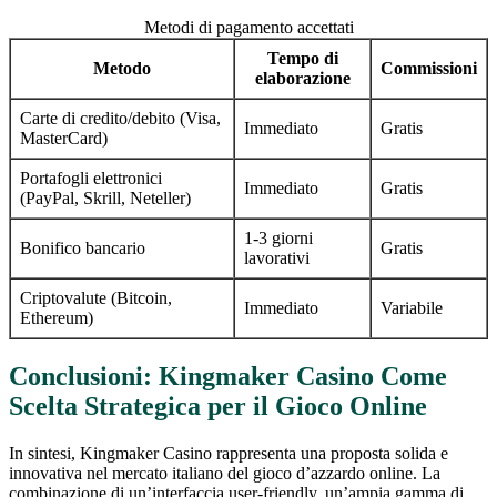
Metodi di pagamento accettati
Tempo di
Metodo
Commissioni
elaborazione
Carte di credito/debito (Visa,
Immediato
Gratis
MasterCard)
Portafogli elettronici
Immediato
Gratis
(PayPal, Skrill, Neteller)
1-3 giorni
Bonifico bancario
Gratis
lavorativi
Criptovalute (Bitcoin,
Immediato
Variabile
Ethereum)
Conclusioni: Kingmaker Casino Come
Scelta Strategica per il Gioco Online
In sintesi, Kingmaker Casino rappresenta una proposta solida e
innovativa nel mercato italiano del gioco d’azzardo online. La
combinazione di un’interfaccia user-friendly, un’ampia gamma di