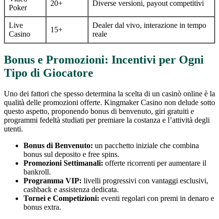
20+
Diverse versioni, payout competitivi
Poker
Live
Dealer dal vivo, interazione in tempo
15+
Casino
reale
Bonus e Promozioni: Incentivi per Ogni
Tipo di Giocatore
Uno dei fattori che spesso determina la scelta di un casinò online è la
qualità delle promozioni offerte. Kingmaker Casino non delude sotto
questo aspetto, proponendo bonus di benvenuto, giri gratuiti e
programmi fedeltà studiati per premiare la costanza e l’attività degli
utenti.
Bonus di Benvenuto:
un pacchetto iniziale che combina
bonus sul deposito e free spins.
Promozioni Settimanali:
offerte ricorrenti per aumentare il
bankroll.
Programma VIP:
livelli progressivi con vantaggi esclusivi,
cashback e assistenza dedicata.
Tornei e Competizioni:
eventi regolari con premi in denaro e
bonus extra.