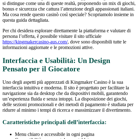
si distingue come una di queste realtà, proponendo un mix di giochi,
bonus e sicurezza che cattura l’attenzione degli appassionati italiani.
Ma cosa rende questo casinò così speciale? Scopriamolo insieme in
questa guida dettagliata.
Per chi desidera esplorare direttamente la piattaforma e valutare di
persona l’offerta, è possibile visitare il sito ufficiale
https://kingmakercasino-aus.com/
, dove sono disponibili tutte le
informazioni aggiornate e le promozioni attive.
Interfaccia e Usabilità: Un Design
Pensato per il Giocatore
Uno degli aspetti più apprezzati di Kingmaker Casino è la sua
interfaccia intuitiva e moderna. Il sito è progettato per facilitare la
navigazione sia da desktop che da dispositivi mobili, garantendo
un’esperienza fluida e senza intoppi. La disposizione dei giochi,
delle sezioni promozionali e dei metodi di pagamento è studiata per
ridurre al minimo i tempi di ricerca e massimizzare il divertimento.
Caratteristiche principali dell’interfaccia:
Menu chiaro e accessibile in ogni pagina