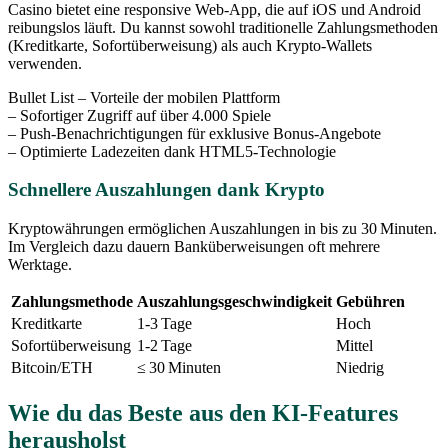
Casino bietet eine responsive Web‑App, die auf iOS und Android
reibungslos läuft. Du kannst sowohl traditionelle Zahlungsmethoden
(Kreditkarte, Sofortüberweisung) als auch Krypto‑Wallets
verwenden.
Bullet List – Vorteile der mobilen Plattform
– Sofortiger Zugriff auf über 4.000 Spiele
– Push‑Benachrichtigungen für exklusive Bonus‑Angebote
– Optimierte Ladezeiten dank HTML5‑Technologie
Schnellere Auszahlungen dank Krypto
Kryptowährungen ermöglichen Auszahlungen in bis zu 30 Minuten.
Im Vergleich dazu dauern Banküberweisungen oft mehrere
Werktage.
Zahlungsmethode
Auszahlungsgeschwindigkeit
Gebühren
Kreditkarte
1‑3 Tage
Hoch
Sofortüberweisung
1‑2 Tage
Mittel
Bitcoin/ETH
≤ 30 Minuten
Niedrig
Wie du das Beste aus den KI‑Features
herausholst