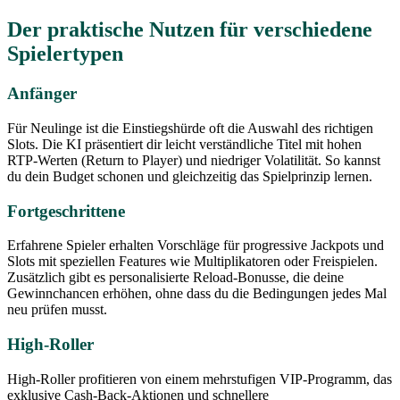
Der praktische Nutzen für verschiedene
Spielertypen
Anfänger
Für Neulinge ist die Einstiegshürde oft die Auswahl des richtigen
Slots. Die KI präsentiert dir leicht verständliche Titel mit hohen
RTP‑Werten (Return to Player) und niedriger Volatilität. So kannst
du dein Budget schonen und gleichzeitig das Spielprinzip lernen.
Fortgeschrittene
Erfahrene Spieler erhalten Vorschläge für progressive Jackpots und
Slots mit speziellen Features wie Multiplikatoren oder Freispielen.
Zusätzlich gibt es personalisierte Reload‑Bonusse, die deine
Gewinnchancen erhöhen, ohne dass du die Bedingungen jedes Mal
neu prüfen musst.
High‑Roller
High‑Roller profitieren von einem mehrstufigen VIP‑Programm, das
exklusive Cash‑Back‑Aktionen und schnellere