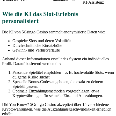
KI‑Assistenz
Wie die KI das Slot‑Erlebnis
personalisiert
Die KI von 5Gringo Casino sammelt anonymisierte Daten wie:
Gespielte Slots und deren Volatilität
Durchschnittliche Einsatzhöhe
Gewinn‑ und Verlustverläufe
Anhand dieser Informationen erstellt das System ein individuelles
Profil. Darauf basierend werden dir:
Passende Spieltitel empfohlen – z. B. hochvolatile Slots, wenn
du gerne Risiko suchst.
Spezielle Bonus‑Codes angeboten, die exakt zu deinem
Spielstil passen.
Optimale Einzahlungsmethoden vorgeschlagen, etwa
Kryptowährungen für schnelle Ein‑ und Auszahlungen.
Did You Know? 5Gringo Casino akzeptiert über 15 verschiedene
Kryptowährungen, was die Auszahlungsgeschwindigkeit erheblich
erhöht.