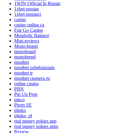
1WIN Official In Russia
1xbet russian
1xbet russian1
casino
casino onlina ca
Fair Go Casino
Metabolic Balance
Mini-reviews
Mono-brand
monobrand
monobrend
mostbet
mostbet ozbekistonda
mostbet tr
mostbet скачать ru
online casino
PBN
Pin Up Peru
pinco
Pirots SE
plinko
plinko_pl
real money pokies app
real money pokies apps
Review