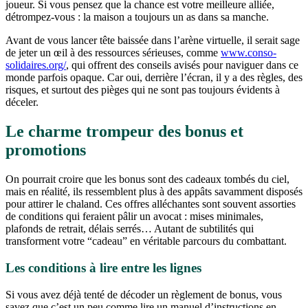
joueur. Si vous pensez que la chance est votre meilleure alliée,
détrompez-vous : la maison a toujours un as dans sa manche.
Avant de vous lancer tête baissée dans l’arène virtuelle, il serait sage
de jeter un œil à des ressources sérieuses, comme
www.conso-
solidaires.org/
, qui offrent des conseils avisés pour naviguer dans ce
monde parfois opaque. Car oui, derrière l’écran, il y a des règles, des
risques, et surtout des pièges qui ne sont pas toujours évidents à
déceler.
Le charme trompeur des bonus et
promotions
On pourrait croire que les bonus sont des cadeaux tombés du ciel,
mais en réalité, ils ressemblent plus à des appâts savamment disposés
pour attirer le chaland. Ces offres alléchantes sont souvent assorties
de conditions qui feraient pâlir un avocat : mises minimales,
plafonds de retrait, délais serrés… Autant de subtilités qui
transforment votre “cadeau” en véritable parcours du combattant.
Les conditions à lire entre les lignes
Si vous avez déjà tenté de décoder un règlement de bonus, vous
savez que c’est un peu comme lire un manuel d’instructions en